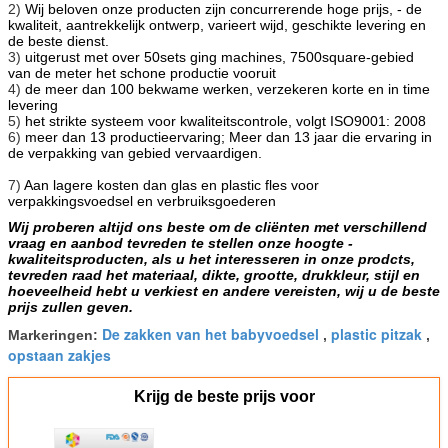
2)
Wij beloven onze producten zijn concurrerende hoge prijs, - de
kwaliteit, aantrekkelijk ontwerp, varieert wijd, geschikte levering en
de beste dienst.
3)
uitgerust met over 50sets ging machines, 7500square-gebied
van de meter het schone productie vooruit
4)
de meer dan 100 bekwame werken, verzekeren korte en in time
levering
5)
het strikte systeem voor kwaliteitscontrole, volgt ISO9001: 2008
6)
meer dan 13 productieervaring; Meer dan 13 jaar die ervaring in
de verpakking van gebied vervaardigen.
7)
Aan lagere kosten dan glas en plastic fles voor
verpakkingsvoedsel en verbruiksgoederen
Wij proberen altijd ons beste om de cliënten met verschillend
vraag en aanbod tevreden te stellen onze hoogte -
kwaliteitsproducten, als u het interesseren in onze prodcts,
tevreden raad het materiaal, dikte, grootte, drukkleur, stijl en
hoeveelheid hebt u verkiest en andere vereisten, wij u de beste
prijs zullen geven.
De zakken van het babyvoedsel
plastic pitzak
Markeringen:
,
,
opstaan zakjes
Krijg de beste prijs voor