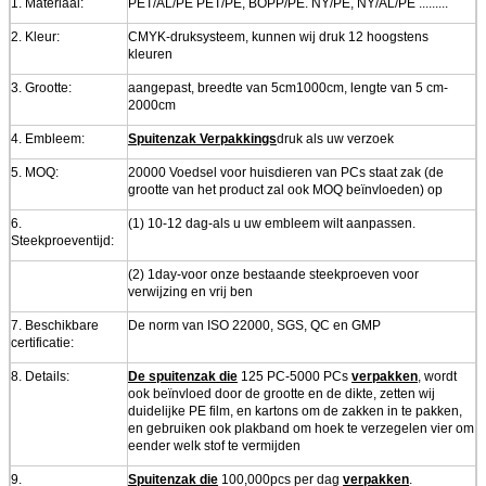
1.
Materiaal:
PET/AL/PE PET/PE, BOPP/PE. NY/PE, NY/AL/PE .........
2.
Kleur:
CMYK-druksysteem, kunnen wij druk 12 hoogstens
kleuren
3.
Grootte:
aangepast, breedte van 5cm1000cm, lengte van 5 cm-
2000cm
4.
Embleem:
Spuitenzak Verpakkings
druk als uw verzoek
5.
MOQ:
20000 Voedsel voor huisdieren van PCs staat zak (de
grootte van het product zal ook MOQ beïnvloeden) op
6.
(1) 10-12 dag-als u uw embleem wilt aanpassen.
Steekproeventijd:
(2) 1day-voor onze bestaande steekproeven voor
verwijzing en vrij ben
7.
Beschikbare
De norm van ISO 22000, SGS, QC en GMP
certificatie:
8. Details:
De spuitenzak die
125 PC-5000 PCs
verpakken
, wordt
ook beïnvloed door de grootte en de dikte, zetten wij
duidelijke PE film, en kartons om de zakken in te pakken,
en gebruiken ook plakband om hoek te verzegelen vier om
eender welk stof te vermijden
9.
Spuitenzak die
100,000pcs per dag
verpakken
.