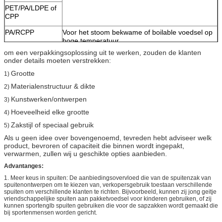
PET/PA/LDPE of
CPP
PA/RCPP
Voor het stoom bekwame of boilable voedsel op
hoge temperatuur
om een verpakkingsoplossing uit te werken, zouden de klanten
onder details moeten verstrekken:
Grootte
1)
Materialenstructuur & dikte
2)
Kunstwerken/ontwerpen
3)
Hoeveelheid elke grootte
4)
Zakstijl of speciaal gebruik
5)
Als u geen idee over bovengenoemd, tevreden hebt adviseer welk
product, bevroren of capaciteit die binnen wordt ingepakt,
verwarmen, zullen wij u geschikte opties aanbieden.
Advantanges:
1. Meer keus in spuiten: De aanbiedingsovervloed die van de spuitenzak van
spuitenontwerpen om te kiezen van, verkopersgebruik toestaan verschillende
spuiten om verschillende klanten te richten. Bijvoorbeeld, kunnen zij jong geitje
vriendschappelijke spuiten aan pakketvoedsel voor kinderen gebruiken, of zij
kunnen sportenglb spuiten gebruiken die voor de sapzakken wordt gemaakt die
bij sportenmensen worden gericht.