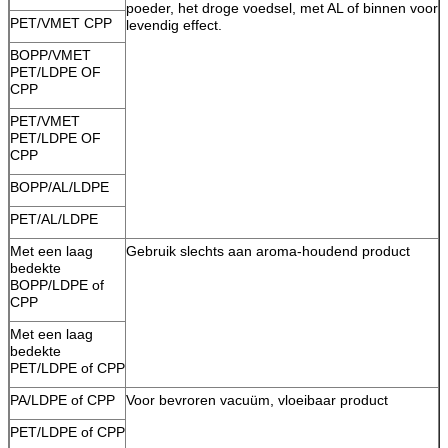
poeder, het droge voedsel, met AL of binnen voor
PET/VMET CPP
levendig effect.
BOPP/VMET
PET/LDPE OF
CPP
PET/VMET
PET/LDPE OF
CPP
BOPP/AL/LDPE
PET/AL/LDPE
Met een laag
Gebruik slechts aan aroma-houdend product
bedekte
BOPP/LDPE of
CPP
Met een laag
bedekte
PET/LDPE of CPP
PA/LDPE of CPP
Voor bevroren vacuüm, vloeibaar product
PET/LDPE of CPP