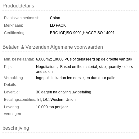
Productdetails
Plaats van herkomst:
China
Merknaam:
LD PACK
Certificering:
BRC-IOP,ISO-9001,HACCP,ISO-14001
Betalen & Verzenden Algemene voorwaarden
Min. bestelaantal:
6,000m2; 10000 PCs of gebaseerd op de grootte van zak
Prijs:
Negotiation， Based on the material, size, quantity, colors
and so on
Verpakking
Ingepakt in karton ten eerste, en dan door pallet
Details:
Levertijd:
30 dagen na ontving uw betaling
Betalingscondities:
T/T, L/C, Western Union
Levering
10.000 ton per jaar
vermogen:
beschrijving