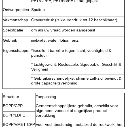
PET/AL/PE, PET/PA/PE of aangepast
Ontwerpopties
Spuiten
Vakmanschap
Gravuredruk (is kleurendruk tot 12 beschikbaar)
Specificatie
om als uw vraag worden aangepast
Gebruik
, water, lotion, enz.
motorolie
Eigenschappen
*Excellent barrière tegen lucht, vochtigheid &
punctuur
* Lichtgewicht, Reclosable, Squeeable, Geschikt &
Veiligheid
* Gebruikersvriendelijke, slimme zelf-zichbevindt &
grote capaciteitsvertoning
Structuur
Toepassing
BOPP/CPP
Gemeenschappelijkste gebruikt, geschikt voor
algemeen voedsel of dagelijkse product
BOPP/LDPE
verpakking
BOPP/VMET CPP
Voor vochtbestendig, metalized de rookwolk, het