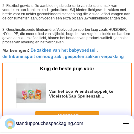
2. Flexibel gewicht: De aanbiedings brede serie van de spuitenzak van
voordelen aan klant en eind - gebruikers. Wij bieden lichtgewichtzakken met
brede voor en achter gecombineerd met een oog die visueel effect vangen aan
de consumenten aan, of voegen een extra pit aan uw winkeldoorgangen toe.
3. Geoptimaliseerde filmbarrière: Veelvoudige soorten laag zoals HUISDIER,
NY en PE, die meer effect van stijfheid, hoge het verzegelen sterkte en barrière
geven aan zuurstof en licht, binnen het houden van productkwaliteit tijdens het
proces van levering en het verbruiken.
De zakken van het babyvoedsel
Markeringen:
,
de tribune spuit omhoog zak
gespoten zakken verpakking
,
Krijg de beste prijs voor
Van het Eco Vriendschappelijke
Vloeistof/Sap Spuitenzak
Verpakking voor Baby,
Sinaasappel/Roze
Doorgaan
standuppouchespackaging.com
Tuit pouch
Meer