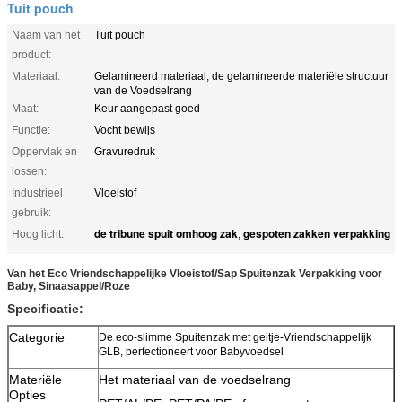
Tuit pouch
Naam van het
Tuit pouch
product:
Materiaal:
Gelamineerd materiaal, de gelamineerde materiële structuur
van de Voedselrang
Maat:
Keur aangepast goed
Functie:
Vocht bewijs
Oppervlak en
Gravuredruk
lossen:
Industrieel
Vloeistof
gebruik:
de tribune spuit omhoog zak
gespoten zakken verpakking
Hoog licht:
,
Van het Eco Vriendschappelijke Vloeistof/Sap Spuitenzak Verpakking voor
Baby, Sinaasappel/Roze
Specificatie:
Categorie
De eco-slimme Spuitenzak met geitje-Vriendschappelijk
GLB, perfectioneert voor Babyvoedsel
Materiële
Het materiaal van de voedselrang
Opties