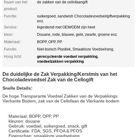
Naam van het
de zakken van de cellofaangift
product:
Functie:
suikergoed, sandwish Chocoladevoedsel/giftverpakking
enz.
Service:
Ingestemd met OEM/ODM zijn heet
kleur:
Douane, rode, blauwe, gele, zwarte, groene enz.
Materiaal:
BOPP, OPP, PP
Functie:
Niet-toxisch Plastiek, Smaakloze Voedselrang,
gerecycleerde voedsel verpakking
Hoog licht:
,
voedselzakken verpakking
De duidelijke de Zak Verpakking/Kerstmis van het
Chocoladevoedsel Zak van de Cellogift
Snelle Details:
De hoge Transparante Voedsel Zakken van de Verpakkings
Vierkante Bodem, zak van de Cellofaan de Vierkante bodem
Materiaal: BOPP, OPP, PP
kleuren: douane
Gebruik: voedsel, suikergoed, snack, gift
Certificatie: FDA, SGS, PFOA & PFOS
Eigenschap: smaakloze voedselrang,