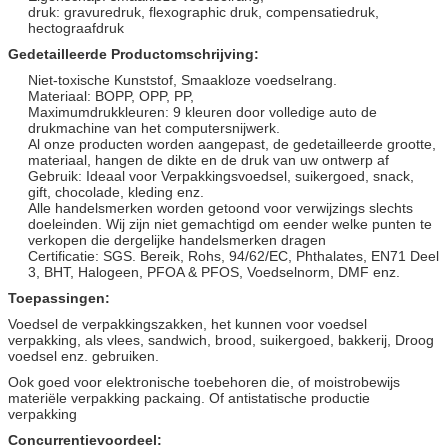
druk: gravuredruk, flexographic druk, compensatiedruk,
hectograafdruk
Gedetailleerde Productomschrijving:
Niet-toxische Kunststof, Smaakloze voedselrang.
Materiaal: BOPP, OPP, PP,
Maximumdrukkleuren: 9 kleuren door volledige auto de
drukmachine van het computersnijwerk.
Al onze producten worden aangepast, de gedetailleerde grootte,
materiaal, hangen de dikte en de druk van uw ontwerp af
Gebruik: Ideaal voor Verpakkingsvoedsel, suikergoed, snack,
gift, chocolade, kleding enz.
Alle handelsmerken worden getoond voor verwijzings slechts
doeleinden. Wij zijn niet gemachtigd om eender welke punten te
verkopen die dergelijke handelsmerken dragen
Certificatie: SGS. Bereik, Rohs, 94/62/EC, Phthalates, EN71 Deel
3, BHT, Halogeen, PFOA & PFOS, Voedselnorm, DMF enz.
Toepassingen:
Voedsel de verpakkingszakken, het kunnen voor voedsel
verpakking, als vlees, sandwich, brood, suikergoed, bakkerij, Droog
voedsel enz. gebruiken.
Ook goed voor elektronische toebehoren die, of moistrobewijs
materiële verpakking packaing. Of antistatische productie
verpakking
Concurrentievoordeel: