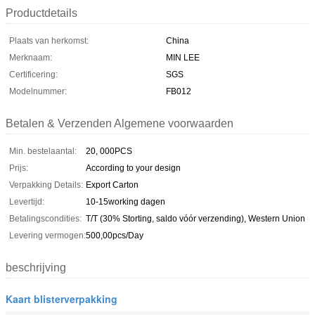
Productdetails
Plaats van herkomst:
China
Merknaam:
MIN LEE
Certificering:
SGS
Modelnummer:
FB012
Betalen & Verzenden Algemene voorwaarden
Min. bestelaantal:
20, 000PCS
Prijs:
According to your design
Verpakking Details:
Export Carton
Levertijd:
10-15working dagen
Betalingscondities:
T/T (30% Storting, saldo vóór verzending), Western Union
Levering vermogen:
500,00pcs/Day
beschrijving
Kaart blisterverpakking