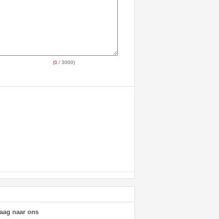
(
0
/ 3000)
raag naar ons