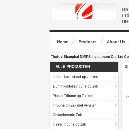
De
Lt
10+
Home
Products
About Us
Thuis
Shanghai DMIPS Investment Co., Ltd Co
Sh
ALLE PRODUCTEN
hersluitbare stand-up zakken
aluminiumfolietribune op zak
Plastic Tribune op Zakken
Za
Tribune op Zak met Venster
Gelamineerde Zak
plastic tribune op zak