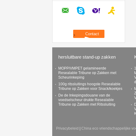
hersluitbare stand-up zakken
MOPP/VMPET gelamineerde
1
Resealable Tribune op Zakken met
M
Scheurinkeping
V
d
100g ritssluitings hoogste Resealable
Tribune op Zakken voor Snack/koekjes
Z
De de Inkepingsdouane van de
voedselscheur drukte Resealable
Tribune op Zakken met Ritssluiting
D
V
K
Privacybeleid
|
China eco vriendschappelijke vo