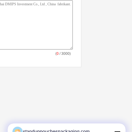
(
0
/ 3000)
standuppouchespackaging.com