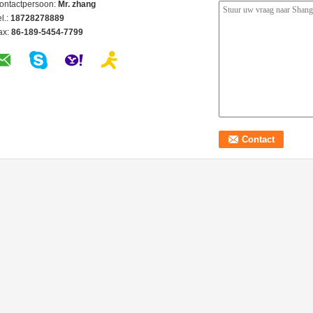
ontactpersoon:
Mr. zhang
l.:
18728278889
ax:
86-189-5454-7799