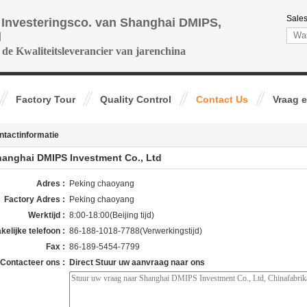
Sales
 Investeringsco. van Shanghai DMIPS,
d
 de Kwaliteitsleverancier van jarenchina
Factory Tour
Quality Control
Contact Us
Vraag e
ntactinformatie
anghai DMIPS Investment Co., Ltd
Adres :
Peking chaoyang
Factory Adres :
Peking chaoyang
Werktijd :
8:00-18:00(Beijing tijd)
kelijke telefoon :
86-188-1018-7788(Verwerkingstijd)
Fax :
86-189-5454-7799
Contacteer ons :
Direct Stuur uw aanvraag naar ons