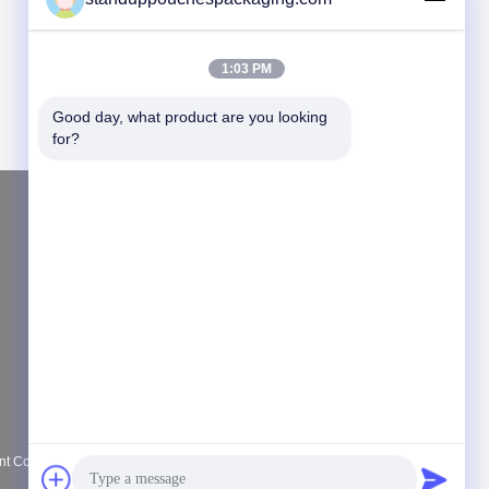
1:03 PM
Good day, what product are you looking 
for?
Vraag een offerte aan
Verzend
News
E-Mail
|
Sitemap
 Co., Ltd. All Rights Reserved. Developed by