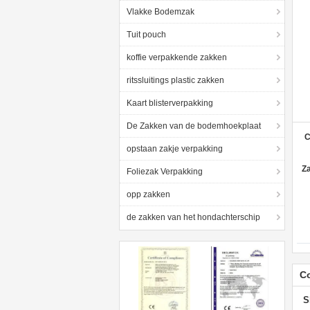
Vlakke Bodemzak
Tuit pouch
koffie verpakkende zakken
ritssluitings plastic zakken
Kaart blisterverpakking
De Zakken van de bodemhoekplaat
C
opstaan zakje verpakking
Za
Foliezak Verpakking
opp zakken
de zakken van het hondachterschip
C
S