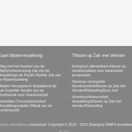
Kaart blisterverpakking
Tribune op Zak met Venster
0kg met het Voedsel van de
biologisch afbreekbare tribune op
atrijzenbesnoeiing Zak van de
voedselzakken voor waspoeder,
erpakkings de Plastic Rijst/de Zak van
poolpoeder
e Rijstverpakking
Opnieuw verzegelde
Midden Verzegelend Verpakkend de
Aluminiumfolietribune op Zak met
ak Duidelijk Venster van de
Venster/Ritssluiting/Euro Gat
Voedselzak voor Snackvoedsel
Aluminiumfolievoedsel
uidelijke Chocoladevoedsel
Verpakkingstribune op Zak met
erpakkingszak/de Giftzak van de
Venster/Ritssluiting
erstmiscello
edsel verpakking
Leverancier. Copyright © 2015 - 2025 Shanghai DMIPS Investment
ECER