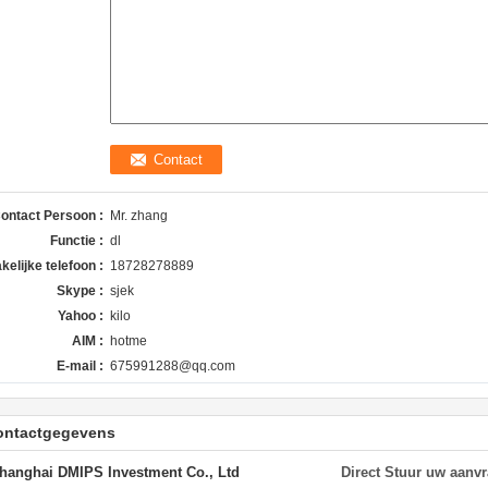
ontact Persoon :
Mr. zhang
Functie :
dl
kelijke telefoon :
18728278889
Skype :
sjek
Yahoo :
kilo
AIM :
hotme
E-mail :
675991288@qq.com
ontactgegevens
hanghai DMIPS Investment Co., Ltd
Direct Stuur uw aanv