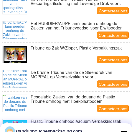
Besparingsritssluiting met Levendige Druk voor
Suikergoed
Contacteer ons
Het HUISDIER/AL/PE lamineerden omhoog de
Zakken van het Tribunevoedsel voor Eiwitpoeder
Contacteer ons
Tribune op Zak W/Zipper, Plastic Verpakkingszak
Contacteer ons
De bruine Tribune van de de Steendruk van
MOPP/AL op Voedselzakken voor
Sandwichaluminiumfolie
Contacteer ons
Resealable Zakken van de douane de Plastic
Tribune omhoog met Hoekplaatbodem
Contacteer ons
Plastic Tribune omhoog Vacuüm Verpakkingszak
voor Voedsel, Zelfklevende Plastic Zakken
standuppouchespackaging.com