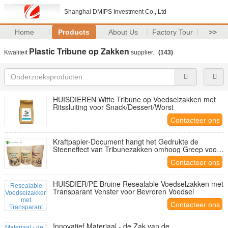
Shanghai DMIPS Investment Co., Ltd
Home
Products
About Us
Factory Tour
>>
Plastic Tribune op Zakken
Kwaliteit
supplier.
(143)
HUISDIEREN Witte Tribune op Voedselzakken met
Ritssluiting voor Snack/Dessert/Worst
Contacteer ons
Kraftpapier-Document hangt het Gedrukte de
Steeneffect van Tribunezakken omhoog Greep voor
Gedroogd fruit
Contacteer ons
HUISDIER/PE Bruine Resealable Voedselzakken met
Transparant Venster voor Bevroren Voedsel
Contacteer ons
Innovatief Materiaal - de Zak van de