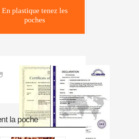
en plastique tenez la
poche
ent la poche