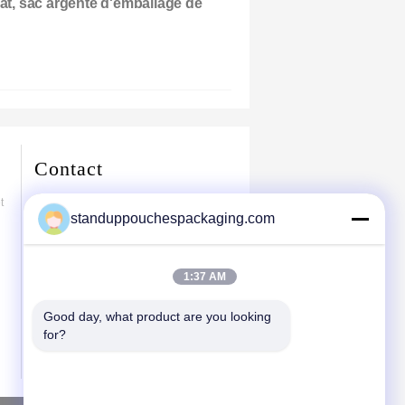
lat, sac argenté d'emballage de
afé de lien de bidon
Contact
le papier d'aluminium
t
Répondent- : Pékin Chaoyang
tiennent la poche
standuppouchespackaging.com
Téléphone professionnel :
86-188-1018-7788(Le temps de travail)
Télécopieur : 86-189-5454-7799
1:37 AM
Good day, what product are you looking 
for?
plus