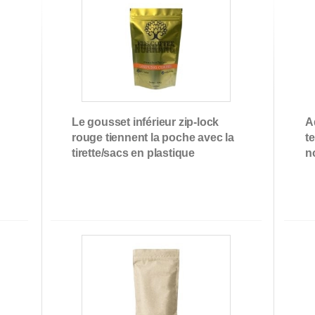
Poche de bec verseur
Le gousset inférieur zip-lock
A
rouge tiennent la poche avec la
t
tirette/sacs en plastique
n
d'emballage de thé
d
t
e
Emballage de carte
S
vésiculeuse