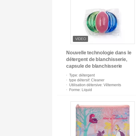
Poche de fond plat
Nouvelle technologie dans le
détergent de blanchisserie,
capsule de blanchisserie
Type
: détergent
type détersif
: Cleaner
Utilisation détersive
: Vêtements
Forme
: Liquid
sachets en plastique d
serrure de fermeture