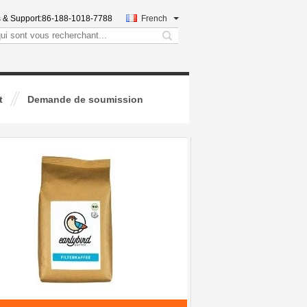
 & Support:
86-188-1018-7788
French
search
t
Demande de soumission
En plastique tenez les
poches