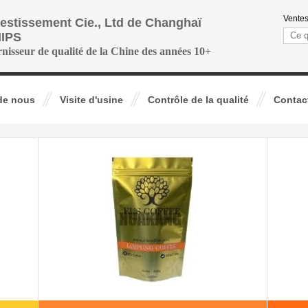
Ventes
vestissement Cie., Ltd de Changhaï
IPS
rnisseur de qualité de la Chine des années 10+
de nous
Visite d'usine
Contrôle de la qualité
Contac
le papier d'aluminium
tiennent la poche