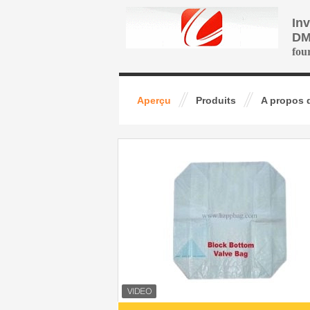
In
DM
fou
Aperçu
Produits
A propos 
se sachets refermable