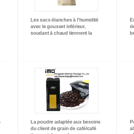
Les sacs étanches à l'humidité
E
avec le gousset inférieur,
d
soudant à chaud tiennent la
b
poche de bec
e
Emballage de poche
d'aluminium
s
La poudre adaptée aux besoins
P
du client de grain de café/café
a