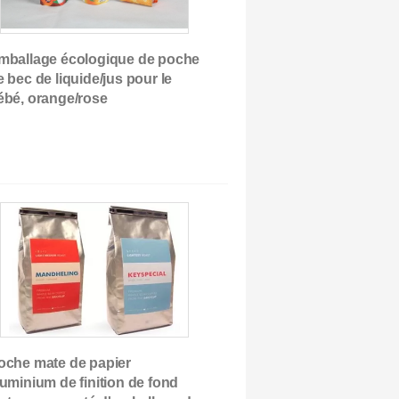
mballage écologique de poche
e bec de liquide/jus pour le
ébé, orange/rose
sacs opp
oche mate de papier
luminium de finition de fond