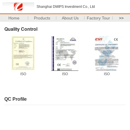
Shanghai DMIPS Investment Co., Ltd
Home
Products
About Us
Factory Tour
>>
Quality Control
ISO
ISO
ISO
QC Profile