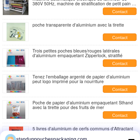
380V 50Hz, machine de stratification de petit pain à
grande vitesse
Contact
poche transparente d'aluminium avec la tirette
Contact
Trois petites poches bleues/rouges latérales
d'aluminium empaquetant Zipperlock, stratifié
Contact
Tenez l'emballage argenté de papier d'aluminium
peut logo imprimé pour la nourriture
Contact
Poche de papier d'aluminium empaquetant Sthand
avec la tirette pour des fruits de mer
Contact
5 livres d'aluminium de cerfs communs d'Attractant
de sacs de papier d'aluminium, sacs d'emballage
d'attrait de cerfs communs avec le zip-lock
standuppouchespackaging.com