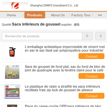
Shanghai DMIPS Investment Co., Ltd
Home
Products
About Us
Factory Tour
>>
Sacs inférieurs de gousset
Qualité
supplier.
(83)
L'emballage antistatique imperméable de ciment met
en sac le sac tissé par polypropylène pour industriel
Contact
Sacs de gousset de fond plat, sac du fond de bloc de
joint de quadruple avec la fenêtre claire pour le café
Contact
Le plastique de raisin a stratifié les sacs inférieurs
réutilisés frais zip-lock de gousset de glisseur
Contact
Place du casse-croûte OPP/sacs inférieurs de bloc,