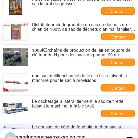
sac latéral de gousset
Contact
Distributeur biodégradable de sac de déchets de
chien de 100% de sac de déchets d'animal familier
de Resuable de recharge
Contact
1000KG/chaîne de production de lait en poudre de
clé tour de H pour des sacs du paquet 60 de
boîte/minute
Contact
non sac multifonctionnel de textile tissé faisant la
machine pour le sac à provisions
Contact
Le cachetage 3 latéral tiennent le sac de tirette
faisant la machine, à faible bruit
Contact
Le gousset de côté de fond plat met en sac la
gravure en aluminium de stratification imprimant
16oz
standuppouchespackaging.com