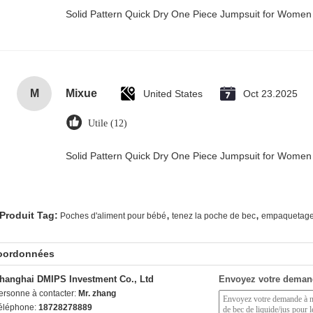
Solid Pattern Quick Dry One Piece Jumpsuit for Wome
M
Mixue
United States
Oct 23.2025
Utile (12)
Solid Pattern Quick Dry One Piece Jumpsuit for Wome
,
,
Produit Tag:
Poches d'aliment pour bébé
tenez la poche de bec
empaquetage 
oordonnées
hanghai DMIPS Investment Co., Ltd
Envoyez votre deman
ersonne à contacter:
Mr. zhang
éléphone:
18728278889