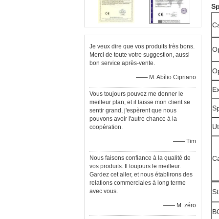
Sp
Ca
Je veux dire que vos produits très bons.
Op
Merci de toute votre suggestion, aussi
bon service après-vente.
Op
—— M. Abílio Cipriano
Ex
Vous toujours pouvez me donner le
meilleur plan, et il laisse mon client se
Sp
sentir grand, j'espèrent que nous
pouvons avoir l'autre chance à la
Ut
coopération.
—— Tim
Nous faisons confiance à la qualité de
Ca
vos produits. Il toujours le meilleur.
Gardez cet aller, et nous établirons des
relations commerciales à long terme
avec vous.
St
—— M. zéro
B