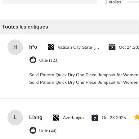
1 étoiles
Toutes les critiques
H
h*o
Vatican City State (Holy See)
Oct 24.20
Utile (123)
Solid Pattern Quick Dry One Piece Jumpsuit for Wome
Solid Pattern Quick Dry One Piece Jumpsuit for Wome
L
Liang
Azerbaijan
Oct 23.2025
Utile (44)