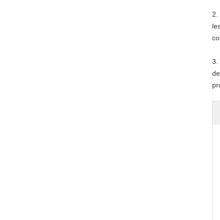
2.
le
co
3.
de
pr