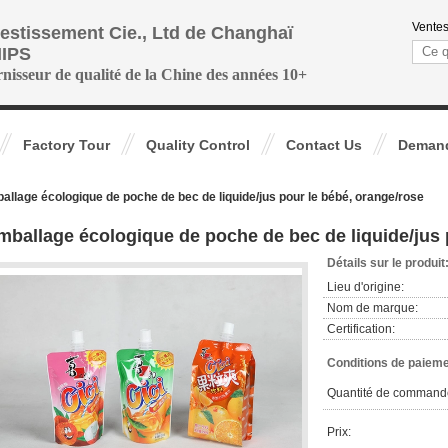
Ventes
vestissement Cie., Ltd de Changhaï
IPS
rnisseur de qualité de la Chine des années 10+
Factory Tour
Quality Control
Contact Us
Demand
allage écologique de poche de bec de liquide/jus pour le bébé, orange/rose
mballage écologique de poche de bec de liquide/jus 
Détails sur le produit
Lieu d'origine:
Nom de marque:
Certification:
Conditions de paieme
Quantité de command
Prix: