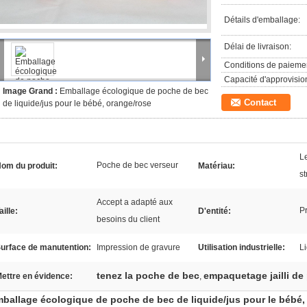
Détails d'emballage:
Délai de livraison:
Conditions de paieme
Capacité d'approvisi
Image Grand :
Emballage écologique de poche de bec
Contact
de liquide/jus pour le bébé, orange/rose
Le
Poche de bec verseur
om du produit:
Matériau:
st
Accept a adapté aux
P
aille:
D'entité:
besoins du client
urface de manutention:
Impression de gravure
Utilisation industrielle:
L
tenez la poche de bec
empaquetage jailli de
ettre en évidence:
,
ballage écologique de poche de bec de liquide/jus pour le bébé,