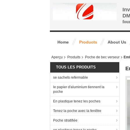
In
DM
fou
Home
Products
About Us
Aperçu
Produits
Poche de bec verseur
Emb
TOUS LES PRODUITS
E
se sachets refermable
le papier d'aluminium tiennent la
poche
En plastique tenez les poches
Tenez la poche avec la fenêtre
Poche stratifiée