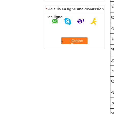
B
Je suis en ligne une discussion
en ligne
B
P
B
P
B
P
B
P
P
P