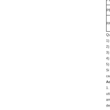
P
P
Qu
1
2
3
4
5
Si
ca
Ad
1.
ut
am
de