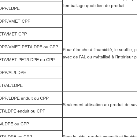
l'emballage quotidien de produit
OPP/LDPE
OPP/VMET CPP
ET/VMET CPP
OPP/VMET PET/LDPE ou CPP
Pour étanche à l'humidité, le souffle, 
avec de l'AL ou métallisé à l'intérieur po
ET/VMET PET/LDPE ou CPP
OPP/AL/LDPE
ET/AL/LDPE
OPP/LDPE enduit ou CPP
Seulement utilisation au produit de s
ET/LDPE enduit ou CPP
A/LDPE ou CPP
ET/LDPE ou CPP
Pour le vide, produit congelé et liquide