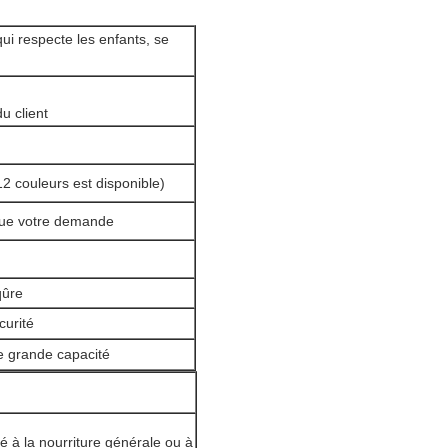
i respecte les enfants, se
u client
2 couleurs est disponible)
 que votre demande
qûre
curité
de grande capacité
é à la nourriture générale ou à