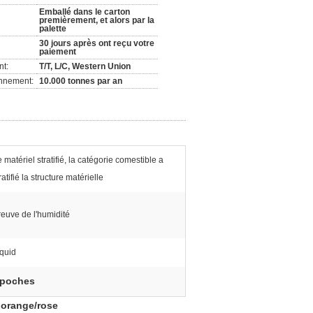
Emballé dans le carton
premièrement, et alors par la
palette
30 jours après ont reçu votre
paiement
nt:
T/T, L/C, Western Union
onnement:
10.000 tonnes par an
 matériel stratifié, la catégorie comestible a
ratifié la structure matérielle
reuve de l'humidité
iquid
 poches
 orange/rose