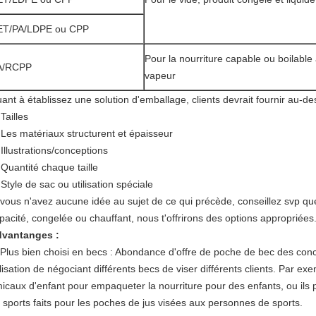
ET/PA/LDPE ou CPP
Pour la nourriture capable ou boilabl
A/RCPP
vapeur
ant à établissez une solution d'emballage, clients devrait fournir au-de
)
Tailles
)
Les matériaux structurent et épaisseur
)
Illustrations/conceptions
)
Quantité chaque taille
)
Style de sac ou utilisation spéciale
 vous n'avez aucune idée au sujet de ce qui précède, conseillez svp quel 
pacité, congelée ou chauffant, nous t'offrirons des options appropriées
vantanges :
 Plus bien choisi en becs : Abondance d'offre de poche de bec des conc
ilisation de négociant différents becs de viser différents clients. Par e
icaux d'enfant pour empaqueter la nourriture pour des enfants, ou il
 sports faits pour les poches de jus visées aux personnes de sports.