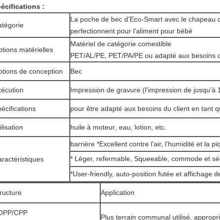
écifications :
La poche de bec d'Eco-Smart avec le chapeau qu
tégorie
perfectionnent pour l'aliment pour bébé
Matériel de catégorie comestible
tions matérielles
PET/AL/PE, PET/PA/PE ou adapté aux besoins d
tions de conception
Bec
écution
Impression de gravure (l'impression de jusqu'à 1
écifications
pour être adapté aux besoins du client en tant
ilisation
huile à moteur
, eau, lotion, etc.
barrière *Excellent contre l'air, l'humidité et la pi
* Léger, refermable, Squeeable, commode et sé
ractéristiques
*User-friendly, auto-position futée et affichage 
ructure
Application
OPP/CPP
Plus terrain communal utilisé, appropri