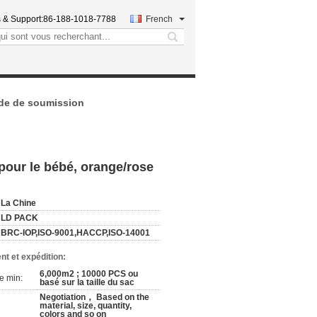
 & Support:
86-188-1018-7788
French
search
e de soumission
pour le bébé, orange/rose
:
La Chine
LD PACK
BRC-IOP,ISO-9001,HACCP,ISO-14001
nt et expédition:
6,000m2 ; 10000 PCS ou
e min:
basé sur la taille du sac
Negotiation， Based on the
material, size, quantity,
colors and so on