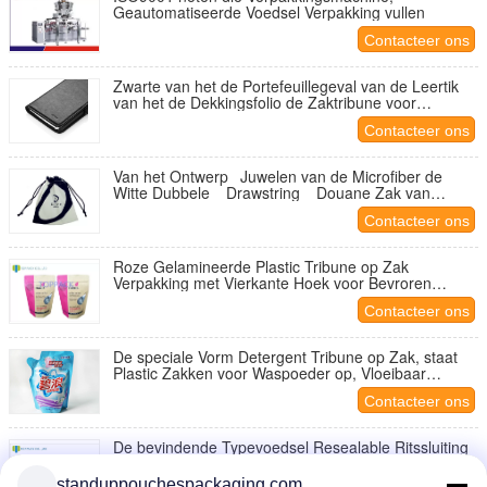
Geautomatiseerde Voedsel Verpakking vullen
Contacteer ons
Zwarte van het de Portefeuillegeval van de Leertik
van het de Dekkingsfolio de Zaktribune voor
Samsung-Melkwegnota 4
Contacteer ons
Van het Ontwerp Juwelen van de Microfiber de
Witte Dubbele Drawstring Douane Zak van
Drawstring
Contacteer ons
Roze Gelamineerde Plastic Tribune op Zak
Verpakking met Vierkante Hoek voor Bevroren
Voedsel
Contacteer ons
De speciale Vorm Detergent Tribune op Zak, staat
Plastic Zakken voor Waspoeder op, Vloeibaar
Detergens
Contacteer ons
De bevindende Typevoedsel Resealable Ritssluiting
van Verpakkingszakken voor Voedingspoeder
standuppouchespackaging.com