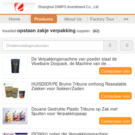
Shanghai DMIPS Investment Co., Ltd
Home
Products
About Us
Factory Tour
>>
opstaan zakje verpakking
Kwaliteit
supplier.
(62)
De Verpakkingsmachine van poeder staat de
Vloeibare Doypack, de Machine van de
Zakverpakking op
Contacteer ons
HUISDIER/PE Bruine Tribune omhoog Resealable
Zakken voor Sokken/Zaden
Contacteer ons
Douane Gedrukte Plastic Tribune op Zak met
Spuiten voor Verpakkingssap
Contacteer ons
ISO9001 noten die Verpakkingsmachine,