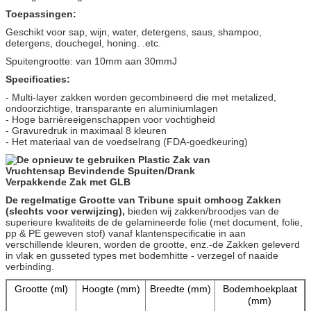
Toepassingen:
Geschikt voor sap, wijn, water, detergens, saus, shampoo,
detergens, douchegel, honing. .etc.
Spuitengrootte: van 10mm aan 30mmJ
Specificaties:
- Multi-layer zakken worden gecombineerd die met metalized,
ondoorzichtige, transparante en aluminiumlagen
- Hoge barrièreeigenschappen voor vochtigheid
- Gravuredruk in maximaal 8 kleuren
- Het materiaal van de voedselrang (FDA-goedkeuring)
De regelmatige Grootte van Tribune spuit omhoog Zakken
(slechts voor verwijzing),
bieden wij zakken/broodjes van de
superieure kwaliteits de de gelamineerde folie (met document, folie,
pp & PE geweven stof) vanaf klantenspecificatie in aan
verschillende kleuren, worden de grootte, enz.-de Zakken geleverd
in vlak en gusseted types met bodemhitte - verzegel of naaide
verbinding.
Grootte (ml)
Hoogte (mm)
Breedte (mm)
Bodemhoekplaat
(mm)