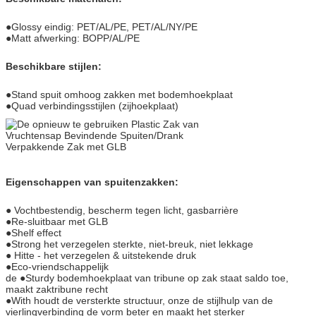
●Glossy eindig: PET/AL/PE, PET/AL/NY/PE
●Matt afwerking: BOPP/AL/PE
Beschikbare stijlen:
●Stand spuit omhoog zakken met bodemhoekplaat
●Quad verbindingsstijlen (zijhoekplaat)
Eigenschappen van spuitenzakken:
● Vochtbestendig, bescherm tegen licht, gasbarrière
●Re-sluitbaar met GLB
●Shelf effect
●Strong het verzegelen sterkte, niet-breuk, niet lekkage
● Hitte - het verzegelen & uitstekende druk
●Eco-vriendschappelijk
de ●Sturdy bodemhoekplaat van tribune op zak staat saldo toe,
maakt zaktribune recht
●With houdt de versterkte structuur, onze de stijlhulp van de
vierlingverbinding de vorm beter en maakt het sterker