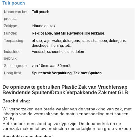
Tuit pouch
Naam van het
Tuit pouch
product:
Zaktype:
tribune op zak
Functie:
Re-closable, niet Milieuvriendelijke lekkage,
Toepassing:
of sap, wijn, water, detergens, saus, shampoo, detergens,
douchegel, honing. .etc.
Industrieel
Voedsel, schoonheidsmiddelen
gebruik:
Spuitengrootte:
van 10mm aan 30mmJ
Spuitenzak Verpakking
Zak met Spuiten
Hoog licht:
,
De opnieuw te gebruiken Plastic Zak van Vruchtensap
Bevindende Spuiten/Drank Verpakkende Zak met GLB
Beschrijving:
Wij veroorzaken een brede waaier van de verpakking van zak, met
inbegrip van de vormzak van de matrijzenbesnoeiing met spuiten
(GLB).
Het kan ook een stand-up zaktype zijn. De douanedruk en de
vormzak maken tot uw producten opmerkelijkere en grote verkoop.
Beschikbare materialen: