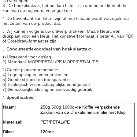
tijd verlengen.
3. De hoekplaatzak, het het kan hitte - zijn aan het midden of de
kant van de rug wordt verzegeld die.
De bovenkant kan hitte - zijn of met tinband wordt verzegeld na
4.
het zetten van uw product dat.
Wij kunnen volgens uw ontwerp drukken. Max.9 kleurt, één
5.
drukplaat voor één kleur. Het kunstwerkformaat is beter AI, van PDF
of Coreldraw-formaat te zijn.
Concurrentievoordeel van hoekplaatzak:
3.
Uitstekend voor opslag.
1)
2) Materiaal: MOPP/PETAL/PE.MOPP/PET/AL/PE;
Goede plankenpresentatie
3)
4) Lage opslag en vervoerskosten
5) Goede stijfheid en transparantie
6) Ecologisch vriendschappelijke bondgenoot
7) Gemakkelijke sluiting en veelvoudig gebruik
Specificaties:
4.
Naam:
250g 500g 1000g-de Koffie Verpakkende
Zakken van de Drukaluminiumfolie met Klep
Materiaal:
PET/PETAL/PE
Dikte:
120mic