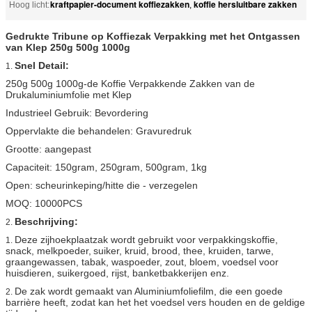
kraftpapier-document koffiezakken
koffie hersluitbare zakken
Hoog licht:
,
Gedrukte Tribune op Koffiezak Verpakking met het Ontgassen
van Klep 250g 500g 1000g
Snel Detail:
1.
250g 500g 1000g-de Koffie Verpakkende Zakken van de
Drukaluminiumfolie met Klep
Industrieel Gebruik: Bevordering
Oppervlakte die behandelen: Gravuredruk
Grootte: aangepast
Capaciteit: 150gram, 250gram, 500gram, 1kg
Open: scheurinkeping/hitte die - verzegelen
MOQ: 10000PCS
Beschrijving:
2.
Deze zijhoekplaatzak wordt gebruikt voor verpakkingskoffie,
1.
snack, melkpoeder,
suiker, kruid, brood, thee, kruiden, tarwe,
graangewassen, tabak, waspoeder, zout, bloem, voedsel voor
huisdieren, suikergoed, rijst, banketbakkerijen enz.
De zak wordt gemaakt van Aluminiumfoliefilm, die een goede
2.
barrière heeft, zodat kan het het voedsel vers houden en de geldige