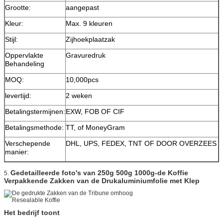
Grootte:
aangepast
Kleur:
Max. 9 kleuren
Stijl:
Zijhoekplaatzak
Oppervlakte
Gravuredruk
Behandeling
MOQ:
10,000pcs
levertijd:
2 weken
Betalingstermijnen:
EXW, FOB OF CIF
Betalingsmethode:
TT, of MoneyGram
Verschepende
DHL, UPS, FEDEX, TNT OF DOOR OVERZEES
manier:
Gedetailleerde foto's van
250g 500g 1000g-de Koffie
5.
Verpakkende Zakken van de Drukaluminiumfolie met Klep
Het bedrijf toont