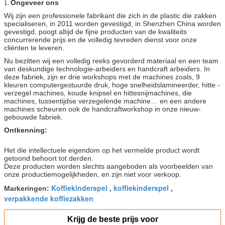
Ongeveer ons
1.
Wij zijn een professionele fabrikant die zich in de plastic die zakken
specialiseren, in 2011 worden gevestigd, in Shenzhen China worden
gevestigd, poogt altijd de fijne producten van de kwaliteits
concurrerende prijs en de volledig tevreden dienst voor onze
cliënten te leveren.
Nu bezitten wij een volledig reeks gevorderd materiaal en een team
van deskundige technologie-arbeiders en handcraft arbeiders. In
deze fabriek, zijn er drie workshops met de machines zoals, 9
kleuren computergestuurde druk, hoge snelheidslamineerder, hitte -
verzegel machines, koude knipsel en hittesnijmachines, die
machines, tussentijdse verzegelende machine… en een andere
machines scheuren ook de handcraftworkshop in onze nieuw-
gebouwde fabriek.
Ontkenning:
Het die intellectuele eigendom op het vermelde product wordt
getoond behoort tot derden.
Deze producten worden slechts aangeboden als voorbeelden van
onze productiemogelijkheden, en zijn niet voor verkoop.
Koffiekinderspel
koffiekinderspel
Markeringen:
,
,
verpakkende koffiezakken
Krijg de beste prijs voor