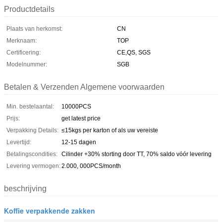
Productdetails
Plaats van herkomst:
CN
Merknaam:
TOP
Certificering:
CE,QS, SGS
Modelnummer:
SGB
Betalen & Verzenden Algemene voorwaarden
Min. bestelaantal:
10000PCS
Prijs:
get latest price
Verpakking Details:
≤15kgs per karton of als uw vereiste
Levertijd:
12-15 dagen
Betalingscondities:
Cilinder +30% storting door TT, 70% saldo vóór levering
Levering vermogen:
2.000, 000PCS/month
beschrijving
Koffie verpakkende zakken