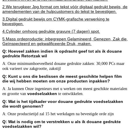
2.We terugkeer Jpg.format om tekst vóór digitaal gedrukt bewijs, de
amendementen van de hulpcustomers do tekst te bevestigen.
3.Digital gedrukt bewijs om CYMK-grafische verwerking te
bevestigen.
4.Cylinder omhoog gedrukte gravure (7 dagen) spot.
5.Mass ordeproductie: inbegrepen Gelamineerd, Genezen, Zak die,
Geïnspecteerd en gekwalificeerde Druk, maken.
Q: Hoeveel zakken indien ik opdracht geef tot als ik douane
gedrukte Retortzak wil
A: Onze minimumhoeveelheid douane gedrukte zakken: 30,000 PCs maar
ook varieert uw zakgrootte, zakstijl
Q: Kunt u ons die beslissen de meest geschikte helpen film
die wij hebben moeten om onze producten inpakken?
A: Ja kunnen Onze ingenieurs met u werken om meest geschikte materialen
voedselzakken
en grootte van
te ontwikkelen.
Q: Wat is het tijdkader voor douane gedrukte voedselzakken
die wordt genomen
?
A: Onze productietijd zal 15 het werkdagen na bevestigde orde zijn
Q: Wat is nodig om te verstrekken u als ik douane gedrukte
voedselzakken wil
?