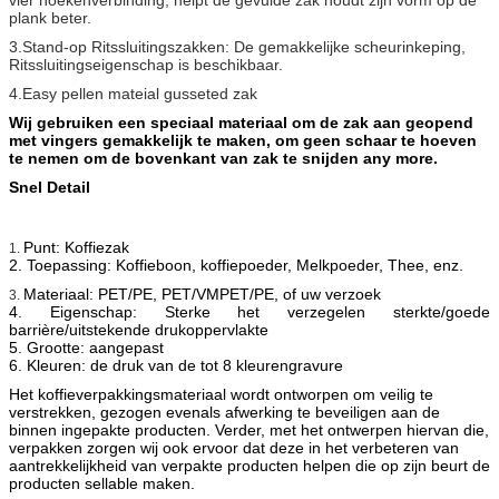
plank beter.
3.Stand-op Ritssluitingszakken: De gemakkelijke scheurinkeping,
Ritssluitingseigenschap is beschikbaar.
4.Easy pellen mateial gusseted zak
Wij gebruiken een speciaal materiaal om de zak aan geopend
met vingers gemakkelijk te maken, om geen schaar te hoeven
te nemen om de bovenkant van zak te snijden any more.
Snel Detail
Punt: Koffiezak
1.
2. Toepassing: Koffieboon, koffiepoeder, Melkpoeder, Thee, enz.
Materiaal: PET/PE, PET/VMPET/PE, of uw verzoek
3.
4. Eigenschap: Sterke het verzegelen sterkte/goede
barrière/uitstekende drukoppervlakte
5. Grootte: aangepast
6. Kleuren: de druk van de tot 8 kleurengravure
Het koffieverpakkingsmateriaal wordt ontworpen om veilig te
verstrekken, gezogen evenals afwerking te beveiligen aan de
binnen ingepakte producten. Verder, met het ontwerpen hiervan die,
verpakken zorgen wij ook ervoor dat deze in het verbeteren van
aantrekkelijkheid van verpakte producten helpen die op zijn beurt de
producten sellable maken.