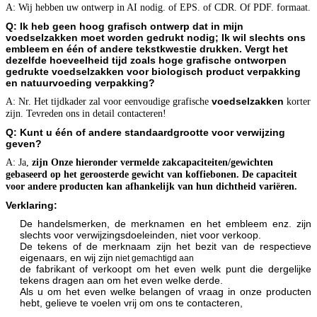
A: Wij hebben uw ontwerp in AI nodig. of EPS. of CDR. Of PDF. formaat.
Q: Ik heb geen hoog grafisch ontwerp dat in mijn
voedselzakken moet worden gedrukt nodig
; Ik wil slechts ons
embleem en één of andere tekstkwestie drukken. Vergt het
dezelfde hoeveelheid tijd zoals hoge grafische ontworpen
gedrukte
voedselzakken
voor biologisch product verpakking
en natuurvoeding verpakking?
voedselzakken
A: Nr. Het tijdkader zal voor eenvoudige grafische
korter
zijn. Tevreden ons in detail contacteren!
Q: Kunt u één of andere standaardgrootte voor verwijzing
geven?
A: Ja,
zijn Onze hieronder vermelde zakcapaciteiten/gewichten
gebaseerd op het geroosterde gewicht van koffiebonen. De capaciteit
voor andere producten kan afhankelijk van hun dichtheid variëren.
Verklaring:
De handelsmerken, de merknamen en het embleem enz. zijn
slechts voor verwijzingsdoeleinden, niet voor verkoop.
De tekens of de merknaam zijn het bezit van de respectieve
eigenaars, en wij zijn
niet gemachtigd aan
de fabrikant of verkoopt om het even welk punt die dergelijke
tekens dragen aan om het even welke derde.
Als u om het even welke belangen of vraag in onze producten
hebt, gelieve te voelen vrij om ons te contacteren,