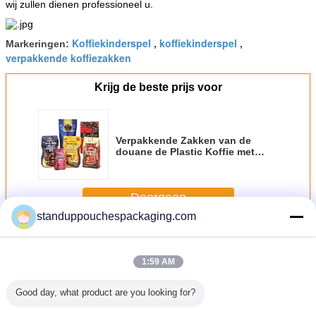
wij zullen dienen professioneel u.
Koffiekinderspel
koffiekinderspel
Markeringen:
,
,
verpakkende koffiezakken
Krijg de beste prijs voor
Verpakkende Zakken van de
douane de Plastic Koffie met
Klep
Doorgaan
standuppouchespackaging.com
Koffie verpakkende zakken
Meer
1:59 AM
Good day, what product are you looking for?
 Gevoerde
ODM OEM
Het dubbele
Gravure die de Zij
BLOEMBL