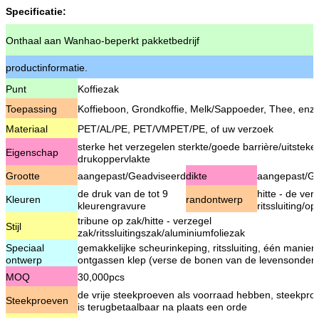
Specificatie:
Onthaal aan Wanhao-beperkt pakketbedrijf
productinformatie.
Punt
Koffiezak
Toepassing
Koffieboon, Grondkoffie, Melk/Sappoeder, Thee, enz.
Materiaal
PET/AL/PE, PET/VMPET/PE, of uw verzoek
sterke het verzegelen sterkte/goede barrière/uitstek
Eigenschap
drukoppervlakte
Grootte
aangepast/Geadviseerd
dikte
aangepast/Ge
de druk van de tot 9
hitte - de ver
Kleuren
randontwerp
kleurengravure
ritssluiting/op
tribune op zak/hitte - verzegel
Stijl
zak/ritssluitingszak/aluminiumfoliezak
Speciaal
gemakkelijke scheurinkeping, ritssluiting, één manier 
ontwerp
ontgassen klep (verse de bonen van de levensonderh
MOQ
30,000pcs
de vrije steekproeven als voorraad hebben, steekpro
Steekproeven
is terugbetaalbaar na plaats een orde