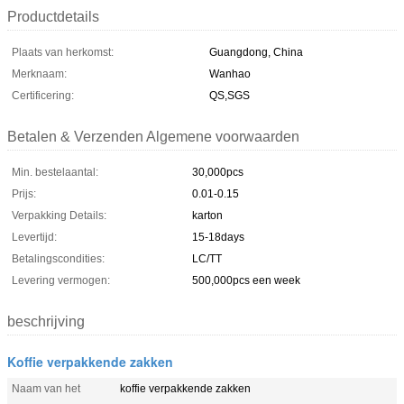
Productdetails
Plaats van herkomst:
Guangdong, China
Merknaam:
Wanhao
Certificering:
QS,SGS
Betalen & Verzenden Algemene voorwaarden
Min. bestelaantal:
30,000pcs
Prijs:
0.01-0.15
Verpakking Details:
karton
Levertijd:
15-18days
Betalingscondities:
LC/TT
Levering vermogen:
500,000pcs een week
beschrijving
Koffie verpakkende zakken
Naam van het
koffie verpakkende zakken