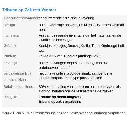
Tribune op Zak met Venster
Concurrentievoordeel:
concurrerende prijs, snelle levering
Design:
hulp u voor vrije ontwerp, OEM en ODM orden welkom
bent
monsters:
Vrij van bestaande inventaris om het materiaal en de
kwaliteit te bevestigen
Gebruik:
Koekjes, Koekjes, Snacks, Koffie, Thee, Gedroogd fruit,
Ect
Printen:
Tot de druk van 10colors printing/CMYK
Levertijd:
na het ontvangen deposite en hangt van uw
ordehoeveelheid af
verpakkende type
het unieke ontwerp voldoet markt aan behoefte,
klanten verpakkende type plastic zakken
plastic zakken:
Betalingstermijnen:
30% van betaling van goederen en alle gravures als
storting, betalen ons de rest alvorens de zakken
Tribune op ritssluitingszak
Hoog licht:
,
tribune op zak verpakking
9cm x 13cm Aluminiumfolietribune drukten Zakkenvoedsel omhoog Verpakking