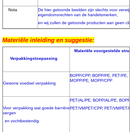
Nota
De hier getoonde beelden zijn slechts voor verwijz
eigendomsrechten van de handelsmerken,
en wij zullen de getoonde producten aan geen cli
Materiële inleiding en suggestie:
Materiële voorgestelde struc
Verpakkingstoepassing
BOPP/CPP, BOPP/PE, PET/PE,
MOPP/PE, MOPP/CPP
Gewone voedsel verpakking
PET/AL/PE, BOPP/AL/PE, BOPP
Voor verpakking wat goede barrière
PET/VMPET/CPP, PET/VMPET/P
vergen
en vochtbestendig