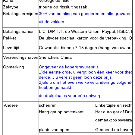
Rand
Verzegelde hitte -
Zaktype
tribune op ritssluitingszak
Betalings
termijnen
30% van betaling van goederen en alle gravures al
uit de zakken
Betalingsmanier
L C, D/P, T/T, de Western Union, Paypal, HSBC, 
Pakket
De uitvoer speciaal karton voor de verpakking, QT
Levertijd
Gewoonlijk binnen 7-15 dagen (hangt van uw orde
Verzendingshaven
Shenzhen, China
Opmerking
Ongeveer de kopergravureprijs
1)de eerste orde, u vergt loon één keer voor thed
derde… u vereist geen loon deze prijs.
2)als u om het even welke veranderings volgende ti
hebben gemaakt
de drukplaat is voor één ontwerp.
Andere
scheuren
Linkerzijde en recht
Hang gat op bovenkant
Het euro gat of Drie
gemaakt
op bovenkant
plaats van open
Geopend op bovenkan