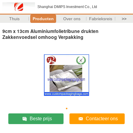
Shanghai DMIPS Investment Co., Ltd
Thuis
Producten
Over ons
Fabrieksreis
>>
9cm x 13cm Aluminiumfolietribune drukten
Zakkenvoedsel omhoog Verpakking
Beste prijs
Contacteer ons