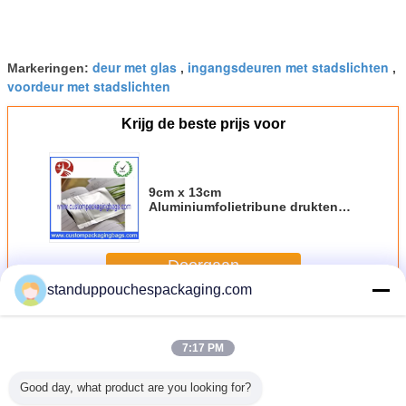
deur met glas
ingangsdeuren met stadslichten
Markeringen:
,
,
voordeur met stadslichten
Krijg de beste prijs voor
9cm x 13cm
Aluminiumfolietribune drukten
Zakkenvoedsel omhoog
Verpakking
Doorgaan
standuppouchespackaging.com
Tribune op Zak met Venster
Meer
7:17 PM
Good day, what product are you looking for?