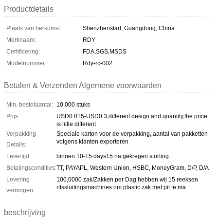
Productdetails
Plaats van herkomst:
Shenzhenstad, Guangdong, China
Merknaam:
RDY
Certificering:
FDA,SGS,MSDS
Modelnummer:
Rdy-rc-002
Betalen & Verzenden Algemene voorwaarden
Min. bestelaantal:
10.000 stuks
Prijs:
USD0.015-USD0.3,different design and quantity,the price
is little different
Verpakking
Speciale karton voor de verpakking, aantal van pakketten
volgens klanten exporteren
Details:
Levertijd:
binnen 10-15 days15 na gekregen storting
Betalingscondities:
TT, PAYAPL, Western Union, HSBC, MoneyGram, D/P, D/A
Levering
100,0000 zak/Zakken per Dag hebben wij 15 reeksen
ritssluitingsmachines om plastic zak met pit te ma
vermogen:
beschrijving