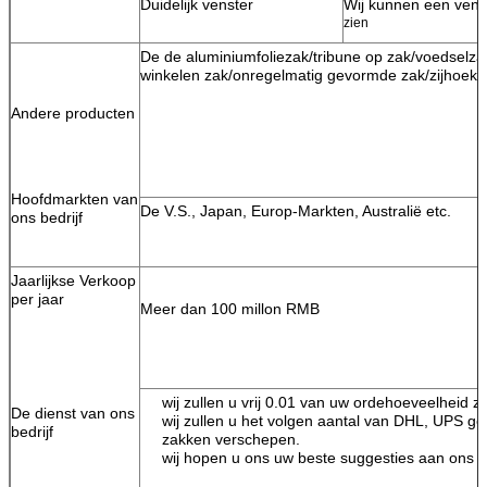
Duidelijk venster
Wij kunnen een vens
zien
De de aluminiumfoliezak/tribune op zak/voedselza
winkelen zak/onregelmatig gevormde zak/zijhoekpl
Andere producten
Hoofdmarkten van
De V.S., Japan, Europ-Markten, Australië etc.
ons bedrijf
Jaarlijkse Verkoop
per jaar
Meer dan 100 millon RMB
wij zullen u vrij 0.01 van uw ordehoeveelheid 
De dienst van ons
wij zullen u het volgen aantal van DHL, UPS ge
bedrijf
zakken verschepen.
wij hopen u ons uw beste suggesties aan ons be