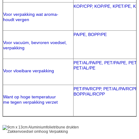
KOP/CPP, KOP/PE, KPET/PE, K
Voor verpakking wat aroma-
houdt vergen
PA/PE, BOPP/PE
Voor vacuüm, bevroren voedsel,
verpakking
PET/AL/PA/PE, PET/PA/PE, PET/
PET/AL/PE
Voor vloeibare verpakking
PET/PA/RCPP, PET/AL/PA/RCPP,
BOPP/AL/RCPP
Want op hoge temperatuur
me tegen verpakking verzet