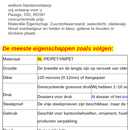
welkom klantenontwerp
vrij ontwerp voor u
Passgs, ISO, ROSH
concurrerende prijs
Materiële Eigenschap: Zuurstofweerstand, waterdicht, oliebewijs
Houd voedselgeur en helder in kleur, gelieve te houden in
donkere plaats
De meeste eigenschappen zoals volgen:
Materiaal
AL
/PE/PET/VMPET
Grootte
De breedte en de lengte zijn op verzoek van cl
Dikte
120 microns (0.12mm) of Aangepast
Gerecycleerde gravures druk
Wij hebben 1~10 soor
Druk
Dossiers voor druk
AI
dossier of het
dossi
Steekproef
De vrije steekproeven zijn beschikbaar, maar de 
Gebruik
Geschikt voor kantoorbehoeften, ornament, huish
producten verpakking