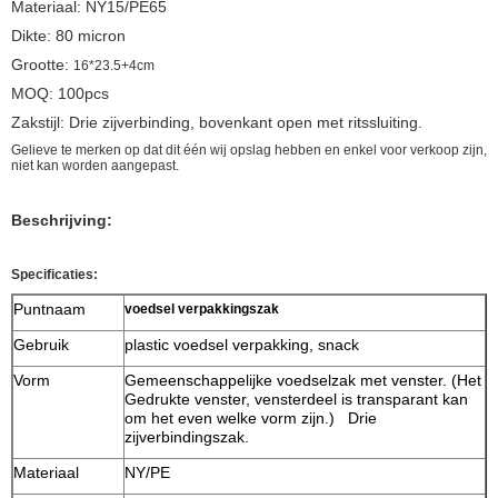
Materiaal: NY15/PE65
Dikte: 80 micron
Grootte:
16*23.5+4cm
MOQ: 100pcs
Zakstijl: Drie zijverbinding, bovenkant open met ritssluiting.
Gelieve te merken op dat dit één wij opslag hebben en enkel voor verkoop zijn,
niet kan worden aangepast.
Beschrijving:
Specificaties:
Puntnaam
voedsel verpakkingszak
Gebruik
plastic voedsel verpakking, snack
Vorm
Gemeenschappelijke voedselzak met venster. (Het
Gedrukte venster, vensterdeel is transparant kan
om het even welke vorm zijn.) Drie
zijverbindingszak.
Materiaal
NY/PE