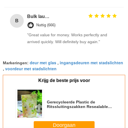
Bulk laundry detergent / washing detergent liquid for sale
B
Nuttig (666)
"Great value for money. Works perfectly and
arrived quickly. Will definitely buy again."
deur met glas
ingangsdeuren met stadslichten
Markeringen:
,
voordeur met stadslichten
,
Krijg de beste prijs voor
Gerecycleerde Plastic de
Ritssluitingszakken Resealable
ISO27000 van 80 Micronsblad
voor Promotie
Doorgaan