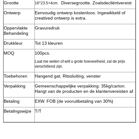
Grootte
. Diversegrootte. Zoalsdecliëntvereist
16*23.5+4cm
Ontwerp
Eenvoudig ontwerp kostenloos. Ingewikkeld of
creatived ontwerp is extra.
Oppervlakte
Gravuredruk
Behandeling
Drukkleur
Tot 13 kleuren
MOQ
100pcs.
Laat me weten of wilt u grote hoeveelheid, zal de prijs
verschillend zijn.
Toebehoren
Hangend gat, Ritssluiting, venster
Verpakking
Gemeenschappelijke verpakking: 35kg/carton.
Hangt van de producten en de klantenvereisten af.
Betaling
EXW. FOB (de vooruitbetaling van 30%)
Betalingswijze
T/T