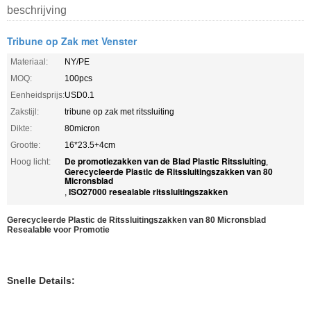
beschrijving
Tribune op Zak met Venster
Materiaal:
NY/PE
MOQ:
100pcs
Eenheidsprijs:
USD0.1
Zakstijl:
tribune op zak met ritssluiting
Dikte:
80micron
Grootte:
16*23.5+4cm
De promotiezakken van de Blad Plastic Ritssluiting
Hoog licht:
,
Gerecycleerde Plastic de Ritssluitingszakken van 80
Micronsblad
ISO27000 resealable ritssluitingszakken
,
Gerecycleerde Plastic de Ritssluitingszakken van 80 Micronsblad
Resealable voor Promotie
Snelle Details: