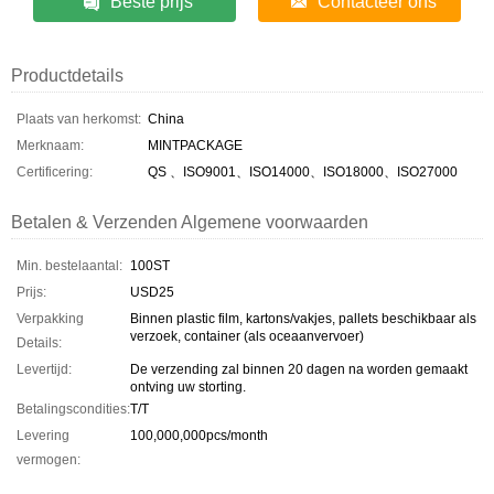
Beste prijs
Contacteer ons
Productdetails
Plaats van herkomst:
China
Merknaam:
MINTPACKAGE
Certificering:
QS 、ISO9001、ISO14000、ISO18000、ISO27000
Betalen & Verzenden Algemene voorwaarden
Min. bestelaantal:
100ST
Prijs:
USD25
Verpakking
Binnen plastic film, kartons/vakjes, pallets beschikbaar als
verzoek, container (als oceaanvervoer)
Details:
Levertijd:
De verzending zal binnen 20 dagen na worden gemaakt
ontving uw storting.
Betalingscondities:
T/T
Levering
100,000,000pcs/month
vermogen: