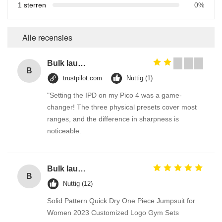
1 sterren
0%
Alle recensies
Bulk laundry detergent / washing detergent liquid for sale
B
trustpilot.com
Nuttig (1)
"Setting the IPD on my Pico 4 was a game-
changer! The three physical presets cover most
ranges, and the difference in sharpness is
noticeable.
Bulk laundry detergent / washing detergent liquid for sale
B
Nuttig (12)
Solid Pattern Quick Dry One Piece Jumpsuit for
Women 2023 Customized Logo Gym Sets