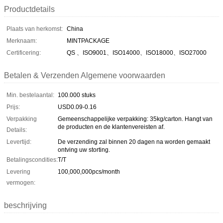
Productdetails
Plaats van herkomst:
China
Merknaam:
MINTPACKAGE
Certificering:
QS 、ISO9001、ISO14000、ISO18000、ISO27000
Betalen & Verzenden Algemene voorwaarden
Min. bestelaantal:
100.000 stuks
Prijs:
USD0.09-0.16
Verpakking
Gemeenschappelijke verpakking: 35kg/carton. Hangt van
de producten en de klantenvereisten af.
Details:
Levertijd:
De verzending zal binnen 20 dagen na worden gemaakt
ontving uw storting.
Betalingscondities:
T/T
Levering
100,000,000pcs/month
vermogen:
beschrijving