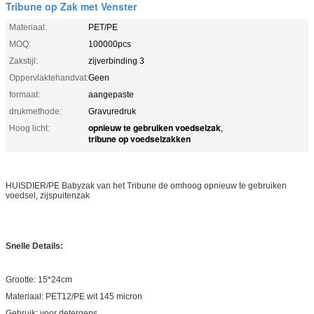
Tribune op Zak met Venster
Materiaal:
PET/PE
MOQ:
100000pcs
Zakstijl:
zijverbinding 3
Oppervlaktehandvat:
Geen
formaat:
aangepaste
drukmethode:
Gravuredruk
opnieuw te gebruiken voedselzak
Hoog licht:
,
tribune op voedselzakken
HUISDIER/PE Babyzak van het Tribune de omhoog opnieuw te gebruiken
voedsel, zijspuitenzak
Snelle Details:
Grootte: 15*24cm
Materiaal: PET12/PE wit 145 micron
Gebruik: voor detergens.