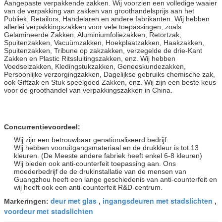
Aangepaste verpakkende zakken. Wij voorzien een volledige waaier
van de verpakking van zakken van groothandelsprijs aan het
Publiek, Retailors, Handelaren en andere fabrikanten. Wij hebben
allerlei verpakkingszakken voor vele toepassingen, zoals
Gelamineerde Zakken, Aluminiumfoliezakken, Retortzak,
Spuitenzakken, Vacuümzakken, Hoekplaatzakken, Haakzakken,
Spuitenzakken, Tribune op zakzakken, verzegelde de drie-Kant
Zakken en Plastic Ritssluitingszakken, enz. Wij hebben
Voedselzakken, Kledingstukzakken, Geneeskundezakken,
Persoonlijke verzorgingzakken, Dagelijkse gebruiks chemische zak,
ook Giftzak en Stuk speelgoed Zakken, enz. Wij zijn een beste keus
voor de groothandel van verpakkingszakken in China.
Concurrentievoordeel:
Wij zijn een betrouwbaar genationaliseerd bedrijf.
Wij hebben vooruitgangsmateriaal en de drukkleur is tot 13
kleuren. (De Meeste andere fabriek heeft enkel 6-8 kleuren)
Wij bieden ook anti-counterfeit toepassing aan. Ons
moederbedrijf de de drukinstallatie van de mensen van
Guangzhou heeft een lange geschiedenis van anti-counterfeit en
wij heeft ook een anti-counterfeit R&D-centrum.
deur met glas
ingangsdeuren met stadslichten
Markeringen:
,
,
voordeur met stadslichten