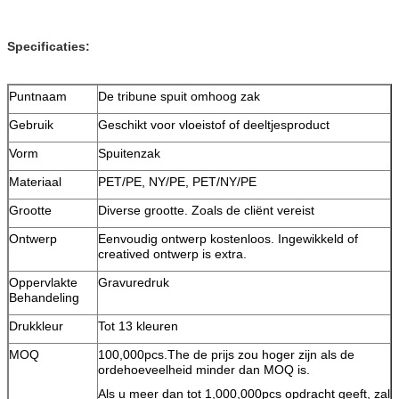
Specificaties:
Puntnaam
De tribune spuit omhoog zak
Gebruik
Geschikt voor vloeistof of deeltjesproduct
Vorm
Spuitenzak
Materiaal
PET/PE, NY/PE, PET/NY/PE
Grootte
Diverse grootte. Zoals de cliënt vereist
Ontwerp
Eenvoudig ontwerp kostenloos. Ingewikkeld of
creatived ontwerp is extra.
Oppervlakte
Gravuredruk
Behandeling
Drukkleur
Tot 13 kleuren
MOQ
100,000pcs.The de prijs zou hoger zijn als de
ordehoeveelheid minder dan MOQ is.
Als u meer dan tot 1,000,000pcs opdracht geeft, zal