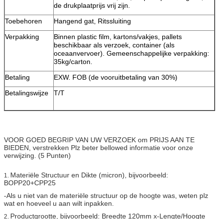
de drukplaatprijs vrij zijn.
Toebehoren
Hangend gat, Ritssluiting
Verpakking
Binnen plastic film, kartons/vakjes, pallets
beschikbaar als verzoek, container (als
oceaanvervoer). Gemeenschappelijke verpakking:
35kg/carton.
Betaling
EXW. FOB (de vooruitbetaling van 30%)
Betalingswijze
T/T
VOOR GOED BEGRIP VAN UW VERZOEK om PRIJS AAN TE
BIEDEN, verstrekken Plz beter bellowed informatie voor onze
verwijzing. (5 Punten)
Materiële Structuur en Dikte (micron), bijvoorbeeld:
1.
BOPP20+CPP25
-Als u niet van de materiële structuur op de hoogte was, weten plz
wat en hoeveel u aan wilt inpakken.
Productgrootte, bijvoorbeeld: Breedte 120mm x-Lengte/Hoogte
2.