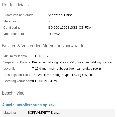
Productdetails
Plaats van herkomst:
Shenzhen, China
Merknaam:
JC
Certificering:
ISO 9001:2008 ,SGS, QS, FDA
Modelnummer:
Jc-FM02
Betalen & Verzenden Algemene voorwaarden
Min. bestelaantal:
10000PCS
Verpakking Details:
Binnenverpakking: Plastic Zak, buitenverpakking: Karton
Levertijd:
7-15 dagen (na het bevestigen van drukpatroon)
Betalingscondities:
T/T, Western Union, Paypal, L/C bij Gezicht.
Levering vermogen:
800000 PCS/Day
beschrijving
Aluminiumfolietribune op zak
Materiaal:
BOPP/VMPET/PE enz.