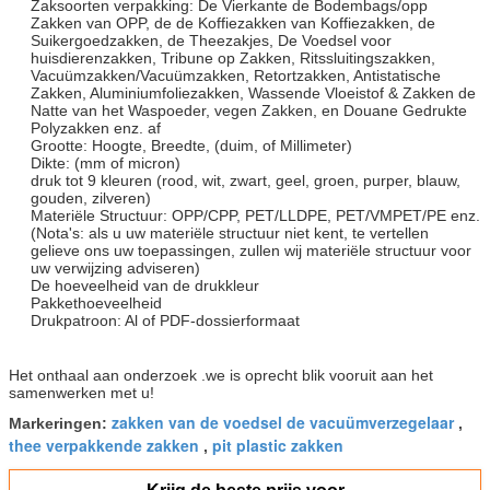
Zaksoorten verpakking: De Vierkante de Bodembags/opp
Zakken van OPP, de de Koffiezakken van Koffiezakken, de
Suikergoedzakken, de Theezakjes, De Voedsel voor
huisdierenzakken, Tribune op Zakken, Ritssluitingszakken,
Vacuümzakken/Vacuümzakken, Retortzakken, Antistatische
Zakken, Aluminiumfoliezakken, Wassende Vloeistof & Zakken de
Natte van het Waspoeder, vegen Zakken, en Douane Gedrukte
Polyzakken enz. af
Grootte: Hoogte, Breedte, (duim, of Millimeter)
Dikte: (mm of micron)
druk tot 9 kleuren (rood, wit, zwart, geel, groen, purper, blauw,
gouden, zilveren)
Materiële Structuur: OPP/CPP, PET/LLDPE, PET/VMPET/PE enz.
(Nota's: als u uw materiële structuur niet kent, te vertellen
gelieve ons uw toepassingen, zullen wij materiële structuur voor
uw verwijzing adviseren)
De hoeveelheid van de drukkleur
Pakkethoeveelheid
Drukpatroon: Al of PDF-dossierformaat
Het onthaal aan onderzoek .we is oprecht blik vooruit aan het
samenwerken met u!
zakken van de voedsel de vacuümverzegelaar
Markeringen:
,
thee verpakkende zakken
pit plastic zakken
,