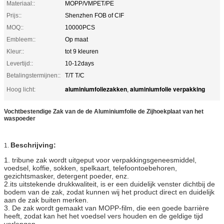
Materiaal::
MOPP/VMPET/PE
Prijs::
Shenzhen FOB of CIF
MOQ::
10000PCS
Embleem::
Op maat
Kleur::
tot 9 kleuren
Levertijd::
10-12days
Betalingstermijnen::
T/T T/C
aluminiumfoliezakken
aluminiumfolie verpakking
Hoog licht:
,
Vochtbestendige Zak van de de Aluminiumfolie de Zijhoekplaat van het
waspoeder
Beschrijving:
1.
1. tribune zak wordt uitgeput voor verpakkingsgeneesmiddel,
voedsel, koffie, sokken, spelkaart, telefoontoebehoren,
gezichtsmasker, detergent poeder, enz.
2.its uitstekende drukkwaliteit, is er een duidelijk venster dichtbij de
bodem van de zak, zodat kunnen wij het product direct en duidelijk
aan de zak buiten merken.
3. De zak wordt gemaakt van MOPP-film, die een goede barrière
heeft, zodat kan het het voedsel vers houden en de geldige tijd
verlengen.