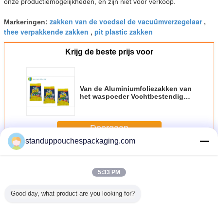
onze productiemogelijkheden, en zijn niet voor verkoop.
zakken van de voedsel de vacuümverzegelaar
Markeringen:
,
thee verpakkende zakken
pit plastic zakken
,
Krijg de beste prijs voor
Van de Aluminiumfoliezakken van
het waspoeder Vochtbestendige
de Gravuredruk
Doorgaan
standuppouchespackaging.com
Aluminiumfolietribune op zak
Meer
5:33 PM
Good day, what product are you looking for?
gepaste
HUISDIER/PE van
Douane Gedrukte
Gelamineerde de
De Hoek
on/Tribune
de
Aluminiumfoliezakken/Zakken,
Ritssluitingstribune
Rode Trib