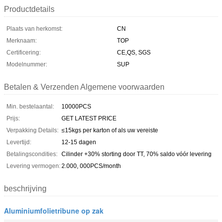
Productdetails
Plaats van herkomst:
CN
Merknaam:
TOP
Certificering:
CE,QS, SGS
Modelnummer:
SUP
Betalen & Verzenden Algemene voorwaarden
Min. bestelaantal:
10000PCS
Prijs:
GET LATEST PRICE
Verpakking Details:
≤15kgs per karton of als uw vereiste
Levertijd:
12-15 dagen
Betalingscondities:
Cilinder +30% storting door TT, 70% saldo vóór levering
Levering vermogen:
2.000, 000PCS/month
beschrijving
Aluminiumfolietribune op zak