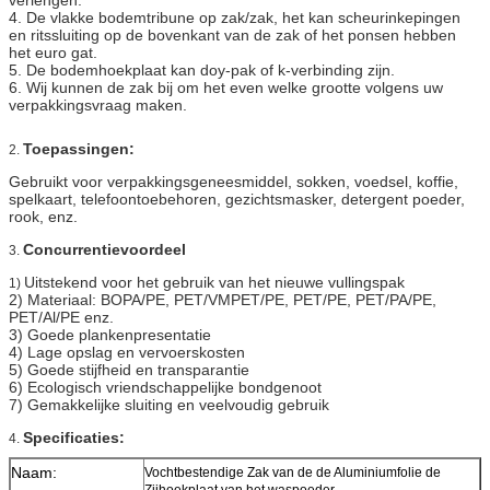
4. De vlakke bodemtribune op zak/zak, het kan scheurinkepingen
en ritssluiting op de bovenkant van de zak of het ponsen hebben
het euro gat.
5. De bodemhoekplaat kan doy-pak of k-verbinding zijn.
6. Wij kunnen de zak bij om het even welke grootte volgens uw
verpakkingsvraag maken.
Toepassingen:
2.
Gebruikt voor verpakkingsgeneesmiddel, sokken, voedsel, koffie,
spelkaart, telefoontoebehoren, gezichtsmasker, detergent poeder,
rook, enz.
Concurrentievoordeel
3.
Uitstekend voor het gebruik van het nieuwe vullingspak
1)
2) Materiaal: BOPA/PE, PET/VMPET/PE, PET/PE, PET/PA/PE,
PET/Al/PE enz.
3) Goede plankenpresentatie
4) Lage opslag en vervoerskosten
5) Goede stijfheid en transparantie
6) Ecologisch vriendschappelijke bondgenoot
7) Gemakkelijke sluiting en veelvoudig gebruik
Specificaties:
4.
Naam:
Vochtbestendige Zak van de de Aluminiumfolie de
Zijhoekplaat van het waspoeder