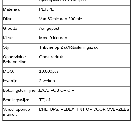
Materiaal:
PET/PE
Dikte:
Van 80mic aan 200mic
Grootte:
Aangepast.
Kleur:
Max. 9 kleuren
Stijl:
Tribune op Zak/Ritssluitingszak
Oppervlakte
Gravuredruk
Behandeling
MOQ:
10,000pcs
levertijd:
2 weken
Betalingstermijnen:
EXW, FOB OF CIF
Betalingswijze:
TT, of
Verschepende
DHL, UPS, FEDEX, TNT OF DOOR OVERZEES
manier: