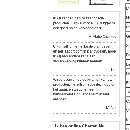
Sn
M
N
Ik wil zeggen dat uw zeer goede
producten. Dank u voor al uw suggestie,
Ma
ook goed na de verkoopdienst.
Gr
—— M. Abílio Cipriano
Sti
U kunt altijd me het beste plan geven,
en het laat groot mijn klant voelen, hoop
Be
ik wij een andere kans aan
samenwerking kunnen hebben.
Be
—— Tim
D
Wij vertrouwen op de kwaliteit van uw
E
producten. Het altijd het beste. Houd dit
het gaan, en wij zullen een
T
handelsrelatie op lange termijn met u
vestigen.
Ca
—— M. Nul
Ve
K
Ik ben online Chatten Nu
St