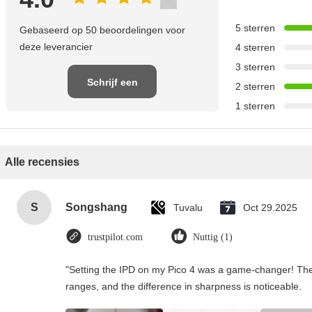
5 sterren
Gebaseerd op 50 beoordelingen voor
deze leverancier
4 sterren
3 sterren
Schrijf een
2 sterren
1 sterren
recensie
Alle recensies
S
Songshang
Tuvalu
Oct 29.2025
trustpilot.com
Nuttig (1)
"Setting the IPD on my Pico 4 was a game-changer! The
ranges, and the difference in sharpness is noticeable.