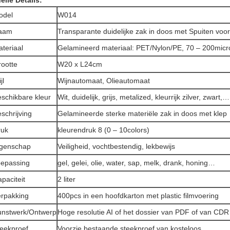
elle Details:
odel
W014
aam
Transparante duidelijke zak in doos met Spuiten voor
teriaal
Gelamineerd materiaal: PET/Nylon/PE, 70 – 200micr
ootte
W20 x L24cm
jl
Wijnautomaat, Olieautomaat
schikbare kleur
Wit, duidelijk, grijs, metalized, kleurrijk zilver, zwart,…
schrijving
Gelamineerde sterke materiële zak in doos met klep
ruk
kleurendruk 8 (0 – 10colors)
igenschap
Veiligheid, vochtbestendig, lekbewijs
oepassing
gel, gelei, olie, water, sap, melk, drank, honing…
paciteit
2 liter
rpakking
400pcs in een hoofdkarton met plastic filmvoering
unstwerk/Ontwerp
Hoge resolutie AI of het dossier van PDF of van CDR
eekproef
Voorzie bestaande steekproef van kosteloos