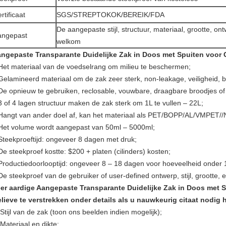
rtificaat
SGS/STREPTOKOK/BEREIK/FDA
De aangepaste stijl, structuur, materiaal, grootte, on
angepast
welkom
ngepaste Transparante Duidelijke Zak in Doos met Spuiten voor 
Het materiaal van de voedselrang om milieu te beschermen;
Gelamineerd materiaal om de zak zeer sterk, non-leakage, veiligheid, b
De opnieuw te gebruiken, reclosable, vouwbare, draagbare broodjes of 
3 of 4 lagen structuur maken de zak sterk om 1L te vullen – 22L;
Hangt van ander doel af, kan het materiaal als PET/BOPP/AL/VMPET//
Het volume wordt aangepast van 50ml – 5000ml;
Steekproeftijd: ongeveer 8 dagen met druk;
De steekproef kostte: $200 + platen (cilinders) kosten;
Productiedoorlooptijd: ongeveer 8 – 18 dagen voor hoeveelheid onder 
De steekproef van de gebruiker of user-defined ontwerp, stijl, grootte,
er aardige Aangepaste Transparante Duidelijke Zak in Doos met S
lieve te verstrekken onder details als u nauwkeurig citaat nodig 
 Stijl van de zak (toon ons beelden indien mogelijk);
 Materiaal en dikte;