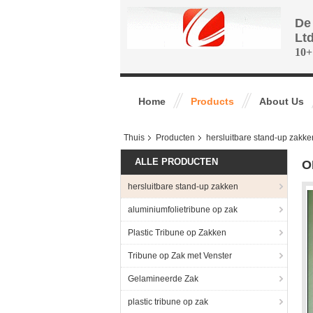
De
Lt
10+
Home
Products
About Us
Thuis
Producten
hersluitbare stand-up zakke
ALLE PRODUCTEN
O
hersluitbare stand-up zakken
aluminiumfolietribune op zak
Plastic Tribune op Zakken
Tribune op Zak met Venster
Gelamineerde Zak
plastic tribune op zak