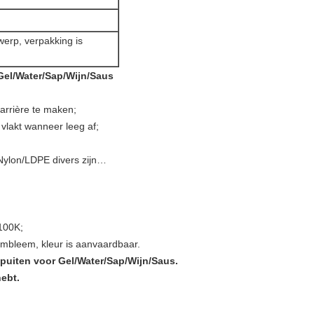
twerp, verpakking is
Gel/Water/Sap/Wijn/Saus
arrière te maken;
vlakt wanneer leeg af;
Nylon/LDPE divers zijn…
100K;
 embleem, kleur is aanvaardbaar.
puiten voor Gel/Water/Sap/Wijn/Saus.
hebt.