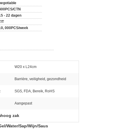
negotiable
400PCS/CTN
15 - 22 dagen
T/T
10, 000PCS/week
W20 x L24cm
Barrière, veiligheid, gezondheid
:
SGS, FDA, Bereik, RoHS
Aangepast
mhoog zak
Gel/Water/Sap/Wijn/Saus