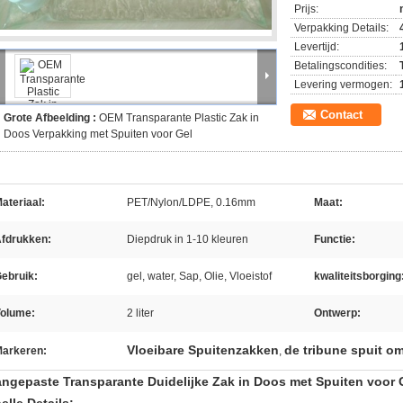
Prijs:
Verpakking Details:
Levertijd:
Betalingscondities:
Levering vermogen:
Contact
Grote Afbeelding :
OEM Transparante Plastic Zak in
Doos Verpakking met Spuiten voor Gel
ateriaal:
PET/Nylon/LDPE, 0.16mm
Maat:
fdrukken:
Diepdruk in 1-10 kleuren
Functie:
ebruik:
gel, water, Sap, Olie, Vloeistof
kwaliteitsborging
olume:
2 liter
Ontwerp:
Vloeibare Spuitenzakken
de tribune spuit o
arkeren:
,
ngepaste Transparante Duidelijke Zak in Doos met Spuiten voor 