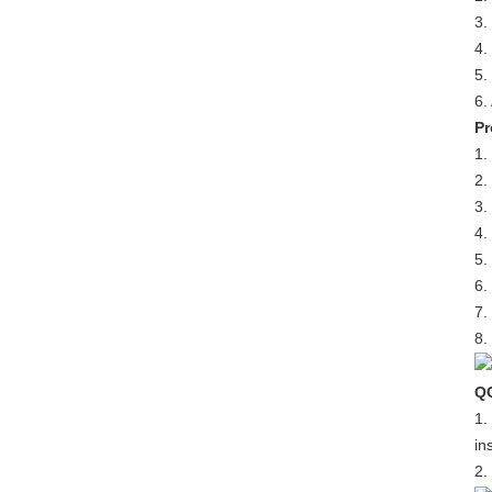
3.
4.
5.
6.
Pr
1.
2.
3.
4.
5.
6.
7.
8.
Q
1.
in
2.