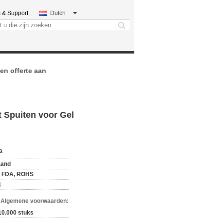
 & Support:
Dutch
search
en offerte aan
 Spuiten voor Gel
a
Land
 FDA, ROHS
1
n Algemene voorwaarden:
10.000 stuks