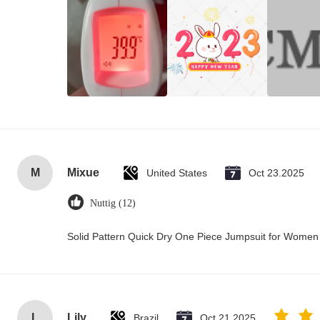
M
Mixue
United States
Oct 23.2025
Nuttig (12)
Solid Pattern Quick Dry One Piece Jumpsuit for Wome
L
Lily
Brazil
Oct 21.2025