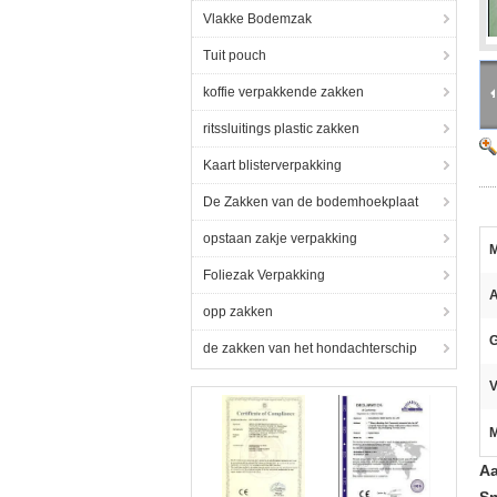
Vlakke Bodemzak
Tuit pouch
koffie verpakkende zakken
ritssluitings plastic zakken
Kaart blisterverpakking
De Zakken van de bodemhoekplaat
opstaan zakje verpakking
M
Foliezak Verpakking
A
opp zakken
G
de zakken van het hondachterschip
V
M
Aa