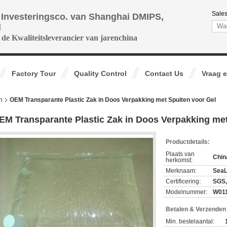
Sales
 Investeringsco. van Shanghai DMIPS,
d
 de Kwaliteitsleverancier van jarenchina
Factory Tour
Quality Control
Contact Us
Vraag e
n
OEM Transparante Plastic Zak in Doos Verpakking met Spuiten voor Gel
EM Transparante Plastic Zak in Doos Verpakking met
Productdetails:
Plaats van
Chin
herkomst:
Merknaam:
Sea
Certificering:
SGS,
Modelnummer:
W01
Betalen & Verzende
Min. bestelaantal: