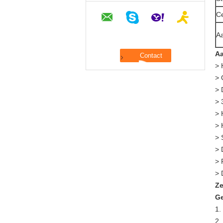
Ce
A
Aa
> 
> 
> 
> 
> 
> 
> 
> 
> 
> 
Ze
Ge
1.
2.