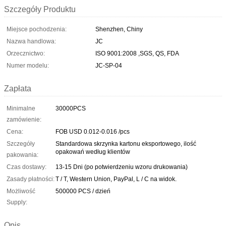
Szczegóły Produktu
Miejsce pochodzenia:
Shenzhen, Chiny
Nazwa handlowa:
JC
Orzecznictwo:
ISO 9001:2008 ,SGS, QS, FDA
Numer modelu:
JC-SP-04
Zapłata
Minimalne
30000PCS
zamówienie:
Cena:
FOB USD 0.012-0.016 /pcs
Szczegóły
Standardowa skrzynka kartonu eksportowego, ilość
opakowań według klientów
pakowania:
Czas dostawy:
13-15 Dni (po potwierdzeniu wzoru drukowania)
Zasady płatności:
T / T, Western Union, PayPal, L / C na widok.
Możliwość
500000 PCS / dzień
Supply:
Opis