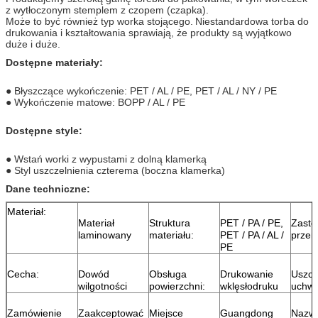
z wytłoczonym stemplem z czopem (czapka).
Może to być również typ worka stojącego.
Niestandardowa torba do
drukowania i kształtowania sprawiają, że produkty są wyjątkowo
duże i duże.
Dostępne materiały:
● Błyszczące wykończenie: PET / AL / PE, PET / AL / NY / PE
● Wykończenie matowe: BOPP / AL / PE
Dostępne style:
● Wstań worki z wypustami z dolną klamerką
● Styl uszczelnienia czterema (boczna klamerka)
Dane techniczne:
Materiał:
Materiał
Struktura
PET / PA / PE,
Zasto
laminowany
materiału:
PET / PA / AL /
przem
PE
Cecha:
Dowód
Obsługa
Drukowanie
Uszcze
wilgotności
powierzchni:
wklęsłodruku
uchwy
Zamówienie
Zaakceptować
Miejsce
Guangdong
Nazw