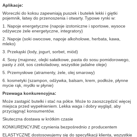
Aplikacje:
Woreczki do koksu zapewniają puszek i butelek lekki i giętki
pojemnik, łatwy do przenoszenia i otwarty.
Typowe rynki w:
1. Napoje energetyczne (napoje izotoniczne i sportowe, wysoce
odżywcze żele energetyczne, integratory)
2. Napoje (soki owocowe, napoje alkoholowe, herbata, kawa,
mleko)
3. Przekąski (lody, jogurt, sorbet, miód)
4. Sosy (majonez, olejki sałatkowe, pasta do sosu pomidorowego,
pasty z ziół, sos czekoladowy, wszystkie jadalne oleje)
5. Przemysłowe (atramenty, żele, olej smarowy)
6. kosmetyki (szampon, odżywka, balsam, krem, podłoże, płynne
mycie rąk, mydło w płynie)
Przewaga konkurencyjna:
Może zastąpić butelki i stać na półce.
Może to zaoszczędzić więcej
miejsca przed wypełnieniem.
Lekka waga i dobry wygląd, aby
przyciągnąć konsumentów.
Skuteczna dostawa w krótkim czasie
KONKURENCYJNE czynienia bezpośrednio z producentem
ELASTYCZNE dostosowujemy się do specyfikacji klienta, wszystkie