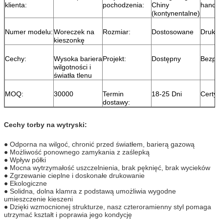
klienta:
pochodzenia:
Chiny
handl
(kontynentalne)
Numer modelu:
Woreczek na
Rozmiar:
Dostosowane
Druk:
kieszonkę
Cechy:
Wysoka bariera
Projekt:
Dostępny
Bezpi
wilgotności i
światła tlenu
MOQ:
30000
Termin
18-25 Dni
Certyf
dostawy:
Cechy torby na wytryski:
● Odporna na wilgoć, chronić przed światłem, barierą gazową
● Możliwość ponownego zamykania z zaślepką
● Wpływ półki
● Mocna wytrzymałość uszczelnienia, brak pęknięć, brak wycieków
● Zgrzewanie cieplne i doskonałe drukowanie
● Ekologiczne
● Solidna, dolna klamra z podstawą umożliwia wygodne
umieszczenie kieszeni
● Dzięki wzmocnionej strukturze, nasz czteroramienny styl pomaga
utrzymać kształt i poprawia jego kondycję