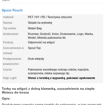
Spout Pouch
materiał:
PET / NY / PE / Tworzywa sztuczne
Nazwa:
Stojaki na wylewkę
Typ worka:
Wstań Bag
dostosować:
Rozmiar, Grubość, Kolor, Drukowanie, Logo, Marka,
Model, Metoda pakowania itd.
Funkcja:
Odporność na wilgoć
Uszczelnienie &
Spout Top
uchwyt:
Postępowanie
Druk wklęsły
powierzchni:
Użycie:
Pakowanie wszelkiego rodzaju soków, napojów,
szamponów, mleka sojowego itp.
Wstać z torebką z wypustką
pakować opakowanie
High Light:
,
Torby na wilgoć z dolną klamerką, uszczelnienie na ciepło
Wstecz do kosza
Opis:
Produkujemy szeroką gamę torebki do pakowania, w tym woreczek