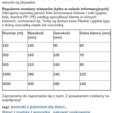
warunki są zbywalne.
Regularne rozmiary statywów (tylko w celach informacyjnych)
Oferujemy wysokiej jakości folie laminowane foliowe / rolki (papier,
folia, tkanina PP i PE) według specyfikacji klienta w różnych
kolorach, rozmiarach itp. Torby są dostarczane Płaskie i giętkie typy
z dolną uszczelką ciepła lub uszczelką.
Rozmiar (ml)
Wysokość
Szerokość
Dolna klamra (mm)
(mm)
(mm)
150
140
90
60
250
165
105
70
500
210
160
90
1000
280
240
120
3000
300
280
140
Zapraszamy do zapoznania się z nami. Z poważaniem czekamy na
współpracę!
woreczki z jedzeniem dla dzieci
tagi:
,
Wstać z torebką z wypustką
pakować opakowanie
,