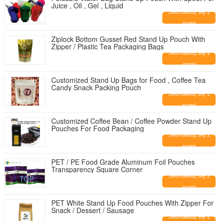
Juice , Oil , Gel , Liquid
Skontaktuj się z
nami
Ziplock Bottom Gusset Red Stand Up Pouch With
Zipper / Plastic Tea Packaging Bags
Skontaktuj się z
nami
Customized Stand Up Bags for Food , Coffee Tea
Candy Snack Packing Pouch
Skontaktuj się z
nami
Customized Coffee Bean / Coffee Powder Stand Up
Pouches For Food Packaging
Skontaktuj się z
nami
PET / PE Food Grade Aluminum Foil Pouches
Transparency Square Corner
Skontaktuj się z
nami
PET White Stand Up Food Pouches With Zipper For
Snack / Dessert / Sausage
Skontaktuj się z