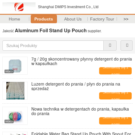
Shanghai DMIPS Investment Co., Ltd
Home
Products
About Us
Factory Tour
>>
Aluminum Foil Stand Up Pouch
Jakość
supplier.
7g / 20g skoncentrowany płynny detergent do prania
w kapsułkach
Skontaktuj się z
nami
Luzem detergent do prania / płyn do prania na
sprzedaż
Skontaktuj się z
nami
Nowa technika w detergentach do prania, kapsułka
do prania
Skontaktuj się z
nami
Foldable Water Bag Stand Up Pouch With Spout For