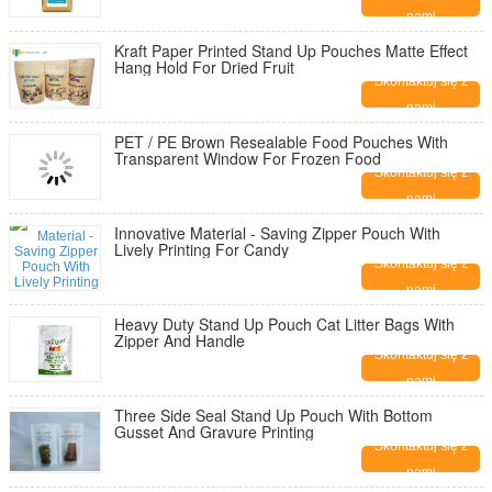
nami
Kraft Paper Printed Stand Up Pouches Matte Effect
Hang Hold For Dried Fruit
Skontaktuj się z
nami
PET / PE Brown Resealable Food Pouches With
Transparent Window For Frozen Food
Skontaktuj się z
nami
Innovative Material - Saving Zipper Pouch With
Lively Printing For Candy
Skontaktuj się z
nami
Heavy Duty Stand Up Pouch Cat Litter Bags With
Zipper And Handle
Skontaktuj się z
nami
Three Side Seal Stand Up Pouch With Bottom
Gusset And Gravure Printing
Skontaktuj się z
nami