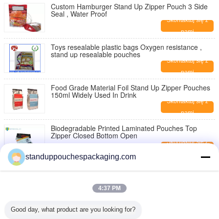
Custom Hamburger Stand Up Zipper Pouch 3 Side
Seal , Water Proof
Skontaktuj się z
nami
Toys resealable plastic bags Oxygen resistance ,
stand up resealable pouches
Skontaktuj się z
nami
Food Grade Material Foil Stand Up Zipper Pouches
150ml Widely Used In Drink
Skontaktuj się z
nami
Biodegradable Printed Laminated Pouches Top
Zipper Closed Bottom Open
Skontaktuj się z
nami
standuppouchespackaging.com
Green Printed Moisture Proof Stand Up Packaging
Pouch For Underwear
Skontaktuj się z
4:37 PM
nami
Snack Food Plastic Food Laminated Zipper Pouch
Good day, what product are you looking for?
For Beef Jerky Snacks