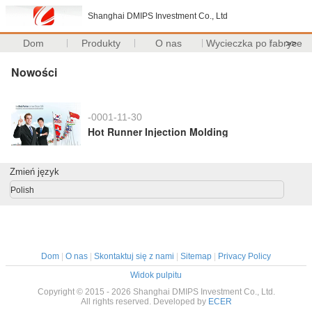
Shanghai DMIPS Investment Co., Ltd
Dom
Produkty
O nas
Wycieczka po fabryce
>>
Nowości
-0001-11-30
Hot Runner Injection Molding
Zmień język
Polish
Dom
|
O nas
|
Skontaktuj się z nami
|
Sitemap
|
Privacy Policy
Widok pulpitu
Copyright © 2015 - 2026 Shanghai DMIPS Investment Co., Ltd.
All rights reserved. Developed by
ECER