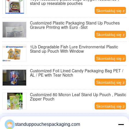
stand up resealable pouches
Skontaktuj się z
nami
Customized Plastic Packaging Stand Up Pouches
Gravure Printing with Euro -Slot
Skontaktuj się z
nami
1Lb Degradable Fish Lure Environmental Plastic
Stand up Pouch With Window
Skontaktuj się z
nami
Customized Foil Lined Candy Packaging Bag PET /
AL / PE with Tear Notch
Skontaktuj się z
nami
Customized 80 Micron Leaf Stand Up Pouch , Plastic
Zipper Pouch
Skontaktuj się z
nami
Brown / Red 9" 10" Tablet Leather Pouch Samsung
Galaxy Tab 3 Case ISO9001-2008
standuppouchespackaging.com