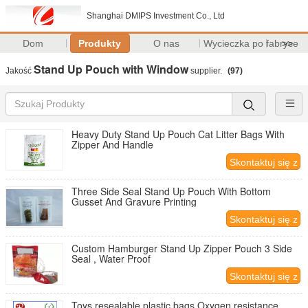
Shanghai DMIPS Investment Co., Ltd
Dom
Produkty
O nas
Wycieczka po fabryce
>>
Stand Up Pouch with Window
Jakość
supplier.
(97)
Heavy Duty Stand Up Pouch Cat Litter Bags With
Zipper And Handle
Skontaktuj się z
nami
Three Side Seal Stand Up Pouch With Bottom
Gusset And Gravure Printing
Skontaktuj się z
nami
Custom Hamburger Stand Up Zipper Pouch 3 Side
Seal , Water Proof
Skontaktuj się z
nami
Toys resealable plastic bags Oxygen resistance ,