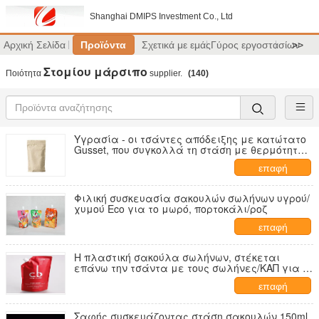
Shanghai DMIPS Investment Co., Ltd
Αρχική Σελίδα
Προϊόντα
Σχετικά με εμάς
Γύρος εργοστασίων
>>
Στομίου μάρσιπο
Ποιότητα
supplier.
(140)
Υγρασία - οι τσάντες απόδειξης με κατώτατο
Gusset, που συγκολλά τη στάση με θερμότητα
ρίχνουν επάνω τη σακούλα
επαφή
Φιλική συσκευασία σακουλών σωλήνων υγρού/
χυμού Eco για το μωρό, πορτοκάλι/ροζ
επαφή
Η πλαστική σακούλα σωλήνων, στέκεται
επάνω την τσάντα με τους σωλήνες/ΚΑΠ για το
σαμπουάν συσκευασίας
επαφή
Σαφής συσκευάζοντας στάση σακουλών 150ml