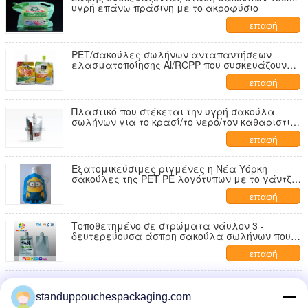
υγρή επάνω πράσινη με το ακροφύσιο
επαφή
PET/σακούλες σωλήνων ανταπαντήσεων
ελασματοποίησης Al/RCPP που συσκευάζουν
την τσάντα με Thermostability
επαφή
Πλαστικό που στέκεται την υγρή σακούλα
σωλήνων για το κρασί/το νερό/τον καθαριστικό
χυμό φρούτων
επαφή
Εξατομικεύσιμες ριγμένες η Νέα Υόρκη
σακούλες της PET PE λογότυπων με το γάντζο
carabiner
επαφή
Τοποθετημένο σε στρώματα νάυλον 3 -
δευτερεύουσα άσπρη σακούλα σωλήνων που
συσκευάζει το αυτοματοποιημένο τυπωμένο
επαφή
λογότυπο
Ειδικοί χυμός/ποτό τύπων που συσκευάζει τις
δευτερεύουσες Gusset σακούλες με το
standuppouchespackaging.com
δαχτυλίδι μετάλλων