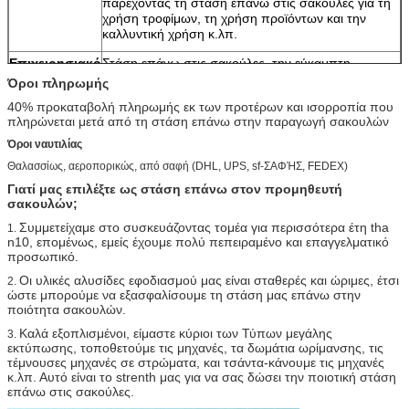
παρέχοντας τη στάση επάνω στις σακούλες για τη
χρήση τροφίμων, τη χρήση προϊόντων και την
καλλυντική χρήση κ.λπ.
Επιχειρησιακό
Στάση επάνω στις σακούλες, την εύκαμπτη
πεδίο
συσκευασία, τη συσκευασία τροφίμων, τη στάση
Όροι πληρωμής
επάνω στη σακούλα, τη σακούλα σωλήνων, τη
40% προκαταβολή πληρωμής εκ των προτέρων και ισορροπία που
lidding ταινία, την τσάντα φύλλων αλουμινίου
πληρώνεται μετά από τη στάση επάνω στην παραγωγή σακουλών
αργιλίου, κ.λπ.
Όροι ναυτιλίας
Ανεφοδιασμός
Τσάντες καφέ, τσάντες τσαγιού, συσκευάζοντας
Θαλασσίως, αεροπορικώς, από σαφή (DHL, UPS, sf-ΣΑΦΉΣ, FEDEX)
τσάντες ενδυμασίας, συσκευάζοντας σακούλες
καραμελών, και καθαριστική σακούλα κ.λπ.
Γιατί μας επιλέξτε ως στάση επάνω στον προμηθευτή
σακουλών;
Επίπεδες τσάντες συσκευασίας τροφίμων ύφους
πλαστικές, δευτερεύοντα gussets που συσκευάζουν
Συμμετείχαμε στο συσκευάζοντας τομέα για περισσότερα έτη tha
1.
τις τσάντες, κατώτατο gusset σακούλες τροφίμων,
n10, επομένως, εμείς έχουμε πολύ πεπειραμένο και επαγγελματικό
προσωπικό.
στάση επάνω στη σακούλα/doy πακέτο, τσάντες
BOPP, ταινία καπακιών
Οι υλικές αλυσίδες εφοδιασμού μας είναι σταθερές και ώριμες, έτσι
2.
ώστε μπορούμε να εξασφαλίσουμε τη στάση μας επάνω στην
Πληρωμή
ποιότητα σακουλών.
Λ/Γ, Τ/Τ, Western Union
Καλά εξοπλισμένοι, είμαστε κύριοι των Τύπων μεγάλης
3.
εκτύπωσης, τοποθετούμε τις μηχανές, τα δωμάτια ωρίμανσης, τις
τέμνουσες μηχανές σε στρώματα, και τσάντα-κάνουμε τις μηχανές
κ.λπ. Αυτό είναι το strenth μας για να σας δώσει την ποιοτική στάση
επάνω στις σακούλες.