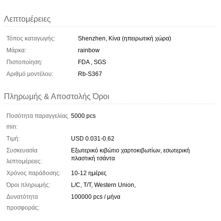
Λεπτομέρειες
Τόπος καταγωγής:
Shenzhen, Κίνα (ηπειρωτική χώρα)
Μάρκα:
rainbow
Πιστοποίηση:
FDA , SGS
Αριθμό μοντέλου:
Rb-S367
Πληρωμής & Αποστολής Όροι
Ποσότητα παραγγελίας
5000 pcs
min:
Τιμή:
USD 0.031-0.62
Συσκευασία
Εξωτερικό κιβώτιο χαρτοκιβωτίων, εσωτερική
πλαστική τσάντα
λεπτομέρειες:
Χρόνος παράδοσης:
10-12 ημέρες
Όροι πληρωμής:
L/C, T/T, Western Union,
Δυνατότητα
100000 pcs / μήνα
προσφοράς: