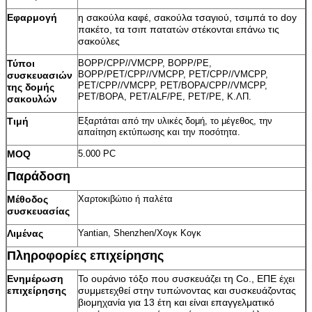
Εφαρμογή
η σακούλα καφέ, σακούλα τσαγιού, τσιμπά το doy
πακέτο, τα τσιπ πατατών στέκονται επάνω τις
σακούλες
Τύποι
BOPP/CPP//VMCPP, BOPP/PE,
BOPP/PET/CPP//VMCPP, PET/CPP//VMCPP,
συσκευασιών
PET/CPP//VMCPP, PET/BOPA/CPP//VMCPP,
της δομής
PET/BOPA, PET/ALF/PE, PET/PE, Κ.ΛΠ.
σακουλών
Τιμή
Εξαρτάται από την υλικές δομή, το μέγεθος, την
απαίτηση εκτύπωσης και την ποσότητα.
MOQ
5.000 PC
Παράδοση
Μέθοδος
Χαρτοκιβώτιο ή παλέτα
συσκευασίας
Λιμένας
Yantian, Shenzhen/Χογκ Κογκ
Πληροφορίες επιχείρησης
Ενημέρωση
Το ουράνιο τόξο που συσκευάζει τη Co., ΕΠΕ έχει
επιχείρησης
συμμετεχθεί στην τυπώνοντας και συσκευάζοντας
βιομηχανία για 13 έτη και είναι επαγγελματικό