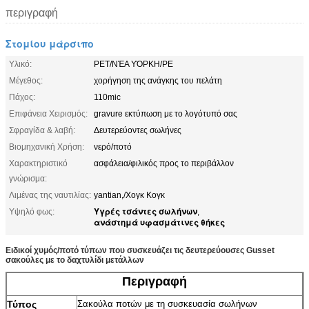
περιγραφή
Στομίου μάρσιπο
Υλικό:
PET/ΝΈΑ ΥΌΡΚΗ/PE
Μέγεθος:
χορήγηση της ανάγκης του πελάτη
Πάχος:
110mic
Επιφάνεια Χειρισμός:
gravure εκτύπωση με το λογότυπό σας
Σφραγίδα & λαβή:
Δευτερεύοντες σωλήνες
Βιομηχανική Χρήση:
νερό/ποτό
Χαρακτηριστικό
ασφάλεια/φιλικός προς το περιβάλλον
γνώρισμα:
Λιμένας της ναυτιλίας:
yantian,/Χογκ Κογκ
Υγρές τσάντες σωλήνων
Υψηλό φως:
,
ανάστημά υφασμάτινες θήκες
Ειδικοί χυμός/ποτό τύπων που συσκευάζει τις δευτερεύουσες Gusset
σακούλες με το δαχτυλίδι μετάλλων
Περιγραφή
Τύπος
Σακούλα ποτών με τη συσκευασία σωλήνων