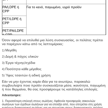
PA/LDPE ή
Για το κενό, παγωμένο, υγρό προϊόν
CPP
PET/LDPE ή
CPP
PET/PA/LDPE
ή CPP
Όσον αφορά να επιλυθεί μια λύση συσκευασίας, οι πελάτες πρέπει
PA/RCPP
Για τα υψηλής θερμοκρασίας ικανά ή boilable
να παρέχουν κάτω από τις λεπτομέρειες:
τρόφιμα ατμού
Μεγέθη
1)
Δομή & πάχος υλικών
2)
Έργα τέχνης/σχέδια
3)
Ποσότητα κάθε μέγεθος
4)
Ύφος τσαντών ή ειδική χρήση
5)
Εάν να μην έχοντας καμία ιδέα για τα ανωτέρω, παρακαλώ
συμβουλεψτε ποιο προϊόν συσκευάζεται μέσα, ικανότητα, παγωμένη
ή που θερμαίνει, θα σας προσφέρουμε τις κατάλληλες επιλογές.
Advantanges:
1. Περισσότερη επιλογή στους σωλήνες: Αφθονία προσφοράς σακουλών
σωλήνων των σχεδίων σωλήνων για να επιλέξει από, που επιτρέπει στη χρήση
εμπόρων διαφορετικοί σωλήνες για να στοχεύσει στους διαφορετικούς πελάτες.