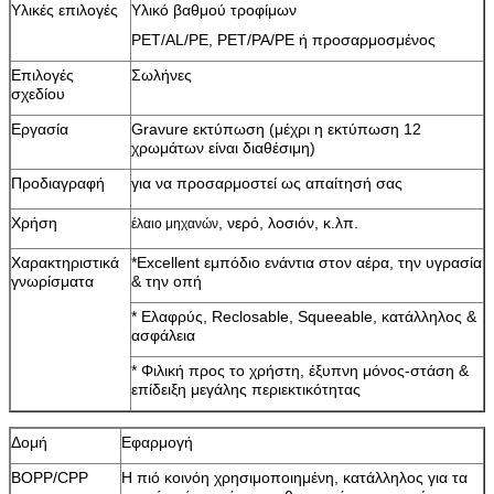
Υλικές επιλογές
Υλικό βαθμού τροφίμων
PET/AL/PE, PET/PA/PE ή προσαρμοσμένος
Επιλογές
Σωλήνες
σχεδίου
Εργασία
Gravure εκτύπωση (μέχρι η εκτύπωση 12
χρωμάτων είναι διαθέσιμη)
Προδιαγραφή
για να προσαρμοστεί ως απαίτησή σας
Χρήση
, νερό, λοσιόν, κ.λπ.
έλαιο μηχανών
Χαρακτηριστικά
*Excellent εμπόδιο ενάντια στον αέρα, την υγρασία
γνωρίσματα
& την οπή
* Ελαφρύς, Reclosable, Squeeable, κατάλληλος &
ασφάλεια
* Φιλική προς το χρήστη, έξυπνη μόνος-στάση &
επίδειξη μεγάλης περιεκτικότητας
Δομή
Εφαρμογή
BOPP/CPP
Η πιό κοινόη χρησιμοποιημένη, κατάλληλος για τα