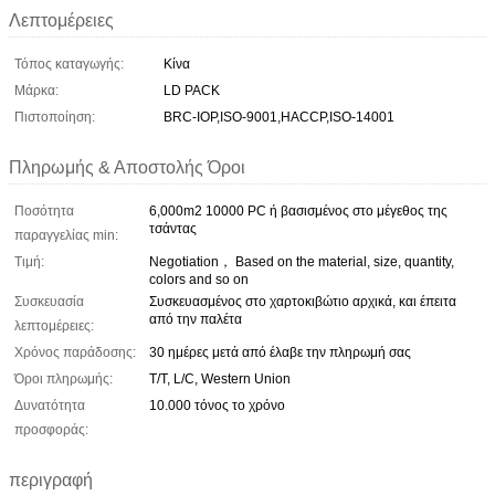
Λεπτομέρειες
Τόπος καταγωγής:
Κίνα
Μάρκα:
LD PACK
Πιστοποίηση:
BRC-IOP,ISO-9001,HACCP,ISO-14001
Πληρωμής & Αποστολής Όροι
Ποσότητα
6,000m2 10000 PC ή βασισμένος στο μέγεθος της
τσάντας
παραγγελίας min:
Τιμή:
Negotiation， Based on the material, size, quantity,
colors and so on
Συσκευασία
Συσκευασμένος στο χαρτοκιβώτιο αρχικά, και έπειτα
από την παλέτα
λεπτομέρειες:
Χρόνος παράδοσης:
30 ημέρες μετά από έλαβε την πληρωμή σας
Όροι πληρωμής:
T/T, L/C, Western Union
Δυνατότητα
10.000 τόνος το χρόνο
προσφοράς:
περιγραφή