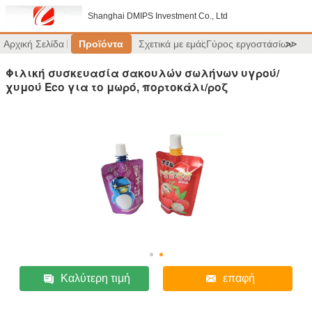
Shanghai DMIPS Investment Co., Ltd
Αρχική Σελίδα
Προϊόντα
Σχετικά με εμάς
Γύρος εργοστασίων
>>
Φιλική συσκευασία σακουλών σωλήνων υγρού/
χυμού Eco για το μωρό, πορτοκάλι/ροζ
Καλύτερη τιμή
επαφή