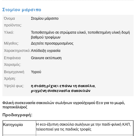
Στομίου μάρσιπο
Όνομα
Στομίου μάρσιπο
προϊόντος:
Υλικό:
Τοποθετημένο σε στρώματα υλικό, τοποθετημένη υλική δομή
βαθμού τροφίμων
Μέγεθος:
Δεχτείτε προσαρμοσμένος
Χαρακτηριστικό:
Απόδειξη υγρασία
Επιφάνεια
Gravure εκτύπωση
Χειρισμός:
Βιομηχανική
Υγρού
Χρήση:
η στάση ρίχνει επάνω τη σακούλα
Υψηλό φως:
,
ριγμένη συσκευασία σακουλών
Φιλική συσκευασία σακουλών σωλήνων υγρού/χυμού Eco για το μωρό,
πορτοκάλι/ροζ
Προδιαγραφή:
Κατηγορία
Η eco-έξυπνη σακούλα σωλήνων με την παιδί-φιλική ΚΑΠ,
τελειοποιεί για τις παιδικές τροφές