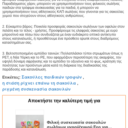
Παραδείγματος χάριν, μπορούν να χρησιμοποιήσουν τους φιλικούς σωλήνες
παιδιών στα τρόφιμα συσκευασίας για τα παιδιά, ή μπορούν να
χρησιμοποιήσουν τους αθλητικούς ΚΑΠ σωλήνες που γίνονται για τις σακούλες
χυμού που στοχεύουν στους αθλητικούς ανθρώπους.
2. Εύκαμπτο βάρος: Ποικιλία προσφοράς σακουλών σωλήνων των οφελών στον
πελάτη και το τέλος - χρήστες. Προσφέρουμε τις ελαφριές σακούλες με ευρύ
μπροστινό και πίσω που συνδυάζεται με έναν ευδιάκριτο οπτικό αντίκτυπο
στους καταναλωτές, ή προσθέτουμε ένα πρόσθετο spunk στους διαδρόμους
καταστημάτων σας.
3. Βελτιστοποιημένο εμπόδιο ταινιών: Πολλαπλάσιοι τύποι στρωμάτων όπως η
PET, η Νέα Υόρκη και το PE, που εφαρμόζουν περισσότερη της ακαμψίας, την
υψηλή δύναμη σφράγισης και το εμπόδιο το οξυγόνο και το φως, κράτηση της
ποιότητας των προϊόντων μέσα κατά τη διάρκεια της διαδικασίας της
παράδοσης και κατανάλωση.
Σακούλες παιδικών τροφών
Ετικέττες:
,
η στάση ρίχνει επάνω τη σακούλα
,
ριγμένη συσκευασία σακουλών
Αποκτήστε την καλύτερη τιμή για
Φιλική συσκευασία σακουλών
σωλήνων υγρού/χυμού Eco για