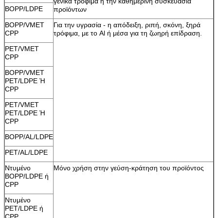
γενικά τρόφιμα ή την καθημερινή συσκευασία
BOPP/LDPE
προϊόντων
BOPP/VMET
Για την υγρασία - η απόδειξη, ριπή, σκόνη, ξηρά
CPP
τρόφιμα, με το Al ή μέσα για τη ζωηρή επίδραση.
PET/VMET
CPP
BOPP/VMET
PET/LDPE Ή
CPP
PET/VMET
PET/LDPE Ή
CPP
BOPP/AL/LDPE
PET/AL/LDPE
Ντυμένο
Μόνο χρήση στην γεύση-κράτηση του προϊόντος
BOPP/LDPE ή
CPP
Ντυμένο
PET/LDPE ή
CPP