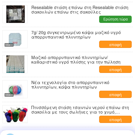
Resealable στάση επάνω στη Resealable στάση
σακουλών επάνω στις σακούλες
Ερώτηση τώρα
7g/ 20g συγκεντρωμένο κάψα μαζικό υγρό
απορρυπαντικό πλυντηρίων
επαφή
Μαζικό απορρυπαντικό πλυντηρίων/
καθαριστικό υγρό πλύσης για την πώληση
επαφή
Νέα τεχνολογία στο απορρυπαντικό
πλυντηρίων, κάψα πλυντηρίων
επαφή
Πτυσσόμενη στάση τσαντών νερού επάνω στη
σακούλα με τους σωλήνες για το χυμό,
πετρέλαιο, πήκτωμα, υγρό
επαφή
Ζωηρόχρωμη τυπωμένη στάση επάνω στη