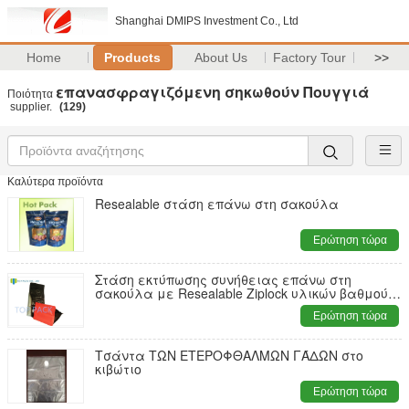
Shanghai DMIPS Investment Co., Ltd
Home
Products
About Us
Factory Tour
>>
επανασφραγιζόμενη σηκωθούν Πουγγιά
Ποιότητα
supplier.
(129)
Καλύτερα προϊόντα
Resealable στάση επάνω στη σακούλα
Ερώτηση τώρα
Στάση εκτύπωσης συνήθειας επάνω στη
σακούλα με Resealable Ziplock υλικών βαθμού
τροφίμων φερμουάρ
Ερώτηση τώρα
Τσάντα ΤΩΝ ΕΤΕΡΟΦΘΑΛΜΩΝ ΓΆΔΩΝ στο
κιβώτιο
Ερώτηση τώρα