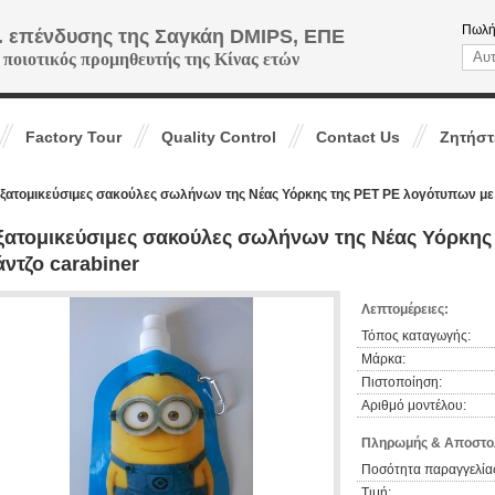
Πωλή
. επένδυσης της Σαγκάη DMIPS, ΕΠΕ
 ποιοτικός προμηθευτής της Κίνας ετών
Factory Tour
Quality Control
Contact Us
Ζητήστ
ξατομικεύσιμες σακούλες σωλήνων της Νέας Υόρκης της PET PE λογότυπων με 
ξατομικεύσιμες σακούλες σωλήνων της Νέας Υόρκης
άντζο carabiner
Λεπτομέρειες:
Τόπος καταγωγής:
Μάρκα:
Πιστοποίηση:
Αριθμό μοντέλου:
Πληρωμής & Αποστολ
Ποσότητα παραγγελίας
Τιμή: