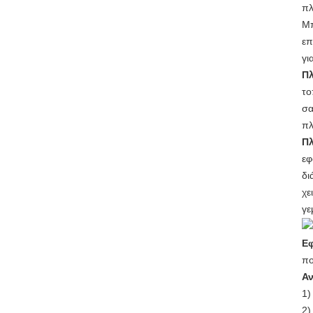
πλ
Μπ
επ
γι
Π
το
σα
πλ
Π
εφ
δι
χε
γε
Ε
π
Αν
1
2