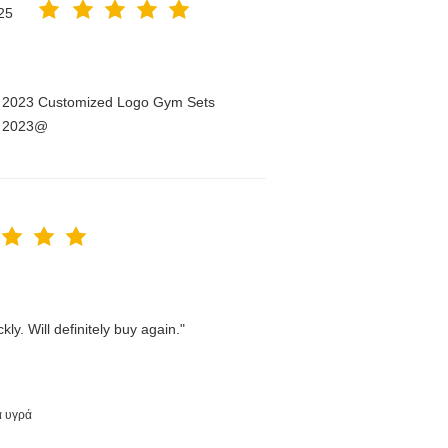
25
n 2023 Customized Logo Gym Sets
n 2023@
ly. Will definitely buy again."
α υγρά