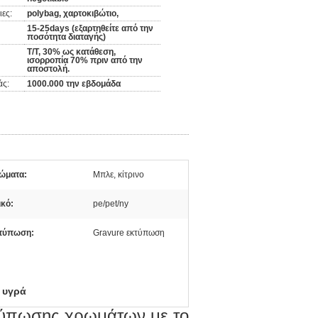
ες:
polybag, χαρτοκιβώτιο,
15-25days (εξαρτηθείτε από την
ποσότητα διαταγής)
T/T, 30% ως κατάθεση,
ισορροπία 70% πριν από την
αποστολή.
άς:
1000.000 την εβδομάδα
ώματα:
Μπλε, κίτρινο
ικό:
pe/pet/ny
τύπωση:
Gravure εκτύπωση
α υγρά
τύπωσης χρωμάτων με το