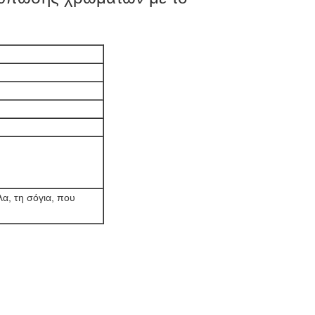
λα, τη σόγια, που