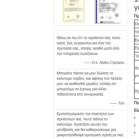
γ
Πρ
Ό
Υλ
Θέλω να πω ότι τα προϊόντα σας πολύ
Ε
καλά. Σας ευχαριστώ για όλη την
Π
πρότασή σας, επίσης αγαθό μετά από
την υπηρεσία πωλήσεων.
Ύ
—— Ο κ. Abílio Cipriano
Χα
Μπορείτε πάντα να μου δώσετε το
γ
καλύτερο σχέδιο, και αφήνει τον πελάτη
μου να αισθανθεί μεγάλο, ελπίζω ότι
μπορούμε να έχουμε μια άλλη
Χ
πιθανότητα στη συνεργασία.
Πε
—— Tim
Ε
Εμπιστευόμαστε την ποιότητα των
προϊόντων σας. Αυτό πάντα το
καλύτερο. Κρατήστε αυτήν την
μετάβαση, και θα καθιερώσουμε μια
μακροπρόθεσμη εμπορική σχέση με σας.