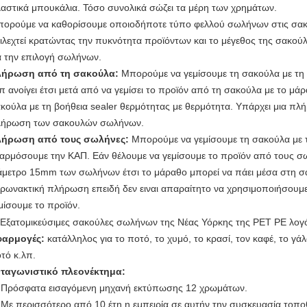
αστικά μπουκάλια. Τόσο συνολικά σώζει τα μέρη των χρημάτων.
ορούμε να καθορίσουμε οποιοδήποτε τύπο φελλού σωλήνων στις σακο
ιλεχτεί κρατώντας την πυκνότητα προϊόντων και το μέγεθος της σακού
α την επιλογή σωλήνων.
λήρωση από τη σακούλα:
Μπορούμε να γεμίσουμε τη σακούλα με τη 
π ανοίγει έτσι μετά από να γεμίσει το προϊόν από τη σακούλα με το μ
κούλα με τη βοήθεια sealer θερμότητας με θερμότητα. Υπάρχει μια πλ
ήρωση των σακουλών σωλήνων.
λήρωση από τους σωλήνες:
Μπορούμε να γεμίσουμε τη σακούλα με τ
αρμόσουμε την ΚΑΠ. Εάν θέλουμε να γεμίσουμε το προϊόν από τους σω
άμετρο 15mm των σωλήνων έτσι το μάραθο μπορεί να πάει μέσα στη σακ
ιρωνακτική πλήρωση επειδή δεν ειναι απαραίτητο να χρησιμοποιήσουμε
μίσουμε το προϊόν.
φαρμογές:
κατάλληλος για το ποτό, το χυμό, το κρασί, τον καφέ, το γά
οτό
κ.λπ.
ταγωνιστικό πλεονέκτημα:
)
Πρόσφατα εισαγόμενη μηχανή εκτύπωσης 12 χρωμάτων.
)
Με περισσότερο από 10 έτη η εμπειρία σε αυτήν την συσκευασία τοποθ