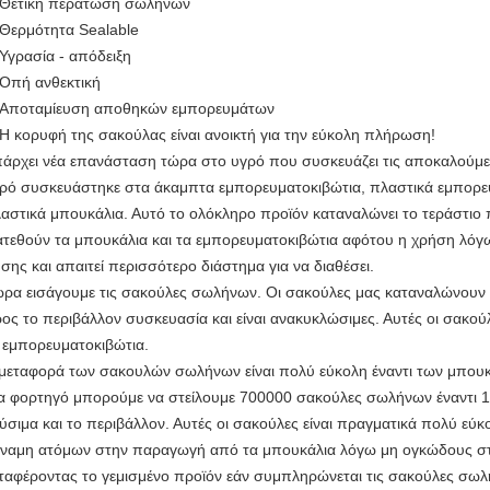
Θετική περάτωση σωλήνων
Θερμότητα Sealable
Υγρασία - απόδειξη
Οπή ανθεκτική
Αποταμίευση αποθηκών εμπορευμάτων
Η κορυφή της σακούλας είναι ανοικτή για την εύκολη πλήρωση!
άρχει νέα επανάσταση τώρα στο υγρό που συσκευάζει τις αποκαλούμ
ρό συσκευάστηκε στα άκαμπτα εμπορευματοκιβώτια, πλαστικά εμπορευ
αστικά μπουκάλια. Αυτό το ολόκληρο προϊόν καταναλώνει το τεράστιο 
ατεθούν τα μπουκάλια και τα εμπορευματοκιβώτια αφότου η χρήση λόγ
σης και απαιτεί περισσότερο διάστημα για να διαθέσει.
ρα εισάγουμε τις σακούλες σωλήνων. Οι σακούλες μας καταναλώνουν το 
ος το περιβάλλον συσκευασία και είναι ανακυκλώσιμες. Αυτές οι σακούλ
 εμπορευματοκιβώτια.
μεταφορά των σακουλών σωλήνων είναι πολύ εύκολη έναντι των μπουκ
α φορτηγό μπορούμε να στείλουμε 700000 σακούλες σωλήνων έναντι 
ύσιμα και το περιβάλλον. Αυτές οι σακούλες είναι πραγματικά πολύ εύκο
ναμη ατόμων στην παραγωγή από τα μπουκάλια λόγω μη ογκώδους στ
ταφέροντας το γεμισμένο προϊόν εάν συμπληρώνεται τις σακούλες σωλ