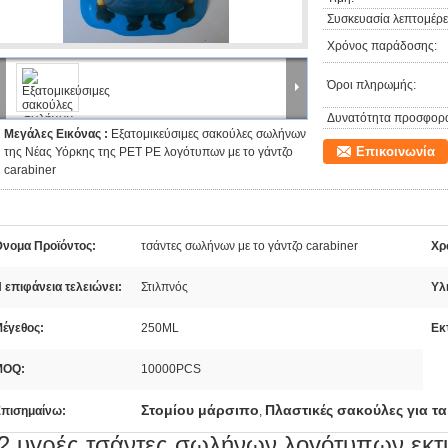
Συσκευασία λεπτομέρει
Χρόνος παράδοσης:
Όροι πληρωμής:
Δυνατότητα προσφορ
Μεγάλες Εικόνας :
Εξατομικεύσιμες σακούλες σωλήνων
Επικοινωνία
της Νέας Υόρκης της PET PE λογότυπων με το γάντζο
carabiner
νομα Προϊόντος:
τσάντες σωλήνων με το γάντζο carabiner
Χρ
 επιφάνεια τελειώνει:
Στιλπνός
Υλ
έγεθος:
250ML
Εκ
MOQ:
10000PCS
Στομίου μάρσιπο
Πλαστικές σακούλες για τ
πισημαίνω:
,
2 υγρές τσάντες σωλήνων λογότυπων εκ