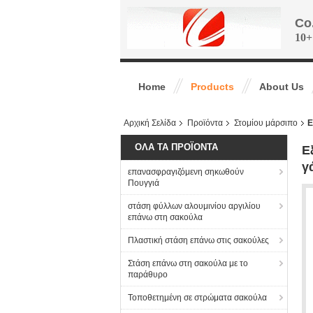
Co
10+
Home
Products
About Us
Αρχική Σελίδα
Προϊόντα
Στομίου μάρσιπο
Ε
ΌΛΑ ΤΑ ΠΡΟΪΌΝΤΑ
Ε
γ
επανασφραγιζόμενη σηκωθούν
Πουγγιά
στάση φύλλων αλουμινίου αργιλίου
επάνω στη σακούλα
Πλαστική στάση επάνω στις σακούλες
Στάση επάνω στη σακούλα με το
παράθυρο
Τοποθετημένη σε στρώματα σακούλα