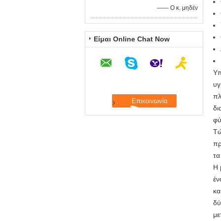
—— Ο κ. μηδέν
Είμαι Online Chat Now
Υπ
υγ
πλ
δι
φύ
Τώ
πρ
τα
Η 
έν
κα
δύ
με