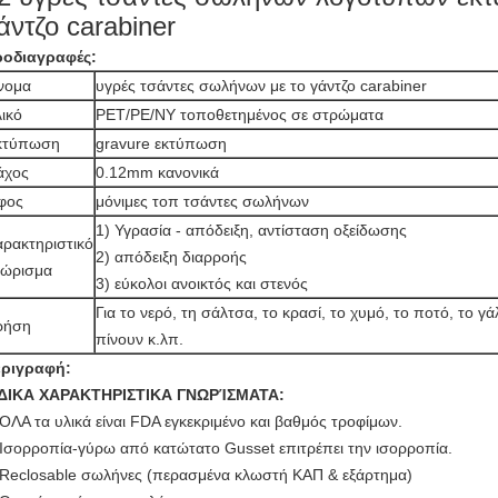
άντζο carabiner
οδιαγραφές:
νομα
υγρές τσάντες σωλήνων με το γάντζο carabiner
ικό
PET/PE/NY τοποθετημένος σε στρώματα
κτύπωση
gravure εκτύπωση
άχος
0.12mm κανονικά
φος
μόνιμες τοπ τσάντες σωλήνων
1) Υγρασία - απόδειξη, αντίσταση οξείδωσης
ρακτηριστικό
2) απόδειξη διαρροής
νώρισμα
3) εύκολοι ανοικτός και στενός
Για το νερό, τη σάλτσα, το κρασί, το χυμό, το ποτό, το γά
ρήση
πίνουν κ.λπ.
ριγραφή:
ΙΔΙΚΑ ΧΑΡΑΚΤΗΡΙΣΤΙΚΑ ΓΝΩΡΊΣΜΑΤΑ:
ΟΛΑ τα υλικά είναι FDA εγκεκριμένο και βαθμός τροφίμων.
Ισορροπία-γύρω από κατώτατο Gusset επιτρέπει την ισορροπία.
Reclosable σωλήνες (περασμένα κλωστή ΚΑΠ & εξάρτημα)