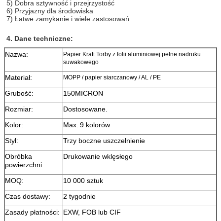
5) Dobra sztywność i przejrzystość
6) Przyjazny dla środowiska
7) Łatwe zamykanie i wiele zastosowań
4. Dane techniczne:
Nazwa:
Papier Kraft Torby z folii aluminiowej pełne nadruku
suwakowego
Materiał:
MOPP / papier siarczanowy / AL / PE
Grubość:
150MICRON
Rozmiar:
Dostosowane.
Kolor:
Max.
9 kolorów
Styl:
Trzy boczne uszczelnienie
Obróbka
Drukowanie wklęsłego
powierzchni
MOQ:
10 000 sztuk
Czas dostawy:
2 tygodnie
Zasady płatności:
EXW, FOB lub CIF