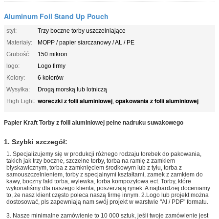
Aluminum Foil Stand Up Pouch
styl:
Trzy boczne torby uszczelniające
Materiały:
MOPP / papier siarczanowy / AL / PE
Grubość:
150 mikron
logo:
Logo firmy
Kolory:
6 kolorów
Wysyłka:
Drogą morską lub lotniczą
woreczki z folii aluminiowej
opakowania z folii aluminiowej
High Light:
,
Papier Kraft Torby z folii aluminiowej pełne nadruku suwakowego
1. Szybki szczegół:
1. Specjalizujemy się w produkcji różnego rodzaju torebek do pakowania,
takich jak trzy boczne, szczelne torby, torba na ramię z zamkiem
błyskawicznym, torba z zamknięciem środkowym lub z tyłu, torba z
samouszczelnieniem, torby z specjalnymi kształtami, zamek z zamkiem do
kawy, boczny fałd torba, wylewka, torba kompozytowa ect. Torby, które
wykonaliśmy dla naszego klienta, poszerzają rynek. A najbardziej doceniamy
to, że nasz klient często poleca naszą firmę innym. 2.Logo lub projekt można
dostosować, pls zapewniają nam swój projekt w warstwie "AI / PDF" formatu.
3. Nasze minimalne zamówienie to 10 000 sztuk, jeśli twoje zamówienie jest