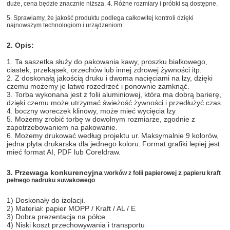
duże, cena będzie znacznie niższa. 4. Różne rozmiary i próbki są dostępne.
5. Sprawiamy, że jakość produktu podlega całkowitej kontroli dzięki
najnowszym technologiom i urządzeniom.
2. Opis:
1. Ta saszetka służy do pakowania kawy, proszku białkowego,
ciastek, przekąsek, orzechów lub innej zdrowej żywności itp.
2. Z doskonałą jakością druku i dwoma nacięciami na łzy, dzięki
czemu możemy je łatwo rozedrzeć i ponownie zamknąć.
3. Torba wykonana jest z folii aluminiowej, która ma dobrą barierę,
dzięki czemu może utrzymać świeżość żywności i przedłużyć czas.
4. boczny woreczek klinowy, może mieć wycięcia łzy
5. Możemy zrobić torbę w dowolnym rozmiarze, zgodnie z
zapotrzebowaniem na pakowanie.
6. Możemy drukować według projektu ur.
Maksymalnie 9 kolorów,
jedna płyta drukarska dla jednego koloru.
Format grafiki lepiej jest
mieć format AI, PDF lub Coreldraw.
3. Przewaga konkurencyjna
z
worków z folii papierowej
papieru kraft
pełnego nadruku suwakowego
1) Doskonały do ​​izolacji.
2) Materiał: papier MOPP / Kraft / AL / E
3) Dobra prezentacja na półce
4) Niski koszt przechowywania i transportu