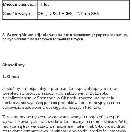
Metoda płatności:
TT lub
Sposób wysyłki:
DHL, UPS, FEDEX, TNT lub SEA
5. Szczegółowe zdjęcia
worków z folii aluminiowej z papieru pakowego,
pełnych drukarskich zszywek termokurczliwych
Show firmy
1. O nas
Jesteśmy profesjonalnym producentem specjalizującym się w
torebkach z tworzyw sztucznych, założonym w 2011 roku,
zlokalizowanym w Shenzhen w Chinach, zawsze ma na celu
dostarczanie wysokiej jakości produktów konkurencyjnych cen i
całkowicie zadowoloną obsługę dla naszych klientów.
Teraz mamy pełny zestaw zaawansowanych urządzeń i zespół
wykwalifikowanych pracowników technicznych i rzemieślników.
W tej
fabryce są trzy warsztaty z maszynami, takimi jak 9-kolorowy druk
sterowany komputerowo, laminator o wysokiej prędkości, maszyny