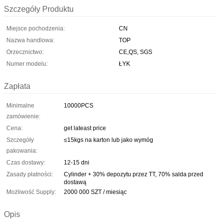
Szczegóły Produktu
Miejsce pochodzenia:
CN
Nazwa handlowa:
TOP
Orzecznictwo:
CE,QS, SGS
Numer modelu:
ŁYK
Zapłata
Minimalne
10000PCS
zamówienie:
Cena:
get lateast price
Szczegóły
≤15kgs na karton lub jako wymóg
pakowania:
Czas dostawy:
12-15 dni
Zasady płatności:
Cylinder + 30% depozytu przez TT, 70% salda przed
dostawą
Możliwość Supply:
2000 000 SZT / miesiąc
Opis