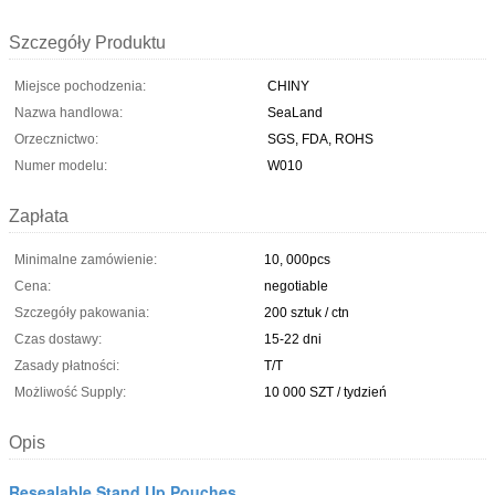
Szczegóły Produktu
Miejsce pochodzenia:
CHINY
Nazwa handlowa:
SeaLand
Orzecznictwo:
SGS, FDA, ROHS
Numer modelu:
W010
Zapłata
Minimalne zamówienie:
10, 000pcs
Cena:
negotiable
Szczegóły pakowania:
200 sztuk / ctn
Czas dostawy:
15-22 dni
Zasady płatności:
T/T
Możliwość Supply:
10 000 SZT / tydzień
Opis
Resealable Stand Up Pouches