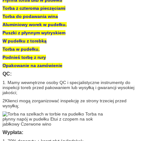
Torba z czteroma pieczęciami
Torba do podawania wina
Aluminiowy worek w pudełku.
Puszki z płynnym wytryskiem
W pudełku z torebką
Torba w pudełku.
Podnieś torbę z rury
Opakowanie na zamówienie
QC:
1. Mamy wewnętrzne osoby QC i specjalistyczne instrumenty do
inspekcji toreb przed pakowaniem lub wysyłką i gwarancji wysokiej
jakości;
2Klienci mogą zorganizować inspekcję ze strony trzeciej przed
wysyłką;
Wypłata:
1. 70% depozytu + koszt płyt (cylindrów);