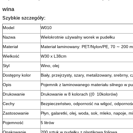
wina
Szybkie szczegóły:
Model
W010
Nazwa
Wielokrotnie używalny worek w pudełku
Materiał
Materiał laminowany: PET/Nylon/PE, 70 ∼ 200 
Wielkość
W30 x L38cm
Styl
Wino, olej
Dostępny kolor
Biały, przejrzysty, szary, metalizowany, srebrny, c
Opis
Pojemnik z laminowanego materiału silnego w p
Drukowanie
Drukowanie w 8 kolorach ((0 ️ 10kolorów)
Cechy
Bezpieczeństwo, odporność na wilgoć, odporność
Zastosowanie
Płyn, galaretki, olej, woda, sok, mleko, napoje, mi
Pojemność
5 litrów
Opakowanie
200 sztuk w pudełku z plastikową foliową