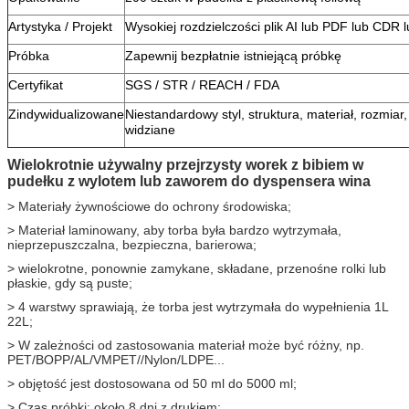
Artystyka / Projekt
Wysokiej rozdzielczości plik AI lub PDF lub CDR 
Próbka
Zapewnij bezpłatnie istniejącą próbkę
Certyfikat
SGS / STR / REACH / FDA
Zindywidualizowane
Niestandardowy styl, struktura, materiał, rozmiar
widziane
Wielokrotnie używalny przejrzysty worek z bibiem w
pudełku z wylotem lub zaworem do dyspensera wina
> Materiały żywnościowe do ochrony środowiska;
> Materiał laminowany, aby torba była bardzo wytrzymała,
nieprzepuszczalna, bezpieczna, barierowa;
> wielokrotne, ponownie zamykane, składane, przenośne rolki lub
płaskie, gdy są puste;
> 4 warstwy sprawiają, że torba jest wytrzymała do wypełnienia 1L
22L;
> W zależności od zastosowania materiał może być różny, np.
PET/BOPP/AL/VMPET//Nylon/LDPE...
> objętość jest dostosowana od 50 ml do 5000 ml;
> Czas próbki: około 8 dni z drukiem;