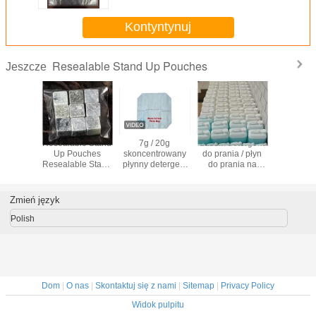
jabłkowy Czerwone wino
Kontyntynuj
Resealable Stand Up Pouches
Jeszcze
 szelkach
Resealable Stand
7g / 20g
Luzem detergent
bie na
Up Pouches
skoncentrowany
do prania / płyn
Torba na
Resealable Stand
płynny detergent
do prania na
napój w
Up Pouches
do prania w
sprzedaż
 Etui z
kapsułkach
 na sok
Zmień język
kowy
ne wino
Polish
Dom
|
O nas
|
Skontaktuj się z nami
|
Sitemap
|
Privacy Policy
Widok pulpitu