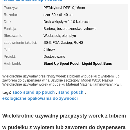
Tworzywo:
PET/Nylon/LDPE, 0,16mm
Rozmiar:
szer. 30 x dł. 40 cm
Druk:
Druk wklęsły w 1-10 kolorach
Funkcja:
Bariera, bezpieczeństwo, zdrowie
Stosowanie:
Woda, sok, olej, płyn
zapewnienie jakości:
SGS, FDA, Zasięg, RoHS
Tom:
5 litrów
Projekt:
Dostosowane
Stand Up Spout Pouch
Liquid Spout Bags
High Light:
,
Wielokrotnie używalny przejrzysty worek z bibiem w pudełku z wylotem lub
zaworem do dyspensera wina Szybkie szczegóły: Model W010 Nazwa
Wielokrotnie używalny worek w pudełku Materiał Materiał laminowany: PET...
saco stand up pouch
stand pouch
tagi:
,
,
ekologiczne opakowania do żywności
Wielokrotnie używalny przejrzysty worek z bibiem
w pudełku z wylotem lub zaworem do dyspensera