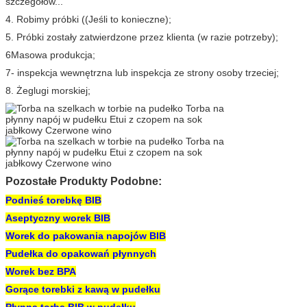
szczegółów...
4. Robimy próbki ((Jeśli to konieczne);
5. Próbki zostały zatwierdzone przez klienta (w razie potrzeby);
6Masowa produkcja;
7- inspekcja wewnętrzna lub inspekcja ze strony osoby trzeciej;
8. Żeglugi morskiej;
Pozostałe Produkty Podobne:
Podnieś torebkę BIB
Aseptyczny worek BIB
Worek do pakowania napojów BIB
Pudełka do opakowań płynnych
Worek bez BPA
Gorące torebki z kawą w pudełku
Płynna torba BIB w pudełku