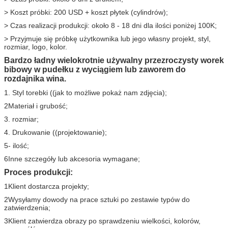
> Koszt próbki: 200 USD + koszt płytek (cylindrów);
> Czas realizacji produkcji: około 8 - 18 dni dla ilości poniżej 100K;
> Przyjmuje się próbkę użytkownika lub jego własny projekt, styl,
rozmiar, logo, kolor.
Bardzo ładny wielokrotnie używalny przezroczysty worek
bibowy w pudełku z wyciągiem lub zaworem do
rozdajnika wina.
1. Styl torebki ((jak to możliwe pokaż nam zdjęcia);
2Materiał i grubość;
3. rozmiar;
4. Drukowanie ((projektowanie);
5- ilość;
6Inne szczegóły lub akcesoria wymagane;
Proces produkcji:
1Klient dostarcza projekty;
2Wysyłamy dowody na prace sztuki po zestawie typów do
zatwierdzenia;
3Klient zatwierdza obrazy po sprawdzeniu wielkości, kolorów,