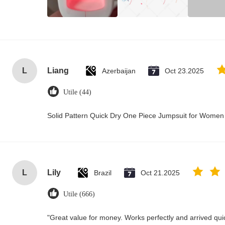
L
Liang
Azerbaijan
Oct 23.2025
Utile (44)
Solid Pattern Quick Dry One Piece Jumpsuit for Wome
L
Lily
Brazil
Oct 21.2025
Utile (666)
"Great value for money. Works perfectly and arrived quick