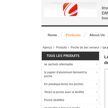
In
DM
fou
Home
Products
About Us
Aperçu
Produits
Poche de bec verseur
Le 
TOUS LES PRODUITS
L
d
se sachets refermable
le papier d'aluminium tiennent la
poche
En plastique tenez les poches
Tenez la poche avec la fenêtre
Poche stratifiée