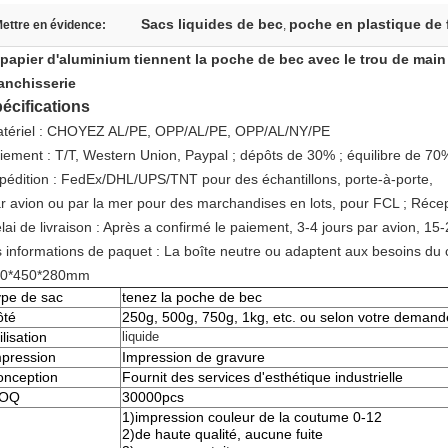
Sacs liquides de bec
poche en plastique de 
ettre en évidence:
,
 papier d'aluminium tiennent la poche de bec avec le trou de main
anchisserie
écifications
tériel : CHOYEZ AL/PE, OPP/AL/PE, OPP/AL/NY/PE
iement : T/T, Western Union, Paypal ; dépôts de 30% ; équilibre de 70% 
pédition : FedEx/DHL/UPS/TNT pour des échantillons, porte-à-porte,
r avion ou par la mer pour des marchandises en lots, pour FCL ; Récep
lai de livraison : Après a confirmé le paiement, 3-4 jours par avion, 15-
s informations de paquet : La boîte neutre ou adaptent aux besoins du c
00*450*280mm
pe de sac
tenez la poche de bec
ôté
250g, 500g, 750g, 1kg, etc. ou selon votre demand
ilisation
liquide
pression
Impression de gravure
onception
Fournit des services d'esthétique industrielle
OQ
30000pcs
1)impression couleur de la coutume 0-12
2)de haute qualité, aucune fuite