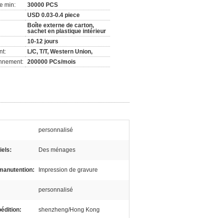
e min:
30000 PCS
USD 0.03-0.4 piece
Boîte externe de carton,
sachet en plastique intérieur
10-12 jours
nt:
L/C, T/T, Western Union,
onnement:
200000 PCs/mois
personnalisé
iels:
Des ménages
manutention:
Impression de gravure
personnalisé
pédition:
shenzheng/Hong Kong