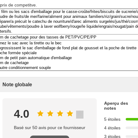
 prix de competitve.
 film ou les sacs d'emballage pour le casse-croûte/frites/biscuits de sucrerie/
udre de fruits/de mer/farine/aliment pour animaux familiers/riz/grain/sucre/nour
éparer/a précuit le catechu de nourriture/d'arec aliments surgelés/jus/thé/cos
jube/vêtements/poudre à laver wolfberry/rouge/le liquide/engrais/nougat/pain d
tersifs.
lm de cachetage pour des tasses de PET/PVC/PE/PP
nez le sac avec la tirette ou le bec
grossissent le sac d'emballage de fond plat de gousset et la poche de tirette
che formée spéciale
lm de petit pain automatique d'emballage
lm de cachetage
autre conditionnement souple
Note globale
Aperçu des
notes
4.0
5 étoiles
Basé sur 50 avis pour ce fournisseur
4 étoiles
3 étoiles