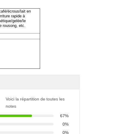
café/écrous/lait en
riture rapide à
métique/gelée/le
e rousong, etc.
Voici la répartition de toutes les
notes
67%
0%
0%