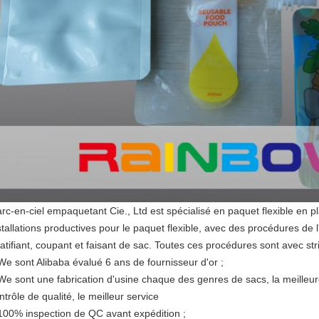
arc-en-ciel empaquetant Cie., Ltd est spécialisé en paquet flexible en p
stallations productives pour le paquet flexible, avec des procédures de l
ratifiant, coupant et faisant de sac. Toutes ces procédures sont avec str
We sont Alibaba évalué 6 ans de fournisseur d'or ;
We sont une fabrication d'usine chaque des genres de sacs, la meilleure
ntrôle de qualité, le meilleur service
100% inspection de QC avant expédition ;