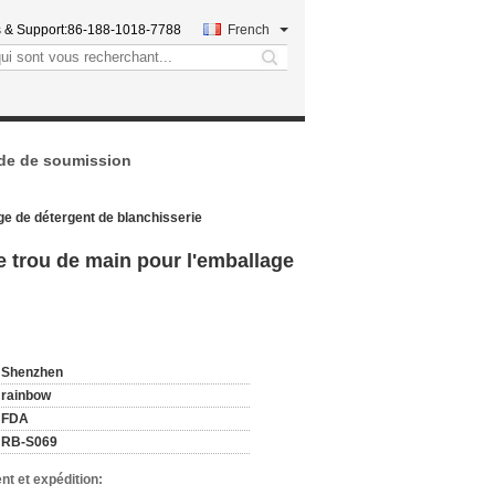
 & Support:
86-188-1018-7788
French
search
e de soumission
ge de détergent de blanchisserie
e trou de main pour l'emballage
:
Shenzhen
rainbow
FDA
RB-S069
nt et expédition: