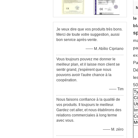
M
le
bl
Je veux dire que vos produits très bons.
sp
Merci de toute votre suggestion, aussi
bon service après-vente.
ma
pa
—— M. Abílio Cipriano
ex
Vous toujours pouvez me donner le
Pa
meilleur plan, et il laisse mon client se
sentir grand, j'espèrent que nous
Dé
pouvons avoir l'autre chance à la
le
coopération.
5
—— Tim
Ty
C
Nous faisons confiance à la qualité de
Ut
vos produits. Il toujours le meilleur.
Im
Gardez cet aller, et nous établirons des
relations commerciales à long terme
C
avec vous.
M
—— M. zéro