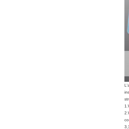
L'
in
st
1.
2.
co
3,