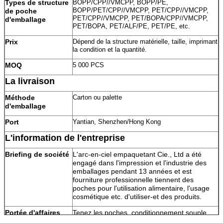
Types de structure
BOPP/CPP//VMCPP, BOPP/PE,
BOPP/PET/CPP//VMCPP, PET/CPP//VMCPP,
de poche
PET/CPP//VMCPP, PET/BOPA/CPP//VMCPP,
d'emballage
PET/BOPA, PET/ALF/PE, PET/PE, etc.
Prix
Dépend de la structure matérielle, taille, imprimant
la condition et la quantité.
MOQ
5 000 PCS
La livraison
Méthode
Carton ou palette
d'emballage
Port
Yantian, Shenzhen/Hong Kong
L'information de l'entreprise
Briefing de société
L'arc-en-ciel empaquetant Cie., Ltd a été
engagé dans l'impression et l'industrie des
emballages pendant 13 années et est
fourniture professionnelle tiennent des
poches pour l'utilisation alimentaire, l'usage
cosmétique etc. d'utiliser-et des produits.
Portée d'affaires
Tenez les poches, conditionnement souple,
emballage alimentaire, tenez la poche, la