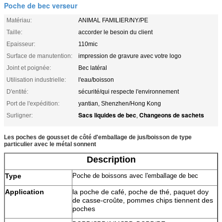
Poche de bec verseur
Matériau:
ANIMAL FAMILIER/NY/PE
Taille:
accorder le besoin du client
Epaisseur:
110mic
Surface de manutention:
impression de gravure avec votre logo
Joint et poignée:
Bec latéral
Utilisation industrielle:
l'eau/boisson
D'entité:
sécurité/qui respecte l'environnement
Port de l'expédition:
yantian, Shenzhen/Hong Kong
Sacs liquides de bec
Changeons de sachets
Surligner:
,
Les poches de gousset de côté d'emballage de jus/boisson de type
particulier avec le métal sonnent
Description
Type
Poche de boissons avec l'emballage de bec
Application
la poche de café, poche de thé, paquet doy
de casse-croûte, pommes chips tiennent des
poches