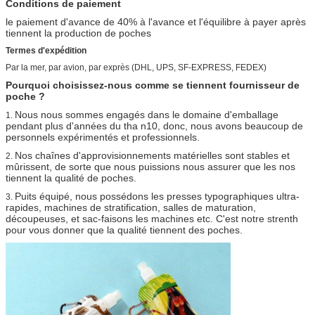
Conditions de paiement
poche de bec, le sac lidding de papier
d'aluminium de film et, etc.
le paiement d'avance de 40% à l'avance et l'équilibre à payer après
tiennent la production de poches
Approvisionnement
Sacs de café, sacs à thé, sacs d'emballage
Termes d'expédition
d'habillement, poches d'emballage de
sucrerie, et poche détersive etc.
Par la mer, par avion, par exprès (DHL, UPS, SF-EXPRESS, FEDEX)
Pourquoi choisissez-nous comme se tiennent fournisseur de
L'emballage alimentaire en plastique de style
poche ?
plat met en sac, les goussets latéraux
empaquetant des sacs, poches inférieures de
Nous nous sommes engagés dans le domaine d'emballage
1.
nourriture de gousset, tiennent la
pendant plus d'années du tha n10, donc, nous avons beaucoup de
poche/paquet doy, sacs de BOPP, film de
personnels expérimentés et professionnels.
couvercle
Nos chaînes d'approvisionnements matérielles sont stables et
2.
mûrissent, de sorte que nous puissions nous assurer que les nos
Paiement
tiennent la qualité de poches.
L/C, T/T, Western Union
Puits équipé, nous possédons les presses typographiques ultra-
3.
rapides, machines de stratification, salles de maturation,
découpeuses, et sac-faisons les machines etc. C'est notre strenth
pour vous donner que la qualité tiennent des poches.