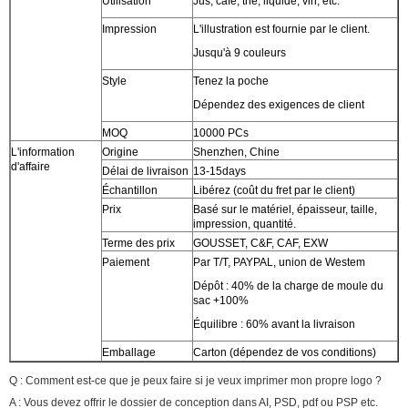
Utilisation
Jus, café, thé, liquide, vin, etc.
Impression
L'illustration est fournie par le client.
Jusqu'à 9 couleurs
Style
Tenez la poche
Dépendez des exigences de client
MOQ
10000 PCs
L'information
Origine
Shenzhen, Chine
d'affaire
Délai de livraison
13-15days
Échantillon
Libérez (coût du fret par le client)
Prix
Basé sur le matériel, épaisseur, taille,
impression, quantité.
Terme des prix
GOUSSET, C&F, CAF, EXW
Paiement
Par T/T, PAYPAL, union de Westem
Dépôt : 40% de la charge de moule du
sac +100%
Équilibre : 60% avant la livraison
Emballage
Carton (dépendez de vos conditions)
Q : Comment est-ce que je peux faire si je veux imprimer mon propre logo ?
A : Vous devez offrir le dossier de conception dans AI, PSD, pdf ou PSP etc.