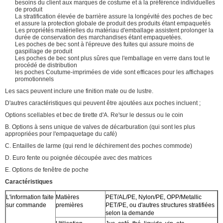
besoins du client aux marques de costume et à la préférence individuelles
de produit
La stratification élevée de barrière assure la longévité des poches de bec
et assure la protection globale de produit des produits étant empaquetés
Les propriétés matérielles du matériau d'emballage assistent prolonger la
durée de conservation des marchandises étant empaquetées.
Les poches de bec sont à l'épreuve des fuites qui assure moins de
gaspillage de produit
Les poches de bec sont plus sûres que l'emballage en verre dans tout le
procédé de distribution
les poches Coutume-imprimées de vide sont efficaces pour les affichages
promotionnels
Les sacs peuvent inclure une finition mate ou de lustre.
D'autres caractéristiques qui peuvent être ajoutées aux poches incluent ;
Options scellables et bec de tirette d'A. Re'sur le dessus ou le coin
B. Options à sens unique de valves de décarburation (qui sont les plus
appropriées pour l'empaquetage du café)
C. Entailles de larme (qui rend le déchirement des poches commode)
D. Euro fente ou poignée découpée avec des matrices
E. Options de fenêtre de poche
Caractéristiques
L'information faite
Matières
PET/AL/PE, Nylon/PE, OPP/Metallic
sur commande
premières
PET/PE, ou d'autres structures stratifiées
selon la demande