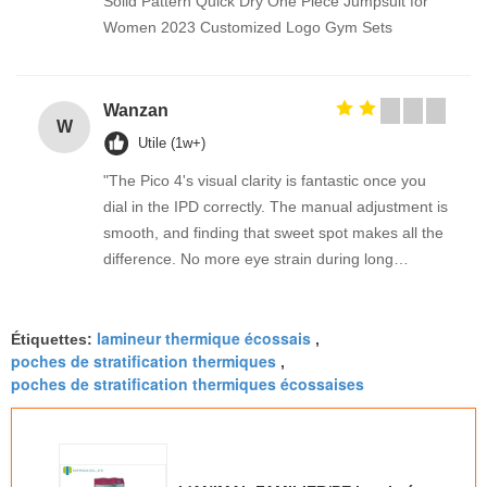
Solid Pattern Quick Dry One Piece Jumpsuit for
Women 2023 Customized Logo Gym Sets
Wanzan
W
Utile (1w+)
"The Pico 4's visual clarity is fantastic once you
dial in the IPD correctly. The manual adjustment is
smooth, and finding that sweet spot makes all the
difference. No more eye strain during long
sessions. Highly recommend taking the time to set
it up properly!""The Pico 4's visual clarity is
lamineur thermique écossais
fantastic once you dial in the IPD correctly. The
Étiquettes:
,
poches de stratification thermiques
,
manual adjustment is smooth, and finding that
poches de stratification thermiques écossaises
sweet spot makes all the difference. No more eye
strain during long sessions. Highly recommend
taking the time to set it up properly!""The Pico 4's
visual clarity is fantastic once you dial in the IPD