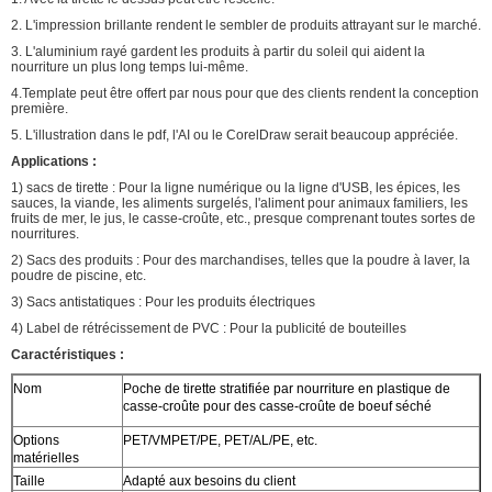
2. L'impression brillante rendent le sembler de produits attrayant sur le marché.
3. L'aluminium rayé gardent les produits à partir du soleil qui aident la
nourriture un plus long temps lui-même.
4.Template peut être offert par nous pour que des clients rendent la conception
première.
5. L'illustration dans le pdf, l'AI ou le CorelDraw serait beaucoup appréciée.
Applications :
1) sacs de tirette : Pour la ligne numérique ou la ligne d'USB, les épices, les
sauces, la viande, les aliments surgelés, l'aliment pour animaux familiers, les
fruits de mer, le jus, le casse-croûte, etc., presque comprenant toutes sortes de
nourritures.
2) Sacs des produits : Pour des marchandises, telles que la poudre à laver, la
poudre de piscine, etc.
3) Sacs antistatiques : Pour les produits électriques
4) Label de rétrécissement de PVC : Pour la publicité de bouteilles
Caractéristiques :
Nom
Poche de tirette stratifiée par nourriture en plastique de
casse-croûte pour des casse-croûte de boeuf séché
Options
PET/VMPET/PE, PET/AL/PE, etc.
matérielles
Taille
Adapté aux besoins du client