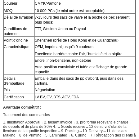
Couleur
CMYK/Pantone
MOQ
10.000 PCs (le mini ordre est acceptable)
Délai de livraison
7-15 jours (les sacs de valve et la poche de bec seraient
plus longs)
Conditions de
TTT, Western Union ou Paypal
paiement
Point d'origine
Shenzhen (près de Hong Kong et de Guangzhou)
Caractéristique
OEM, imprimant jusqu'à 9 couleurs
Excellente barrière contre l'air, l'humidité et la piqûre
Encre : non-benzène, non-cétone
Auto-position conviviale et futée et affichage de grande
capacité
Détails
Emballé dans des sacs de pp d'abord, puis dans des
d'emballage
cartons.
Prix
Négociation
Certification
LA BV, GV, BTS, AOV, FDA
Avantage compétitif :
Traitement des commandes :
1. Illustration Approval→2. faisant Invoice→3. pro forma recevant le charge→
de dépôts et de plats de 30% 4. →Goods receive→12 de suivi d'état de la
livraison de la qualité Inspection→9. Packing→10. Delivery→11. des sacs
Making→8. de Printing→5. Laminated→6. Curing→7. Rétroaction des clients à