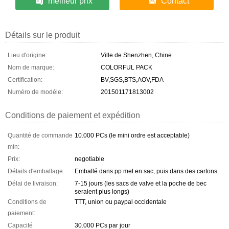
meilleur prix
Contact
Détails sur le produit
Lieu d'origine:
Ville de Shenzhen, Chine
Nom de marque:
COLORFUL PACK
Certification:
BV,SGS,BTS,AOV,FDA
Numéro de modèle:
201501171813002
Conditions de paiement et expédition
Quantité de commande
10.000 PCs (le mini ordre est acceptable)
min:
Prix:
negotiable
Détails d'emballage:
Emballé dans pp met en sac, puis dans des cartons
Délai de livraison:
7-15 jours (les sacs de valve et la poche de bec
seraient plus longs)
Conditions de
TTT, union ou paypal occidentale
paiement:
Capacité
30.000 PCs par jour