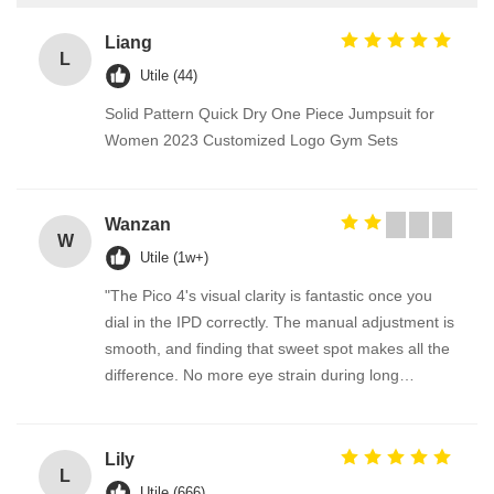
Liang
L
Utile (44)
Solid Pattern Quick Dry One Piece Jumpsuit for
Women 2023 Customized Logo Gym Sets
Wanzan
W
Utile (1w+)
"The Pico 4's visual clarity is fantastic once you
dial in the IPD correctly. The manual adjustment is
smooth, and finding that sweet spot makes all the
difference. No more eye strain during long
sessions. Highly recommend taking the time to set
it up properly!""The Pico 4's visual clarity is
fantastic once you dial in the IPD correctly. The
Lily
L
manual adjustment is smooth, and finding that
Utile (666)