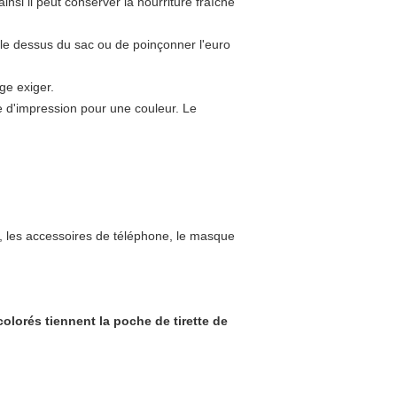
nsi il peut conserver la nourriture fraîche
ur le dessus du sac ou de poinçonner l'euro
ge exiger.
e d'impression pour une couleur. Le
u, les accessoires de téléphone, le masque
colorés tiennent la poche de tirette de