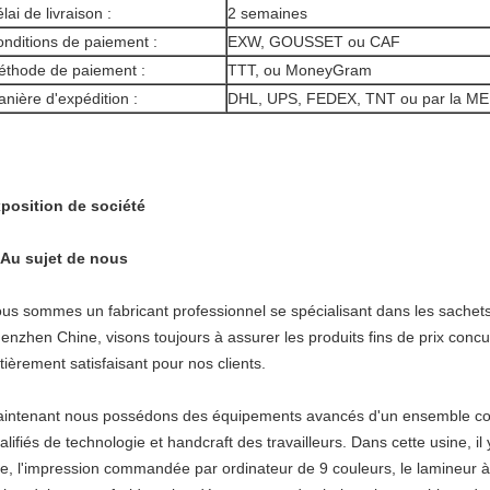
lai de livraison :
2 semaines
nditions de paiement :
EXW, GOUSSET ou CAF
thode de paiement :
TTT, ou MoneyGram
nière d'expédition :
DHL, UPS, FEDEX, TNT ou par la M
position de société
Au sujet de nous
us sommes un fabricant professionnel se spécialisant dans les sachets 
enzhen Chine, visons toujours à assurer les produits fins de prix concurr
tièrement satisfaisant pour nos clients.
intenant nous possédons des équipements avancés d'un ensemble comp
alifiés de technologie et handcraft des travailleurs. Dans cette usine, il 
e, l'impression commandée par ordinateur de 9 couleurs, le lamineur 