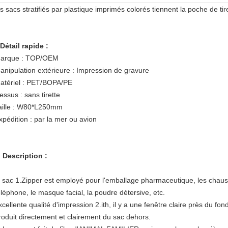
s sacs stratifiés par plastique imprimés colorés tiennent la poche de t
Détail rapide :
arque : TOP/OEM
anipulation extérieure : Impression de gravure
atériel : PET/BOPA/PE
essus : sans tirette
aille : W80*L250mm
xpédition : par la mer ou avion
.
Description :
e sac 1.Zipper est employé pour l'emballage pharmaceutique, les chausse
éléphone, le masque facial, la poudre détersive, etc.
xcellente qualité d'impression 2.ith, il y a une fenêtre claire près du fo
roduit directement et clairement du sac dehors.