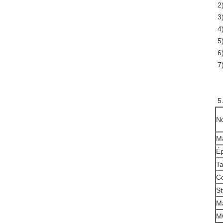
2
3
4
5
6
7
5
N
Ma
Ép
Ta
Co
St
Ma
M