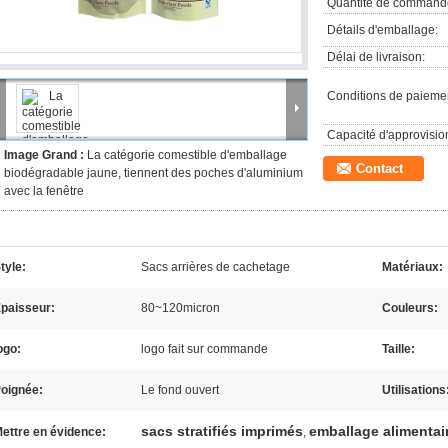
Quantité de command
Détails d'emballage:
Délai de livraison:
Conditions de paieme
Capacité d'approvisi
Image Grand :
La catégorie comestible d'emballage
Contact
biodégradable jaune, tiennent des poches d'aluminium
avec la fenêtre
tyle:
Sacs arrières de cachetage
Matériaux:
paisseur:
80~120micron
Couleurs:
ogo:
logo fait sur commande
Taille:
oignée:
Le fond ouvert
Utilisations
sacs stratifiés imprimés
emballage alimentai
ettre en évidence:
,