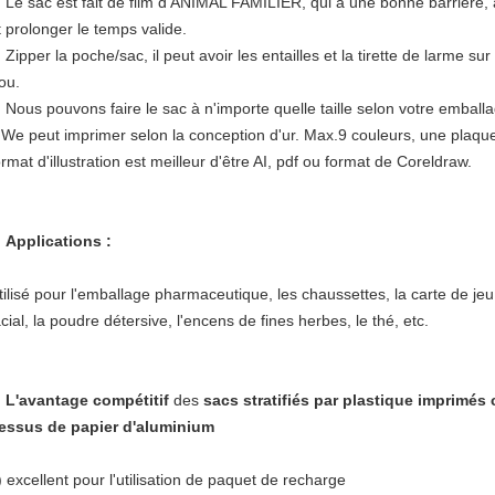
. Le sac est fait de film d'ANIMAL FAMILIER, qui a une bonne barrière, ai
t prolonger le temps valide.
. Zipper la poche/sac, il peut avoir les entailles et la tirette de larme s
rou.
. Nous pouvons faire le sac à n'importe quelle taille selon votre emballa
.We peut imprimer selon la conception d'ur. Max.9 couleurs, une plaqu
ormat d'illustration est meilleur d'être AI, pdf ou format de Coreldraw.
.
Applications :
tilisé pour l'emballage pharmaceutique, les chaussettes, la carte de je
acial, la poudre détersive, l'encens de fines herbes, le thé, etc.
.
L'avantage compétitif
des
sacs stratifiés par plastique imprimés 
essus de papier d'aluminium
) excellent pour l'utilisation de paquet de recharge