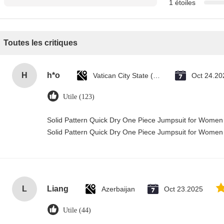
1 étoiles
Toutes les critiques
H
h*o
Vatican City State (Holy See)
Oct 24.20
Utile (123)
Solid Pattern Quick Dry One Piece Jumpsuit for Wome
Solid Pattern Quick Dry One Piece Jumpsuit for Wome
L
Liang
Azerbaijan
Oct 23.2025
Utile (44)