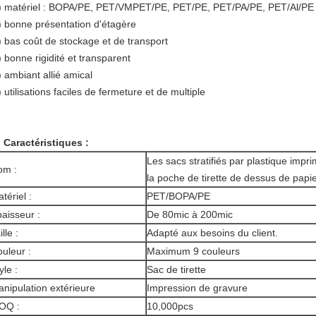
) matériel : BOPA/PE, PET/VMPET/PE, PET/PE, PET/PA/PE, PET/Al/PE 
) bonne présentation d'étagère
) bas coût de stockage et de transport
) bonne rigidité et transparent
) ambiant allié amical
) utilisations faciles de fermeture et de multiple
.
Caractéristiques :
Les sacs stratifiés par plastique impr
om :
la poche de tirette de dessus de papi
tériel :
PET/BOPA/PE
aisseur :
De 80mic à 200mic
ille :
Adapté aux besoins du client.
uleur :
Maximum 9 couleurs
yle :
Sac de tirette
nipulation extérieure
Impression de gravure
OQ :
10,000pcs