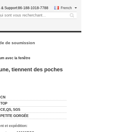
 & Support:
86-188-1018-7788
French
search
e de soumission
um avec la fenêtre
une, tiennent des poches
:
CN
TOP
CE,QS, SGS
PETITE GORGÉE
nt et expédition: