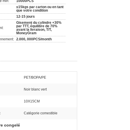
e min:
10000PCS
≤15kgs par carton ou en tant
que votre condition
12-15 jours
Gisement du cylindre +30%
par TTT, équilibre de 70%
nt:
avant la livraison, T/T,
MoneyGram
onnement:
2.000, 000PCS/month
PET/BOPA/PE
Noir blanc vert
10X15CM
:
Catégorie comestible
re congelé