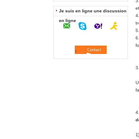
3
e
Je suis en ligne une discussion
4
en ligne
t
5
6
f
3
U
f
4
d
1