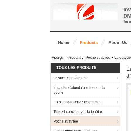
In
DM
fou
Home
Products
About Us
Aperçu
Produits
Poche stratifiée
La catégo
TOUS LES PRODUITS
L
d
se sachets refermable
le papier d'aluminium tiennent la
poche
En plastique tenez les poches
Tenez la poche avec la fenêtre
Poche stratifiée