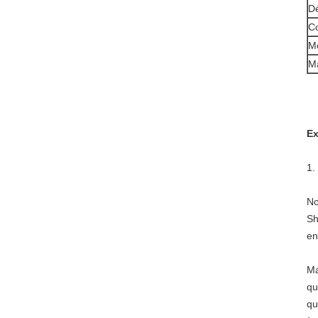
Dé
Co
Mé
Ma
Ex
1.
No
Sh
en
Ma
qu
qu