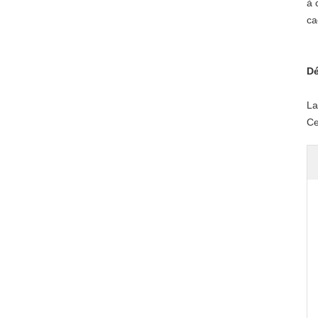
à 
ca
Dé
La
Ce