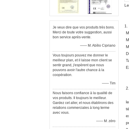
Le
1.
Je veux dire que vos produits très bons.
Merci de toute votre suggestion, aussi
M
bon service après-vente.
M
—— M. Abílio Cipriano
M
D
Vous toujours pouvez me donner le
meilleur plan, et il laisse mon client se
T
sentir grand, j'espèrent que nous
E
pouvons avoir l'autre chance à la
coopération.
—— Tim
2
Nous faisons confiance à la qualité de
vos produits. Il toujours le meilleur.
l
Gardez cet aller, et nous établirons des
relations commerciales à long terme
t
avec vous.
e
—— M. zéro
p