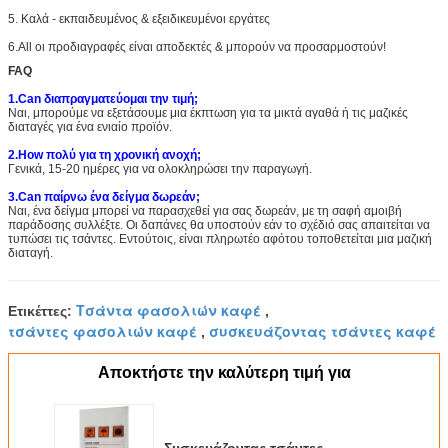
5. Καλά - εκπαιδευμένος & εξειδικευμένοι εργάτες
6.All οι προδιαγραφές είναι αποδεκτές & μπορούν να προσαρμοστούν!
FAQ
1.Can διαπραγματεύομαι την τιμή;
Ναι, μπορούμε να εξετάσουμε μια έκπτωση για τα μικτά αγαθά ή τις μαζικές
διαταγές για ένα ενιαίο προϊόν.
2.How πολύ για τη χρονική ανοχή;
Γενικά, 15-20 ημέρες για να ολοκληρώσει την παραγωγή.
3.Can παίρνω ένα δείγμα δωρεάν;
Ναι, ένα δείγμα μπορεί να παρασχεθεί για σας δωρεάν, με τη σαφή αμοιβή
παράδοσης συλλέξτε. Οι δαπάνες θα υποστούν εάν το σχέδιό σας απαιτείται να
τυπώσει τις τσάντες. Εντούτοις, είναι πληρωτέο αφότου τοποθετείται μια μαζική
διαταγή.
Τσάντα φασολιών καφέ
Ετικέττες:
,
τσάντες φασολιών καφέ
συσκευάζοντας τσάντες καφέ
,
Αποκτήστε την καλύτερη τιμή για
Συσκευάζοντας τσάντες