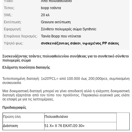
Υλικό:
Από πολυαιθυλένιο
Τύπος:
bopp τσάντα
SWL:
20 κλ
Εκτύπωση:
Gravure εκτύπωση
Εφαρμογή:
Σύνθετο πολυμερές σώμα Synthnic
Επιφάνεια Χειρισμός:
Ταινία Bopp που ντύνεται
συσκευάζοντας σάκοι
υφαμένος PP σάκος
Υψηλό φως:
,
Συσκευάζοντας τσάντες πολυαιθυλενίου συνήθειας για το συνθετικό σύνθετο
πολυμερές σώμα
Ελάχιστη ποσότητα διαταγής
Τυποποιημένη διαταγή: 1x20'FCL= από 100.000 έως 200,000pcs, συμπιεσμένη
συσκευασία.
Μια δοκιμαστική διαταγή μπορεί να γίνει αποδεκτή αλλά η ελάχιστη δοκιμαστική
διαταγή εξαρτάται από τον τύπο του προϊόντος. Παρακαλώ ευγενικά μας ελάτε
σε επαφή με για τις λεπτομέρειες.
Προδιαγραφές
Πρώτη ύλη
Πολυαιθυλένιο
Διάσταση
51 X» Χ 76 ΕΚΑΤ./20 30»