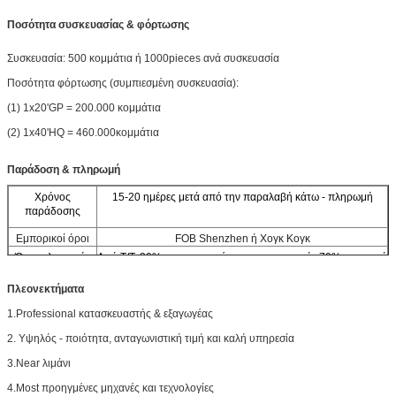
Χρώμα
Άσπρος
Ποσότητα συσκευασίας & φόρτωσης
Βάρος
90 g/m2
Κορυφή
Κρύα περικοπή
Συσκευασία: 500 κομμάτια ή 1000pieces ανά συσκευασία
Κατώτατο σημείο
Θερμοκόλληση
Ποσότητα φόρτωσης (συμπιεσμένη συσκευασία):
(1) 1x20'GP = 200.000 κομμάτια
Δοκιμή
1 μέτρα που πηδούν μετά από τη συσκευασία
(2) 1x40'HQ = 460.000κομμάτια
SWL
20 κλ
Συναλλαγή επιφάνειας
Αντιολισθητικός
Παράδοση & πληρωμή
Χαρακτηριστικό γνώρισμα
Βιοδιασπάσιμος
Χρόνος
15-20 ημέρες μετά από την παραλαβή κάτω - πληρωμή
παράδοσης
Εφαρμογή
Σύνθετο πολυμερές σώμα Synthnic
Εμπορικοί όροι
FOB Shenzhen ή Χογκ Κογκ
Όροι πληρωμής
Από T/T, 30% εκ των προτέρων, και ισορροπία 70% πριν από
την αποστολή
Πλεονεκτήματα
1.Professional κατασκευαστής & εξαγωγέας
2. Υψηλός - ποιότητα, ανταγωνιστική τιμή και καλή υπηρεσία
3.Near λιμάνι
4.Most προηγμένες μηχανές και τεχνολογίες