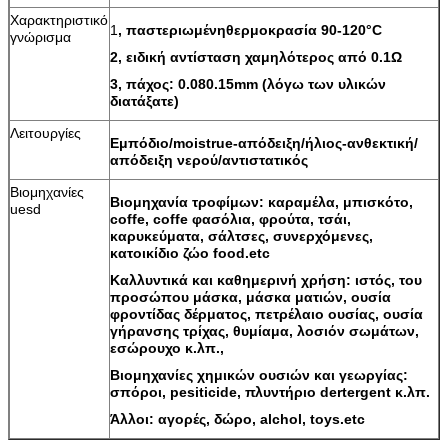
Χαρακτηριστικό
1
, παστεριωμένηθερμοκρασία 90-120°C
γνώρισμα
2, ειδική αντίσταση χαμηλότερος από 0.1Ω
3, πάχος: 0.080.15mm (λόγω των υλικών
διατάξατε)
Λειτουργίες
Εμπόδιο/moistrue-απόδειξη/ήλιος-ανθεκτική/
απόδειξη νερού/αντιστατικός
Βιομηχανίες
Βιομηχανία τροφίμων: καραμέλα, μπισκότο,
uesd
coffe, coffe φασόλια, φρούτα, τσάι,
καρυκεύματα, σάλτσες, συνερχόμενες,
κατοικίδιο ζώο food.etc
Καλλυντικά και καθημερινή χρήση: ιστός, του
προσώπου μάσκα, μάσκα ματιών, ουσία
φροντίδας δέρματος, πετρέλαιο ουσίας, ουσία
γήρανσης τρίχας, θυμίαμα, λοσιόν σωμάτων,
εσώρουχο κ.λπ.,
Βιομηχανίες χημικών ουσιών και γεωργίας:
σπόροι, pesiticide, πλυντήριο dertergent κ.λπ.
Άλλοι: αγορές, δώρο, alchol, toys.etc