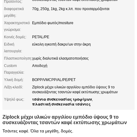
Προϊόντος:
διαφορετικά
70g, 250g, 1kg, 2kg κ.λπ. που προσαρμόζονται
μεγέθη:
Χαρακτηριστικό
Εμπόδιο φωτός/mositure
γνώρισμα:
Κοινές δομές:
PETAL/PE
Ειδική
εύκολη εγκοπή δακρυ'ων στην άκρη
λειτουργία:
Πλαστικοποίηση:
χωρίς διαλυτικά ελασματοποιήσεις
Custom
Αποδοχή
Παραγγελία:
Υλική δομή:
BOPP/VMCPP/AL/PE/PET
Λέξη-κλειδί:
Ziplock μέχρι υλικών αργιλίου εμπόδιο ύψους 9 το
συσκευάζοντας τσαντών καφέ εκτύπωσης χρωμάτων
τσάντα συσκευασίας τροφίμων
Υψηλό φως:
,
πλαστική συσκευασία τσάντες
Ziplock μέχρι υλικών αργιλίου εμπόδιο ύψους 9 το
συσκευάζοντας τσαντών καφέ εκτύπωσης χρωμάτων
Τσάντες καφέ. Όλα τα μεγέθη, δομές.