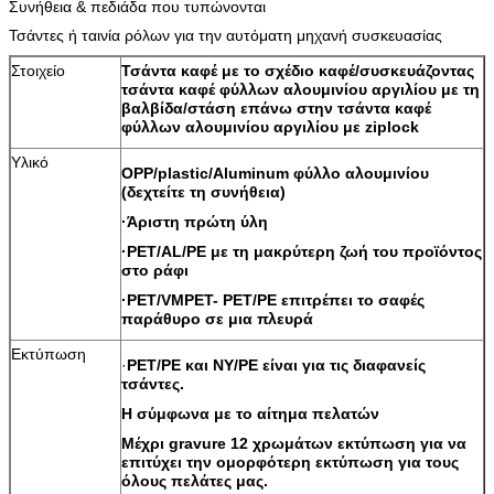
Συνήθεια & πεδιάδα που τυπώνονται
Τσάντες ή ταινία ρόλων για την αυτόματη μηχανή συσκευασίας
Στοιχείο
Τσάντα καφέ με το σχέδιο καφέ/συσκευάζοντας
τσάντα καφέ φύλλων αλουμινίου αργιλίου με τη
βαλβίδα/στάση επάνω στην τσάντα καφέ
φύλλων αλουμινίου αργιλίου με ziplock
Υλικό
OPP/plastic/Aluminum φύλλο αλουμινίου
(δεχτείτε τη συνήθεια)
·Άριστη πρώτη ύλη
·PET/AL/PE με τη μακρύτερη ζωή του προϊόντος
στο ράφι
·PET/VMPET- PET/PE επιτρέπει το σαφές
παράθυρο σε μια πλευρά
Εκτύπωση
·
PET/PE και NY/PE είναι για τις διαφανείς
τσάντες.
Η σύμφωνα με το αίτημα πελατών
Μέχρι gravure 12 χρωμάτων εκτύπωση για να
επιτύχει την ομορφότερη εκτύπωση για τους
όλους πελάτες μας.