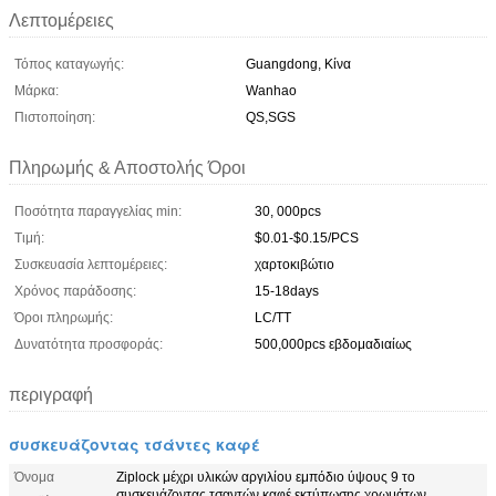
Λεπτομέρειες
Τόπος καταγωγής:
Guangdong, Κίνα
Μάρκα:
Wanhao
Πιστοποίηση:
QS,SGS
Πληρωμής & Αποστολής Όροι
Ποσότητα παραγγελίας min:
30, 000pcs
Τιμή:
$0.01-$0.15/PCS
Συσκευασία λεπτομέρειες:
χαρτοκιβώτιο
Χρόνος παράδοσης:
15-18days
Όροι πληρωμής:
LC/TT
Δυνατότητα προσφοράς:
500,000pcs εβδομαδιαίως
περιγραφή
συσκευάζοντας τσάντες καφέ
Όνομα
Ziplock μέχρι υλικών αργιλίου εμπόδιο ύψους 9 το
συσκευάζοντας τσαντών καφέ εκτύπωσης χρωμάτων