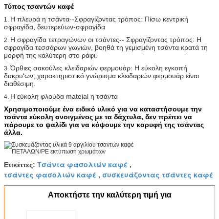
Τύπος τσαντών καφέ
Η πλευρά η τσάντα--Σφραγίζοντας τρόπος: Πίσω κεντρική
1.
σφραγίδα, δευτερεύων-σφραγίδα
Η σφραγίδα τετραγώνων οι τσάντες-- Σφραγίζοντας τρόπος: Η
2.
σφραγίδα τεσσάρων γωνιών, βοηθά τη γεμισμένη τσάντα κρατά τη
μορφή της καλύτερη στο ράφι.
Όρθιες σακούλες κλειδαριών φερμουάρ: Η εύκολη εγκοπή
3.
δακρυ'ων, χαρακτηριστικό γνώρισμα κλειδαριών φερμουάρ είναι
διαθέσιμη.
Η εύκολη φλούδα mateial η τσάντα
4.
Χρησιμοποιούμε ένα ειδικό υλικό για να καταστήσουμε την
τσάντα εύκολη ανοιγμένος με τα δάχτυλα, δεν πρέπει να
πάρουμε το ψαλίδι για να κόψουμε την κορυφή της τσάντας
άλλα.
Τσάντα φασολιών καφέ
Ετικέττες:
,
τσάντες φασολιών καφέ
συσκευάζοντας τσάντες καφέ
,
Αποκτήστε την καλύτερη τιμή για