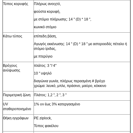
Τύπος κορυφής
Πλήρως ανοιχτό,
φούστα κορυφή,
με στόμιο πλήρωσης: 14 '' (D) * 18 '',
κωνικό στόμιο
Κάτω τύπος
επίπεδη βάση,
Αγωγός εκκένωσης: 14 '' (D) * 18 '' με αστεροειδές πέταλο ή
στόμιο ίριδας,
με πτερύγιο
Βρόχους
πλάτος: 3 "/ 4"
ανύψωσης
10 '' υψηλό
διαγώνια γωνία, πλήρως περασμένη # βρόχο
χρώμα: λευκό, μπλε, πράσινο, μαύρο, κόκκινο
Περιμετρική ζώνη
Πλάτος: 1,2 '', 2 '', 3 ''
UV
1% υν έως 3% κατεργασμένο
σταθεροποιημένο
Θήκη εγγράφων
PE ziplock,
Τύπος φακέλου