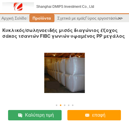
Shanghai DMIPS Investment Co., Ltd
Αρχική Σελίδα
Προϊόντα
Σχετικά με εμάς
Γύρος εργοστασίων
>>
Κυκλικός/σωληνοειδής μισός διαγώνιος έξοχος
σάκος τσαντών FIBC γωνιών υφαμένος PP μεγάλος
Καλύτερη τιμή
επαφή