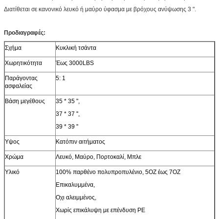
Διατίθεται σε κανονικό λευκό ή μαύρο ύφασμα με βρόχους ανύψωσης 3 ".
Προδιαγραφές:
Σχήμα
Κυκλική τσάντα
Χωρητικότητα
Έως 3000LBS
Παράγοντας
5: 1
ασφαλείας
Βάση μεγέθους
35 * 35 ",
37 * 37 '',
39 * 39 ''
Υψος
Κατόπιν αιτήματος
Χρώμα
Λευκό, Μαύρο, Πορτοκαλί, Μπλε
Υλικό
100% παρθένο πολυπροπυλένιο, 5OZ έως 7OZ
Επικαλυμμένα,
Οχι αλειμμένος,
Χωρίς επικάλυψη με επένδυση PE