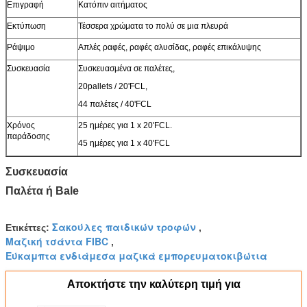
Επιγραφή
Κατόπιν αιτήματος
Εκτύπωση
Τέσσερα χρώματα το πολύ σε μια πλευρά
Ράψιμο
Απλές ραφές, ραφές αλυσίδας, ραφές επικάλυψης
Συσκευασία
Συσκευασμένα σε παλέτες,
20pallets / 20'FCL,
44 παλέτες / 40'FCL
Χρόνος
25 ημέρες για 1 x 20'FCL.
παράδοσης
45 ημέρες για 1 x 40'FCL
Συσκευασία
Παλέτα ή Bale
Σακούλες παιδικών τροφών
Ετικέττες:
,
Μαζική τσάντα FIBC
,
Εύκαμπτα ενδιάμεσα μαζικά εμπορευματοκιβώτια
Αποκτήστε την καλύτερη τιμή για