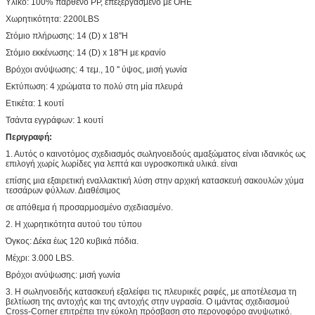
Υλικό: 100% παρθένο PP, επεξεργασμένο με ΟΗΕ
Χωρητικότητα: 2200LBS
Στόμιο πλήρωσης: 14 (D) x 18''H
Στόμιο εκκένωσης: 14 (D) x 18''H με κρανίο
Βρόχοι ανύψωσης: 4 τεμ., 10 '' ύψος, μισή γωνία
Εκτύπωση: 4 χρώματα το πολύ στη μία πλευρά
Ετικέτα: 1 κουτί
Τσάντα εγγράφων: 1 κουτί
Περιγραφή:
1. Αυτός ο καινοτόμος σχεδιασμός σωληνοειδούς αμαξώματος είναι ιδανικός ως
επιλογή χωρίς λωρίδες για λεπτά και υγροσκοπικά υλικά. είναι
επίσης μια εξαιρετική εναλλακτική λύση στην αρχική κατασκευή σακουλών χύμα
τεσσάρων φύλλων. Διαθέσιμος
σε απόθεμα ή προσαρμοσμένο σχεδιασμένο.
2. Η χωρητικότητα αυτού του τύπου
Όγκος: Δέκα έως 120 κυβικά πόδια.
Μέχρι: 3.000 LBS.
Βρόχοι ανύψωσης: μισή γωνία
3. Η σωληνοειδής κατασκευή εξαλείφει τις πλευρικές ραφές, με αποτέλεσμα τη
βελτίωση της αντοχής και της αντοχής στην υγρασία. Ο ιμάντας σχεδιασμού
Cross-Corner επιτρέπει την εύκολη πρόσβαση στο περονοφόρο ανυψωτικό.