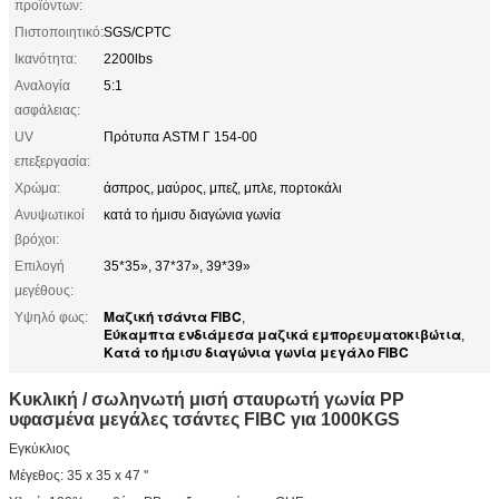
προϊόντων:
Πιστοποιητικό:
SGS/CPTC
Ικανότητα:
2200lbs
Αναλογία
5:1
ασφάλειας:
UV
Πρότυπα ASTM Γ 154-00
επεξεργασία:
Χρώμα:
άσπρος, μαύρος, μπεζ, μπλε, πορτοκάλι
Ανυψωτικοί
κατά το ήμισυ διαγώνια γωνία
βρόχοι:
Επιλογή
35*35», 37*37», 39*39»
μεγέθους:
Μαζική τσάντα FIBC
Υψηλό φως:
,
Εύκαμπτα ενδιάμεσα μαζικά εμπορευματοκιβώτια
,
Κατά το ήμισυ διαγώνια γωνία μεγάλο FIBC
Κυκλική / σωληνωτή μισή σταυρωτή γωνία PP
υφασμένα μεγάλες τσάντες FIBC για 1000KGS
Εγκύκλιος
Μέγεθος: 35 x 35 x 47 ''