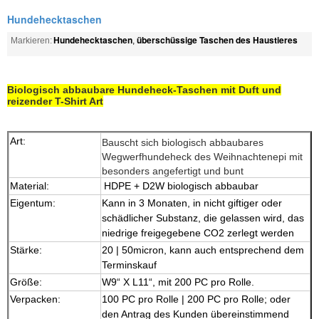
Hundehecktaschen
Hundehecktaschen
überschüssige Taschen des Haustieres
Markieren:
,
Biologisch abbaubare Hundeheck-Taschen mit Duft und
reizender T-Shirt Art
Art:
Bauscht sich biologisch abbaubares
Wegwerfhundeheck des Weihnachtenepi mit
besonders angefertigt und bunt
Material:
HDPE + D2W biologisch abbaubar
Eigentum:
Kann in 3 Monaten, in nicht giftiger oder
schädlicher Substanz, die gelassen wird, das
niedrige freigegebene CO2 zerlegt werden
Stärke:
20 | 50micron, kann auch entsprechend dem
Terminskauf
Größe:
W9“ X L11“, mit 200 PC pro Rolle.
Verpacken:
100 PC pro Rolle | 200 PC pro Rolle; oder
den Antrag des Kunden übereinstimmend