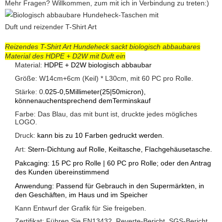
Mehr Fragen? Willkommen, zum mit ich in Verbindung zu treten:)
Reizendes T-Shirt Art Hundeheck sackt biologisch abbaubares
Material des HDPE + D2W mit Duft ein
Material:
HDPE + D2W biologisch abbaubar
Größe: W14cm+6cm (Keil) * L30cm, mit 60 PC pro Rolle.
Stärke: 0
.025-0,5Millimeter(25|50micron),
könnenauchentsprechend demTerminskauf
Farbe: Das Blau, das mit bunt ist, druckte jedes mögliches
LOGO.
Druck:
kann bis zu 10 Farben gedruckt werden.
Art:
Stern-Dichtung auf Rolle, Keiltasche, Flachgehäusetasche.
Pakcaging: 15 PC pro Rolle | 60 PC pro Rolle; oder den Antrag
des Kunden übereinstimmend
Anwendung: Passend für Gebrauch in den Supermärkten, in
den Geschäften, im Haus und im Speicher
Kann Entwurf der Grafik für Sie freigeben.
Zertifikat: Führen Sie EN13432, Reverte-Bericht, SGS-Bericht,