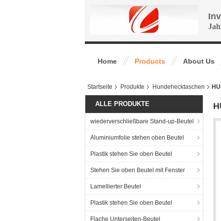
In
Jah
Home
Products
About Us
Startseite
Produkte
Hundehecktaschen
HUN
ALLE PRODUKTE
H
wiederverschließbare Stand-up-Beutel
Aluminiumfolie stehen oben Beutel
Plastik stehen Sie oben Beutel
Stehen Sie oben Beutel mit Fenster
Lamellierter Beutel
Plastik stehen Sie oben Beutel
Flache Unterseiten-Beutel