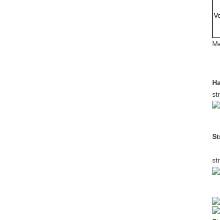
Vo
Me
Ha
st
St
st