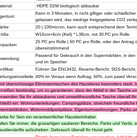
terial:
HDPE D2W biologisch abbaubar
Kann in 3 Monaten, in nicht giftiger oder schädlicher
igentum:
gelassen wird, das niedrige freigegebene CO2 zerl
ärke:
20 | 100micron, kann auch entsprechend dem Term
röße:
W15cm+6cm (Keil) * L38cm, mit 30 PC pro Rolle.
25 PC pro Rolle | 60 PC pro Rolle; oder den Antrag
erpacken:
übereinstimmend
Passend für Gebrauch in den Supermärkten, in den
nwendung:
und im Speicher
rtifikat:
Führen Sie EN13432, Reverte-Bericht, SGS-Bericht
hlungseinzelteile:
40% im Voraus wenn Auftrag, 60%, zum paied Versch
ind überschüssige Eliminatortaschen des Haustieres besonders stark, 
rreißen beständig, um zu garantieren, dass der Abfall in der Tasche un
erwenden Sie Ihr abbaubares und umweltfreundliche Tasche überall Ih
hließt ein: Wohnunterteilungen, Campingplätze, streicheln freundliche 
eterinärkliniken, Wohnmobilparkplätze, Eigentumswohnungen, Parks u
nke für Sein ein verantwortlicher Haustierinhaber.
alten Sie immer, die grasartigen sauberen Bereiche, Parks und Yards, 
austiersänfte aufzuheben. Gebrauch überall Ihr Hund geht.