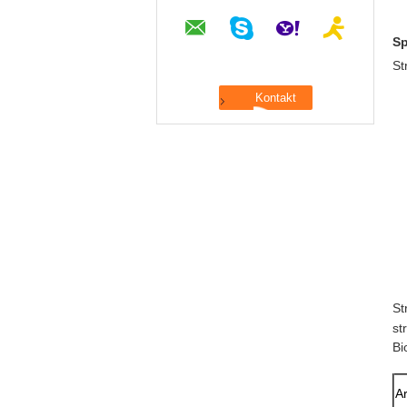
Sp
St
St
st
Bi
Ar