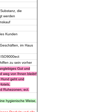
 Substanz, die
egt werden
inskauf
 des Kunden
 Geschäften, im Haus
, ISO9000ect
iffen zu sein vorher
langlebiges Gut und
d weg von Ihnen bleibt!
r Hund geht und
Hotels,
nd Ruhezonen, ect.
eine hygienische Weise,