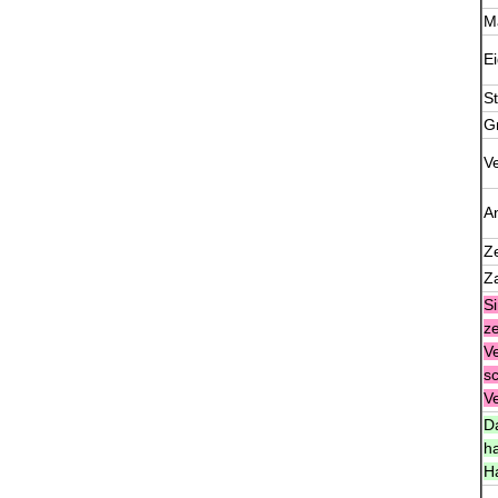
Ma
E
St
G
V
A
Ze
Za
S
ze
V
sc
V
Da
h
H