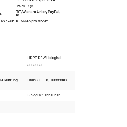
Standard zu exportieren.
15-20 Tage
T/T, Western Union, PayPal,
:
l/C
ähigkeit:
8 Tonnen pro Monat
HDPE D2W biologisch
abbaubar
Haustierheck, Hundeabfall
lle Nutzung:
Biologisch abbaubar