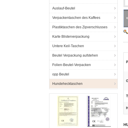
Auslauf-Beutel
Verpackentaschen des Kaffees
Plastiktaschen des Zipverschlusses
Karte Blisterverpackung
Untere Keil-Taschen
Beutel Verpackung aufstehen
P
Folien-Beutel-Verpacken
opp Beutel
G
Hundehecktaschen
T
H
HU