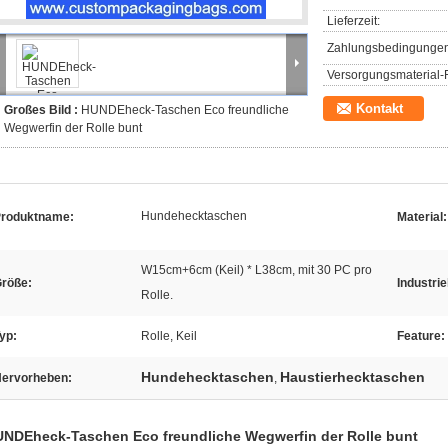
Lieferzeit:
Zahlungsbedingungen
Versorgungsmaterial-F
Kontakt
Großes Bild :
HUNDEheck-Taschen Eco freundliche
Wegwerfin der Rolle bunt
Hundehecktaschen
roduktname:
Material:
W15cm+6cm (Keil) * L38cm, mit 30 PC pro
röße:
Industrie
Rolle.
yp:
Rolle, Keil
Feature:
Hundehecktaschen
Haustierhecktaschen
ervorheben:
,
NDEheck-Taschen Eco freundliche Wegwerfin der Rolle bunt