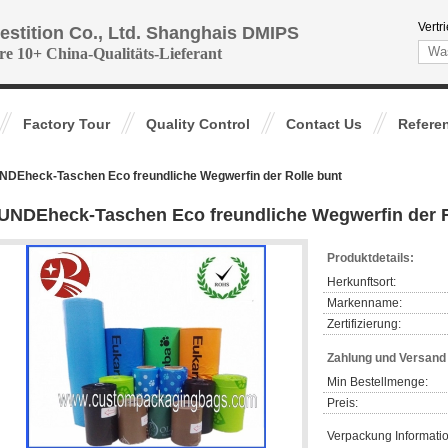
Vertr
vestition Co., Ltd. Shanghais DMIPS
re 10+ China-Qualitäts-Lieferant
Factory Tour
Quality Control
Contact Us
Refere
DEheck-Taschen Eco freundliche Wegwerfin der Rolle bunt
UNDEheck-Taschen Eco freundliche Wegwerfin der R
Produktdetails:
Herkunftsort:
Markenname:
Zertifizierung:
Zahlung und Versan
Min Bestellmenge:
Preis:
Verpackung Informati