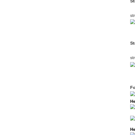
St
st
St
st
Fo
He
He