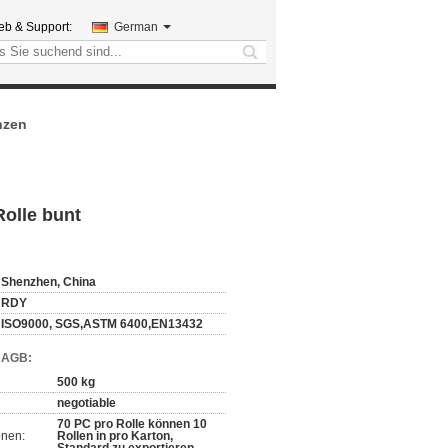
ieb & Support:
German
search
nzen
olle bunt
Shenzhen, China
RDY
ISO9000, SGS,ASTM 6400,EN13432
d AGB:
500 kg
negotiable
70 PC pro Rolle können 10
onen:
Rollen in pro Karton,