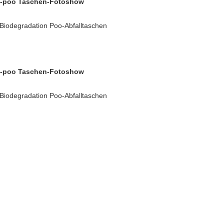
nd-poo Taschen-Fotoshow
/Biodegradation Poo-Abfalltaschen
nd-poo Taschen-Fotoshow
/Biodegradation Poo-Abfalltaschen