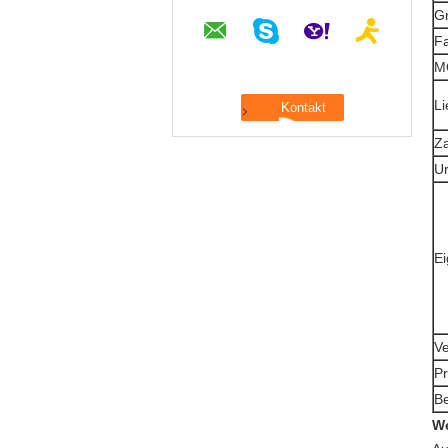
G
F
M
Li
Z
Ur
Ei
Ve
Pr
B
We