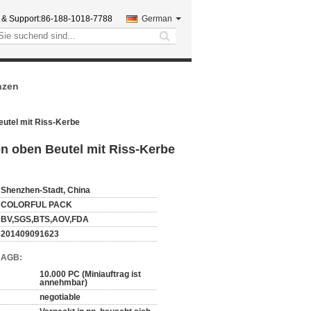
 & Support:
86-188-1018-7788
German
search
nzen
utel mit Riss-Kerbe
n oben Beutel mit Riss-Kerbe
Shenzhen-Stadt, China
COLORFUL PACK
BV,SGS,BTS,AOV,FDA
201409091623
d AGB:
10.000 PC (Miniauftrag ist
annehmbar)
negotiable