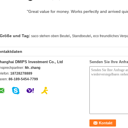
"Great value for money. Works perfectly and arrived quick
,
,
Größe und Tag:
saco stehen oben Beutel
Standbeutel
eco freundliches Verp
ontaktdaten
hanghai DMIPS Investment Co., Ltd
Senden Sie Ihre Anfra
nsprechpartner:
Mr. zhang
elefon:
18728278889
axen:
86-189-5454-7799