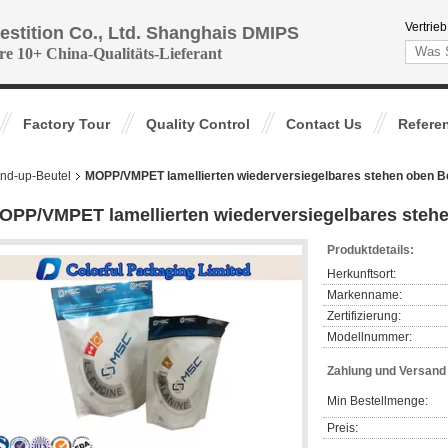
Vertrieb
vestition Co., Ltd. Shanghais DMIPS
re 10+ China-Qualitäts-Lieferant
Factory Tour
Quality Control
Contact Us
Refere
and-up-Beutel
MOPP/VMPET lamellierten wiederversiegelbares stehen oben Be
OPP/VMPET lamellierten wiederversiegelbares stehe
Produktdetails:
Herkunftsort:
Markenname:
Zertifizierung:
Modellnummer:
Zahlung und Versan
Min Bestellmenge:
Preis: