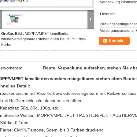
Verpackung Informati
Lieferzeit:
Zahlungsbedingungen
Versorgungsmaterial-F
Großes Bild :
MOPP/VMPET lamellierten
wiederversiegelbares stehen oben Beutel mit Riss-
Kontakt
Kerbe
Beutel Verpackung aufstehen
stehen Sie ob
ervorheben:
,
PP/VMPET lamellierten wiederversiegelbares stehen oben Beutel
hnelles Detail:
rpackentasche mit Riss-Kerbe/wiederversiegelbare mit Reißverschluss
t mit Reißverschluss/einfachem sich öffnen
 Kapazität: 50g, 80g, 100g, etc.
 materielle Wahlen: MOPP/VMPET/PET, HAUSTIER/PET, HAUSTIER/V
 Stärke: 0.1mm
 Farbe: CMYK/Pantone, Soem, bis 9 Farben druckend