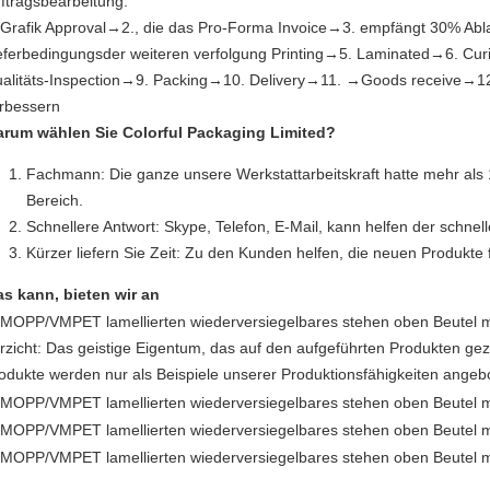
ftragsbearbeitung:
 Grafik Approval→2., die das Pro-Forma Invoice→3. empfängt 30% Ab
eferbedingungsder weiteren verfolgung Printing→5. Laminated→6. C
alitäts-Inspection→9. Packing→10. Delivery→11. →Goods receive→1
rbessern
rum wählen Sie Colorful Packaging Limited?
Fachmann: Die ganze unsere Werkstattarbeitskraft hatte mehr als
Bereich.
Schnellere Antwort: Skype, Telefon, E-Mail, kann helfen der schnel
Kürzer liefern Sie Zeit: Zu den Kunden helfen, die neuen Produkte f
s kann, bieten wir an
rzicht: Das geistige Eigentum, das auf den aufgeführten Produkten gezei
odukte werden nur als Beispiele unserer Produktionsfähigkeiten angebo