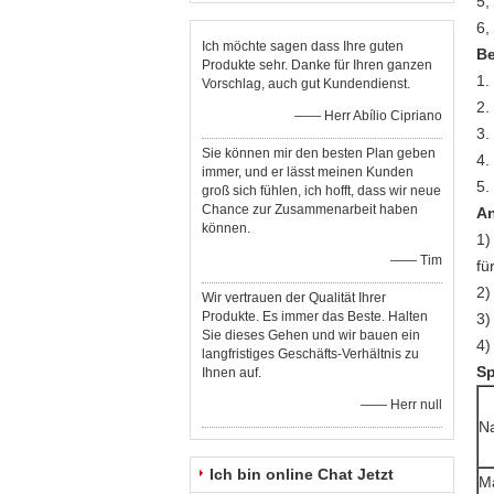
5,
6,
Ich möchte sagen dass Ihre guten
Be
Produkte sehr. Danke für Ihren ganzen
1.
Vorschlag, auch gut Kundendienst.
2.
—— Herr Abílio Cipriano
3.
Sie können mir den besten Plan geben
4.
immer, und er lässt meinen Kunden
5.
groß sich fühlen, ich hofft, dass wir neue
Chance zur Zusammenarbeit haben
A
können.
1)
—— Tim
fü
2)
Wir vertrauen der Qualität Ihrer
Produkte. Es immer das Beste. Halten
3)
Sie dieses Gehen und wir bauen ein
4)
langfristiges Geschäfts-Verhältnis zu
Sp
Ihnen auf.
—— Herr null
N
Ich bin online Chat Jetzt
Ma