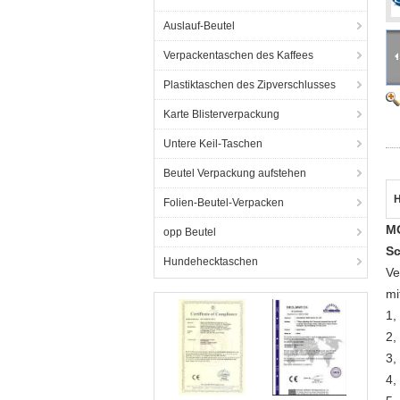
Auslauf-Beutel
Verpackentaschen des Kaffees
Plastiktaschen des Zipverschlusses
Karte Blisterverpackung
Untere Keil-Taschen
Beutel Verpackung aufstehen
H
Folien-Beutel-Verpacken
MO
opp Beutel
Sc
Hundehecktaschen
Ve
mi
1,
2,
3,
4,