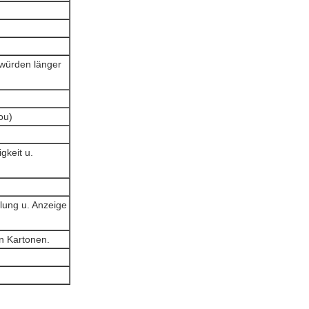
 würden länger
ou)
gkeit u.
llung u. Anzeige
en Kartonen.