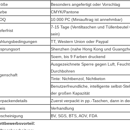
röße
Besonders angefertigt oder Vorschlag
arbe
CMYK/Pantone
OQ
10.000 PC (Miniauftrag ist annehmbar)
7-15 Tage (Ventiltaschen und Tüllenbeutel
eferfrist
sein)
ahlungsbedingungen
TT, Western Union oder Paypal
sprungsort
Shenzhen (nahe Hong Kong und Guangzh
Soem, bis 9 Farben druckend
Ausgezeichnete Sperre gegen Luft, Feuchti
Durchbohren
genschaft
Tinte: Nichtbenzol, Nichtketon
Benutzerfreundliche, intelligente selbst-Ste
der großen Kapazität
rpackendetails
Zuerst verpackt in pp.-Taschen, dann in d
eis
Verhandlung
escheinigung
BV, SGS, BTS, AOV, FDA
ttbewerbsvorteil: