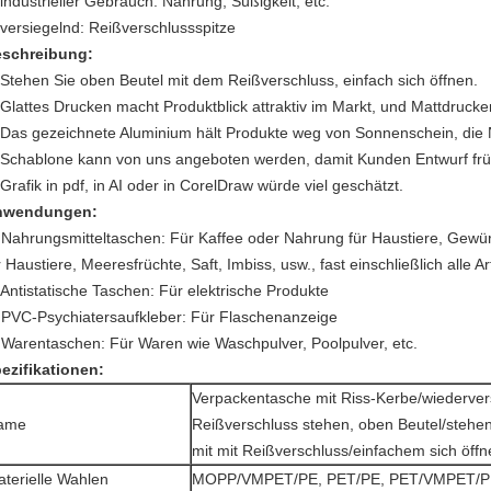
 industrieller Gebrauch: Nahrung, Süßigkeit, etc.
 versiegelnd: Reißverschlussspitze
schreibung:
 Stehen Sie oben Beutel mit dem Reißverschluss, einfach sich öffnen.
 Glattes Drucken macht Produktblick attraktiv im Markt, und Mattdruck
 Das gezeichnete Aluminium hält Produkte weg von Sonnenschein, die N
 Schablone kann von uns angeboten werden, damit Kunden Entwurf fr
 Grafik in pdf, in AI oder in CorelDraw würde viel geschätzt.
nwendungen:
 Nahrungsmitteltaschen: Für Kaffee oder Nahrung für Haustiere, Gewür
r Haustiere, Meeresfrüchte, Saft, Imbiss, usw., fast einschließlich alle 
 Antistatische Taschen: Für elektrische Produkte
 PVC-Psychiatersaufkleber: Für Flaschenanzeige
 Warentaschen: Für Waren wie Waschpulver, Poolpulver, etc.
ezifikationen:
Verpackentasche mit Riss-Kerbe/wiederver
ame
Reißverschluss stehen, oben Beutel/stehe
mit mit Reißverschluss/einfachem sich öffn
terielle Wahlen
MOPP/VMPET/PE, PET/PE, PET/VMPET/PE