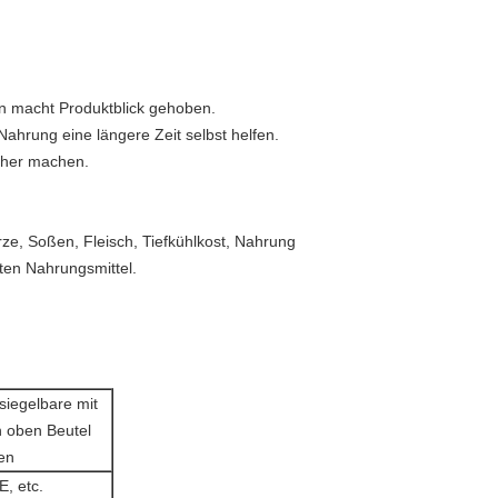
en macht Produktblick gehoben.
ahrung eine längere Zeit selbst helfen.
üher machen.
ze, Soßen, Fleisch, Tiefkühlkost, Nahrung
Arten Nahrungsmittel.
siegelbare mit
n oben Beutel
en
, etc.