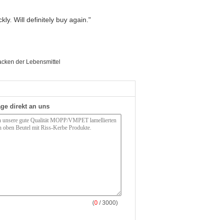
ly. Will definitely buy again."
acken der Lebensmittel
ge direkt an uns
(
0
/ 3000)