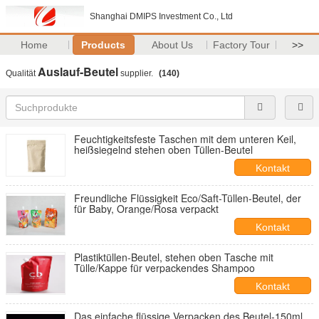
Shanghai DMIPS Investment Co., Ltd
Home
Products
About Us
Factory Tour
>>
Auslauf-Beutel
Qualität
supplier.
(140)
Feuchtigkeitsfeste Taschen mit dem unteren Keil,
heißsiegelnd stehen oben Tüllen-Beutel
Kontakt
Freundliche Flüssigkeit Eco/Saft-Tüllen-Beutel, der
für Baby, Orange/Rosa verpackt
Kontakt
Plastiktüllen-Beutel, stehen oben Tasche mit
Tülle/Kappe für verpackendes Shampoo
Kontakt
Das einfache flüssige Verpacken des Beutel-150ml