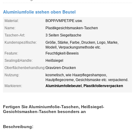
Aluminiumfolie stehen oben Beutel
Material:
BOPP/VMPET/PE usw.
Name:
Plastikgesichtsmasken-Taschen
Taschen-Art:
3 Seiten Siegeltasche
Kundenspezifische:
Größe, Stärke, Farbe, Drucken, Logo, Marke,
Modell, Verpackungsmethode etc.
Feature:
Feuchtigkeit-Beweis
Sealing&Handle:
Heißsiegel
Oberflächenbehandlung:
Gravüren-Drucken
Nutzung:
kosmetisch, wie Haarpflegeshampoo,
Hautpflegecreme, Gesichtsmaske etc. verpackend.
Aluminiumfoliebeutel
Plastikfolienverpacken
Markieren:
,
Fertigen Sie Aluminiumfolie-Taschen, Heißsiegel-
Gesichtsmasken-Taschen besonders an
Beschreibung: