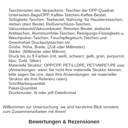
Taschenarten des Verpackens: Taschen der OPP-Quadrat-
Unterseiten-Bags/OPP, Kaffee-Taschen-Kaffee-Beutel,
Süßigkeits-Taschen, Teebeutel, Nahrung- für Haustieretaschen,
stehen oben Beutel, Reißverschluss-Taschen,
Vakuumbeutel/Vakuumbeutel, Retorten-Beutel, statische
Antitaschen, Aluminiumfolie-Taschen, Reinigungs-Flüssigkeits-u.
Waschpulver-Taschen, Feuchtpflegetuch-Taschen und
Gewohnheit Druckpolytaschen etc.
Größe: Höhe, Breite, (Zoll oder Millimeter)
Stärke: (Millimeter oder Mikron)
Druck bis zu 9 Farben (rot, weiß, schwarz, gelb, grün, purpurrot,
blau, Gold, Silber)
Materielle Struktur: OPP/CPP, PET/LLDPE, PET/VMPET/PE usw.
(Anmerkungen: wenn Sie nicht Ihre materielle Struktur kennen,
bitte sagen Sie uns, dass Ihre Anwendungen, wir materieller
Struktur als Ihre Referenz raten)
Schriftfarbequantität
Paket-Quantität
Druckmuster: Al oder pdf-Dateiformat
Willkommen zur Untersuchung .we sind herzlichst Blick vorwärts
zum Zusammenarbeiten mit Ihnen!
Bewertungen & Rezensionen