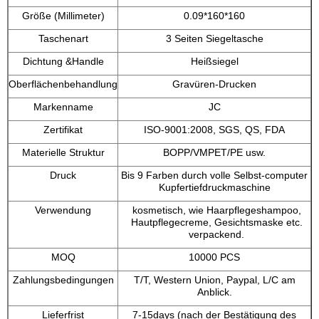
Größe (Millimeter)
0.09*160*160
Taschenart
3 Seiten Siegeltasche
Dichtung &Handle
Heißsiegel
Oberflächenbehandlung
Gravüren-Drucken
Markenname
JC
Zertifikat
ISO-9001:2008, SGS, QS, FDA
Materielle Struktur
BOPP/VMPET/PE usw.
Druck
Bis 9 Farben durch volle Selbst-computer
Kupfertiefdruckmaschine
Verwendung
kosmetisch, wie Haarpflegeshampoo,
Hautpflegecreme, Gesichtsmaske etc.
verpackend.
MOQ
10000 PCS
Zahlungsbedingungen
T/T, Western Union, Paypal, L/C am
Anblick.
Lieferfrist
7-15days (nach der Bestätigung des