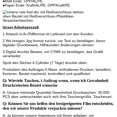
●Matt Ende: OPP/AL/PE
●Paper Ende: Kraft/AL/PE, OPP/Kraft/PE.
Unser Arbeitsprozeß
1.Artwork in Ai-/Pdfformat ist Lieferant von den Kunden.
2.We bringen Jpg.format zurück, um Text zu bestätigen, bevor
digitaler Druckbeweis, Hilfskunden Änderungen simsen.
3.Digital druckte Beweis, um CYMK zu bestätigen, das Grafik
verarbeitet.
Spott des Stiches 4.Cylinder (7 Tage) druckte oben.
Produktion des Auftrages 5.Mass: enthaltenes Drucken, lamelliert,
Kurieren, Beutel machend, kontrolliert und qualifiziert.
Q: Wieviele Taschen, i-Auftrag wenn, wenn ich Gewohnheit
Druckretorten-Beutel wünsche
A: Unsere minimale Quantität Gewohnheit Drucktaschen: 30.000
PCS aber unterscheidet auch sich Ihre Taschengröße, Taschenart
Q: Können Sie uns helfen den bestgeeigneten Film entscheiden,
den wir unsere Produkte verpacken müssen?
A: Ja können unsere Ingenieure mit Ihnen arbeiten, um