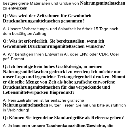
Nahrungsmitteltaschen
bestgeeignete Materialien und Größe von
zu entwickeln.
Q: Was wird der Zeitrahmen für Gewohnheit
Drucknahrungsmitteltaschen genommen
?
A: Unsere Vorbereitungs- und Anlaufzeit ist Arbeit 15 Tage nach
dem bestätigten Auftrag
Q: Was ist erforderlich, Sie bereitzustellen, wenn ich
Gewohnheit Drucknahrungsmitteltaschen wünsche
?
A: Wir benötigen Ihren Entwurf in AI. oder ENV. oder CDR. Oder
pdf. Format.
Q: Ich benötige kein hohes Grafikdesign, in meinen
Nahrungsmitteltaschen gedruckt zu werden
; Ich möchte nur
unser Logo und irgendeine Textangelegenheit drucken. Nimmt
er die selbe Menge von Zeit als hohe grafische entworfene
Druck
nahrungsmitteltaschen
für das verpackende und
Lebensmittelverpacken Bioprodukt?
A: Nein Zeitrahmen ist für einfache grafische
Nahrungsmitteltaschen
kürzer. Treten Sie mit uns bitte ausführlich
in Verbindung!
Q: Können Sie irgendeine Standardgröße als Referenz geben?
A: Ja
basieren unsere Taschenkapazitäten/Gewichte, die