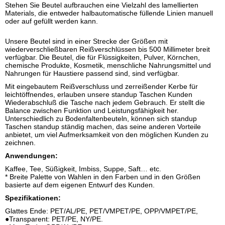
Stehen Sie Beutel aufbrauchen eine Vielzahl des lamellierten
Materials, die entweder halbautomatische füllende Linien manuell
oder auf gefüllt werden kann.
Unsere Beutel sind in einer Strecke der Größen mit
wiederverschließbaren Reißverschlüssen bis 500 Millimeter breit
verfügbar. Die Beutel, die für Flüssigkeiten, Pulver, Körnchen,
chemische Produkte, Kosmetik, menschliche Nahrungsmittel und
Nahrungen für Haustiere passend sind, sind verfügbar.
Mit eingebautem Reißverschluss und zerreißender Kerbe für
leichtöffnendes, erlauben unsere standup Taschen Kunden
Wiederabschluß die Tasche nach jedem Gebrauch. Er stellt die
Balance zwischen Funktion und Leistungsfähigkeit her.
Unterschiedlich zu Bodenfaltenbeuteln, können sich standup
Taschen standup ständig machen, das seine anderen Vorteile
anbietet, um viel Aufmerksamkeit von den möglichen Kunden zu
zeichnen.
Anwendungen:
Kaffee, Tee, Süßigkeit, Imbiss, Suppe, Saft… etc.
* Breite Palette von Wahlen in den Farben und in den Größen
basierte auf dem eigenen Entwurf des Kunden.
Spezifikationen:
Glattes Ende: PET/AL/PE, PET/VMPET/PE, OPP/VMPET/PE,
●Transparent: PET/PE, NY/PE.