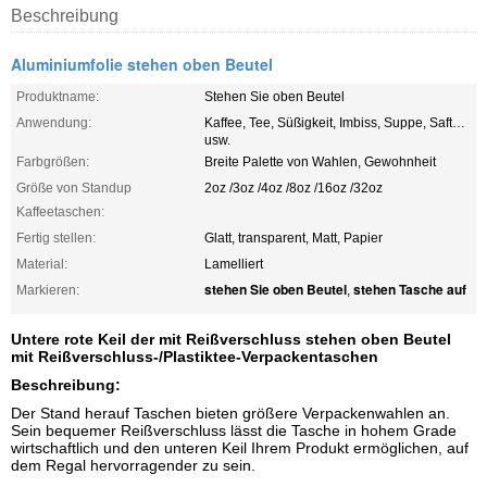
Beschreibung
Aluminiumfolie stehen oben Beutel
Produktname:
Stehen Sie oben Beutel
Anwendung:
Kaffee, Tee, Süßigkeit, Imbiss, Suppe, Saft…
usw.
Farbgrößen:
Breite Palette von Wahlen, Gewohnheit
Größe von Standup
2oz /3oz /4oz /8oz /16oz /32oz
Kaffeetaschen:
Fertig stellen:
Glatt, transparent, Matt, Papier
Material:
Lamelliert
stehen Sie oben Beutel
stehen Tasche auf
Markieren:
,
Untere rote Keil der mit Reißverschluss stehen oben Beutel
mit Reißverschluss-/Plastiktee-Verpackentaschen
Beschreibung:
Der Stand herauf Taschen bieten größere Verpackenwahlen an.
Sein bequemer Reißverschluss lässt die Tasche in hohem Grade
wirtschaftlich und den unteren Keil Ihrem Produkt ermöglichen, auf
dem Regal hervorragender zu sein.