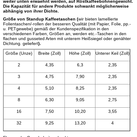
weiter unten erwaehnt werden, auf Röstkaffeebohnengewicht.
Die Kapazität für andere Produkte schwankt möglicherweise
abhängig von ihrer Dichte.
Größe von Standup Kaffeetaschen (
wir bieten lamellierte
Folientaschen/-rollen der besseren Qualität (mit Papier, Folie, pp.-
u. PETgewebe) gemäß der Kundenspezifikation in den
verschiedenen Farben, Größen an, werden etc.-Taschen in den
flachen und gusseted Arten mit unterem Heißsiegel oder genähter
Dichtung. geliefert
).
Größe (Unze)
Breite (Zoll)
Höhe (Zoll)
Unterer Keil (Zoll)
2
4,35
6,3
2,35
3
4,75
7,90
2,35
4
5,10
8,25
2,35
8
6,30
9,05
2,75
16
7,50
10,20
3,55
32
9,25
13,20
4