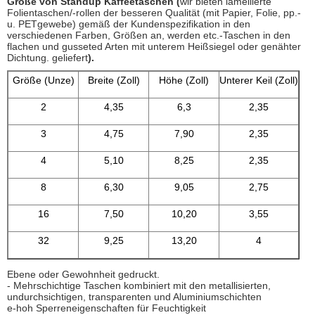
Größe von Standup Kaffeetaschen (
wir bieten lamellierte
Folientaschen/-rollen der besseren Qualität (mit Papier, Folie, pp.-
u. PETgewebe) gemäß der Kundenspezifikation in den
verschiedenen Farben, Größen an, werden etc.-Taschen in den
flachen und gusseted Arten mit unterem Heißsiegel oder genähter
Dichtung. geliefert
).
Größe (Unze)
Breite (Zoll)
Höhe (Zoll)
Unterer Keil (Zoll)
2
4,35
6,3
2,35
3
4,75
7,90
2,35
4
5,10
8,25
2,35
8
6,30
9,05
2,75
16
7,50
10,20
3,55
32
9,25
13,20
4
Ebene oder Gewohnheit gedruckt.
- Mehrschichtige Taschen kombiniert mit den metallisierten,
undurchsichtigen, transparenten und Aluminiumschichten
e-hoh Sperreneigenschaften für Feuchtigkeit