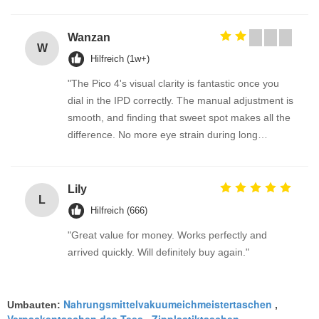
Wanzan
W
Hilfreich (1w+)
"The Pico 4's visual clarity is fantastic once you
dial in the IPD correctly. The manual adjustment is
smooth, and finding that sweet spot makes all the
difference. No more eye strain during long
sessions. Highly recommend taking the time to set
it up properly!""The Pico 4's visual clarity is
fantastic once you dial in the IPD correctly. The
Lily
L
manual adjustment is smooth, and finding that
Hilfreich (666)
sweet spot makes all the difference. No more eye
"Great value for money. Works perfectly and
strain during long sessions. Highly recommend
arrived quickly. Will definitely buy again."
taking the time to set it up properly!""The Pico 4's
visual clarity is fantastic once you dial in the IPD
correctly. The manual adjustment is smooth, and
Nahrungsmittelvakuumeichmeistertaschen
Umbauten:
,
finding that sweet spot makes all the difference.
Verpackentaschen des Tees
Zipplastiktaschen