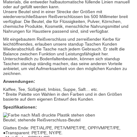
Materials, die entweder halbautomatische füllende Linien manuell
oder auf gefüllt werden kann.
Unsere Beutel sind in einer Strecke der Größen mit
wiederverschließbaren Reißverschlüssen bis 500 Millimeter breit
verfügbar. Die Beutel, die für Flüssigkeiten, Pulver, Körnchen,
chemische Produkte, Kosmetik, menschliche Nahrungsmittel und
Nahrungen für Haustiere passend sind, sind verfügbar.
Mit eingebautem Reißverschluss und zerreißender Kerbe für
leichtöffnendes, erlauben unsere standup Taschen Kunden
Wiederabschluß die Tasche nach jedem Gebrauch. Er stellt die
Balance zwischen Funktion und Leistungsfähigkeit her.
Unterschiedlich zu Bodenfaltenbeuteln, können sich standup
Taschen standup ständig machen, das seine anderen Vorteile
anbietet, um viel Aufmerksamkeit von den möglichen Kunden zu
zeichnen.
Anwendungen:
Kaffee, Tee, Süßigkeit, Imbiss, Suppe, Saft… etc.
* Breite Palette von Wahlen in den Farben und in den Größen
basierte auf dem eigenen Entwurf des Kunden.
Spezifikationen:
Glattes Ende: PET/AL/PE, PET/VMPET/PE, OPP/VMPET/PE,
●Transparent: PET/PE, NY/PE.