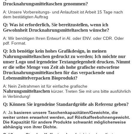
Drucknahrungsmitteltaschen genommen
?
A: Unsere Vorbereitungs- und Anlaufzeit ist Arbeit 15 Tage nach
dem bestätigten Auftrag
Q: Was ist erforderlich, Sie bereitzustellen, wenn ich
Gewohnheit Drucknahrungsmitteltaschen wünsche
?
A: Wir benötigen Ihren Entwurf in AI. oder ENV. oder CDR. Oder
pdf. Format.
Q: Ich benötige kein hohes Grafikdesign, in meinen
Nahrungsmitteltaschen gedruckt zu werden
; Ich möchte nur
unser Logo und irgendeine Textangelegenheit drucken. Nimmt
er die selbe Menge von Zeit als hohe grafische entworfene
Druck
nahrungsmitteltaschen
für das verpackende und
Lebensmittelverpacken Bioprodukt?
A: Nein Zeitrahmen ist für einfache grafische
Nahrungsmitteltaschen
kürzer. Treten Sie mit uns bitte ausführlich
in Verbindung!
Q: Können Sie irgendeine Standardgröße als Referenz geben?
A: Ja
basieren unsere Taschenkapazitäten/Gewichte, die
weiter unten erwaehnt werden, auf Röstkaffeebohnengewicht.
Die Kapazität für andere Produkte schwankt möglicherweise
abhängig von ihrer Dichte.