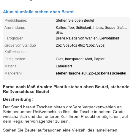
Aluminiumfolie stehen oben Beutel
Produktname:
Stehen Sie oben Beutel
Anwendung:
Kaffee, Tee, Süßigkeit, Imbiss, Suppe, Saft…
usw.
Farbgrößen:
Breite Palette von Wahlen, Gewohnheit
Größe von Standup
2oz /3oz /4oz /8oz /16oz /32oz
Kaffeetaschen:
Fertig stellen:
Glatt, transparent, Matt, Papier
Material:
Lamelliert
stehen Tasche auf
Zip-Lock-Plastikbeutel
Markieren:
,
Farbe nach Maß druckte Plastik stehen oben Beutel, stehende
Reißverschluss-Beutel
Beschreibung:
Der Stand herauf Taschen bieten größere Verpackenwahlen an.
Sein bequemer Reißverschluss lässt die Tasche in hohem Grade
wirtschaftlich und den unteren Keil Ihrem Produkt ermöglichen, auf
dem Regal hervorragender zu sein.
Stehen Sie Beutel aufbrauchen eine Vielzahl des lamellierten