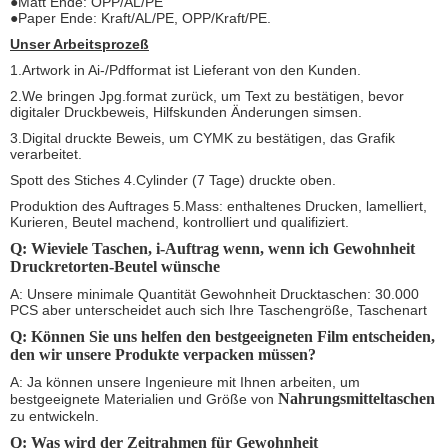
●Matt Ende: OPP/AL/PE
●Paper Ende: Kraft/AL/PE, OPP/Kraft/PE.
Unser Arbeitsprozeß
1.Artwork in Ai-/Pdfformat ist Lieferant von den Kunden.
2.We bringen Jpg.format zurück, um Text zu bestätigen, bevor
digitaler Druckbeweis, Hilfskunden Änderungen simsen.
3.Digital druckte Beweis, um CYMK zu bestätigen, das Grafik
verarbeitet.
Spott des Stiches 4.Cylinder (7 Tage) druckte oben.
Produktion des Auftrages 5.Mass: enthaltenes Drucken, lamelliert,
Kurieren, Beutel machend, kontrolliert und qualifiziert.
Q: Wieviele Taschen, i-Auftrag wenn, wenn ich Gewohnheit
Druckretorten-Beutel wünsche
A: Unsere minimale Quantität Gewohnheit Drucktaschen: 30.000
PCS aber unterscheidet auch sich Ihre Taschengröße, Taschenart
Q: Können Sie uns helfen den bestgeeigneten Film entscheiden,
den wir unsere Produkte verpacken müssen?
A: Ja können unsere Ingenieure mit Ihnen arbeiten, um
Nahrungsmitteltaschen
bestgeeignete Materialien und Größe von
zu entwickeln.
Q: Was wird der Zeitrahmen für Gewohnheit