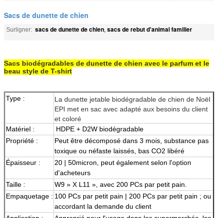
Sacs de dunette de chien
sacs de dunette de chien
sacs de rebut d'animal familier
Surligner:
,
Sacs biodégradables de dunette de chien avec le parfum et le
beau style de T-shirt
Type :
La dunette jetable biodégradable de chien de Noël
EPI met en sac avec adapté aux besoins du client
et coloré
Matériel :
HDPE + D2W biodégradable
Propriété :
Peut être décomposé dans 3 mois, substance pas
toxique ou néfaste laissés, bas CO2 libéré
Épaisseur :
20 | 50micron, peut également selon l'option
d'acheteurs
Taille :
W9 » X L11 », avec 200 PCs par petit pain.
Empaquetage :
100 PCs par petit pain | 200 PCs par petit pain ; ou
accordant la demande du client
Application :
Approprié pour l'usage dans les supermarchés, les