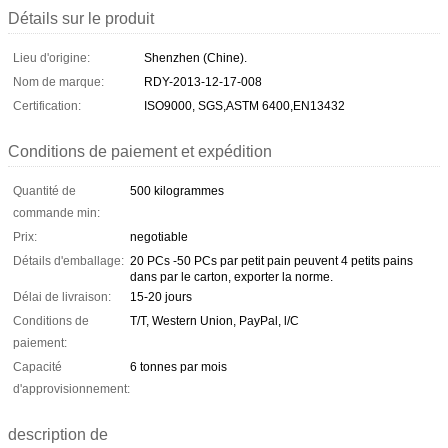
Détails sur le produit
Lieu d'origine:
Shenzhen (Chine).
Nom de marque:
RDY-2013-12-17-008
Certification:
ISO9000, SGS,ASTM 6400,EN13432
Conditions de paiement et expédition
Quantité de
500 kilogrammes
commande min:
Prix:
negotiable
Détails d'emballage:
20 PCs -50 PCs par petit pain peuvent 4 petits pains
dans par le carton, exporter la norme.
Délai de livraison:
15-20 jours
Conditions de
T/T, Western Union, PayPal, l/C
paiement:
Capacité
6 tonnes par mois
d'approvisionnement:
description de