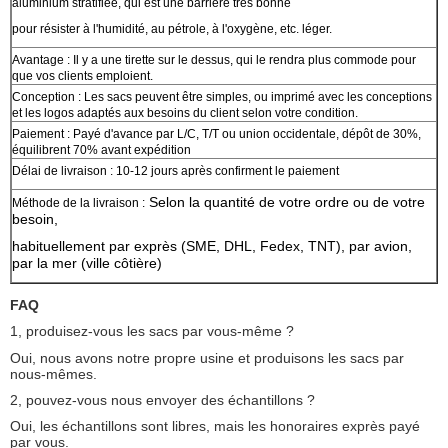
aluminium stratifiée, qui est une barrière très bonne
pour résister à l'humidité, au pétrole, à l'oxygène, etc. léger.
Avantage : Il y a une tirette sur le dessus, qui le rendra plus commode pour
que vos clients emploient.
Conception : Les sacs peuvent être simples, ou imprimé avec les conceptions
et les logos adaptés aux besoins du client selon votre condition.
Paiement : Payé d'avance par L/C, T/T ou union occidentale, dépôt de 30%,
équilibrent 70% avant expédition
Délai de livraison : 10-12 jours après confirment le paiement
Selon la quantité de votre ordre ou de votre
Méthode de la livraison :
besoin,
habituellement par exprès (SME, DHL, Fedex, TNT), par avion,
par la mer
(ville côtière)
FAQ
1, produisez-vous les sacs par vous-même ?
Oui, nous avons notre propre usine et produisons les sacs par
nous-mêmes.
2, pouvez-vous nous envoyer des échantillons ?
Oui, les échantillons sont libres, mais les honoraires exprès payé
par vous.