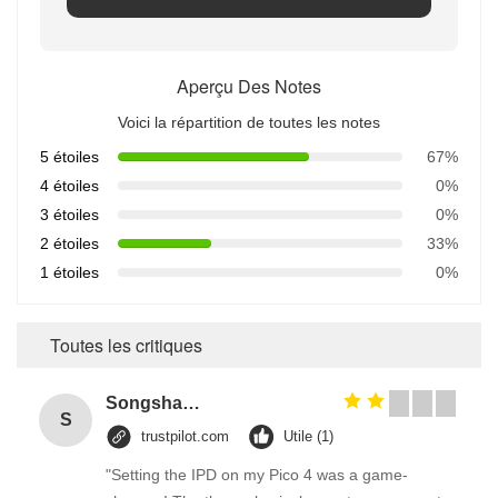
Aperçu Des Notes
Voici la répartition de toutes les notes
5 étoiles
67%
4 étoiles
0%
3 étoiles
0%
2 étoiles
33%
1 étoiles
0%
Toutes les critiques
Songshang
S
trustpilot.com
Utile (1)
"Setting the IPD on my Pico 4 was a game-