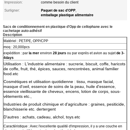
Impression:
comme besoin du client
Paquet de sac d'OPP
Surligner:
,
emballage plastique alimentaire
Sacs de conditionnement en plastique d'Opp de cellophane avec le
cachetage auto-adhésif
Description
Matériel : PET/PE, OPP/CPP
moq : 20,000pcs
expédition : par
la mer
environ
28 jours
ou par exprès et avion au sujet
de 3-
4days
Utilisation : L'industrie alimentaire : sucrerie, biscuit, coffe, haricots
de coffe, fruit, thé, épices, sauces, rencontrées, animal familier
food.etc
Cosmétiques et utilisation quotidienne : tissu, masque facial,
masque d'oeil, essence de soins de la peau, huile d'essence,
essence vieillissante de cheveux, encens, lotion de corps, sous-
vêtements etc.,
Industries de produit chimique et d'agriculture : graines, pesiticide,
blanchisserie etc. dertergent
D'autres : achats, cadeau, alchol, toys.etc
Caractéristique : Avec l'excellente qualité d'impression, il y a une couche en