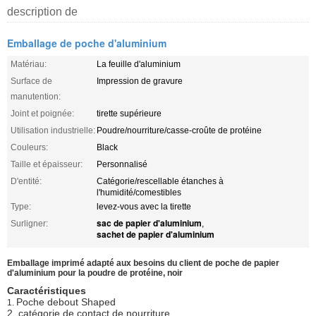
description de
Emballage de poche d'aluminium
Matériau:
La feuille d'aluminium
Surface de
Impression de gravure
manutention:
Joint et poignée:
tirette supérieure
Utilisation industrielle:
Poudre/nourriture/casse-croûte de protéine
Couleurs:
Black
Taille et épaisseur:
Personnalisé
D'entité:
Catégorie/rescellable étanches à
l'humidité/comestibles
Type:
levez-vous avec la tirette
sac de papier d'aluminium
Surligner:
,
sachet de papier d'aluminium
Emballage imprimé adapté aux besoins du client de poche de papier
d'aluminium pour la poudre de protéine, noir
Caractéristiques
Poche debout Shaped
1.
2. catégorie de contact de nourriture