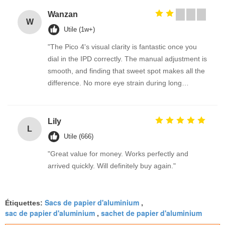
Wanzan
W
Utile (1w+)
"The Pico 4's visual clarity is fantastic once you
dial in the IPD correctly. The manual adjustment is
smooth, and finding that sweet spot makes all the
difference. No more eye strain during long
sessions. Highly recommend taking the time to set
it up properly!""The Pico 4's visual clarity is
fantastic once you dial in the IPD correctly. The
Lily
L
manual adjustment is smooth, and finding that
Utile (666)
sweet spot makes all the difference. No more eye
"Great value for money. Works perfectly and
strain during long sessions. Highly recommend
arrived quickly. Will definitely buy again."
taking the time to set it up properly!""The Pico 4's
visual clarity is fantastic once you dial in the IPD
correctly. The manual adjustment is smooth, and
Sacs de papier d'aluminium
Étiquettes:
,
finding that sweet spot makes all the difference.
sac de papier d'aluminium
sachet de papier d'aluminium
,
No more eye strain during long sessions. Highly