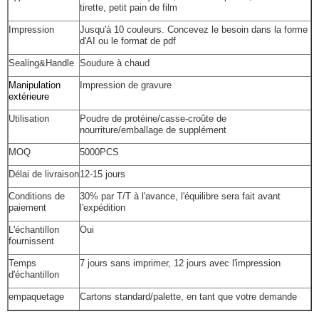
tirette, petit pain de film
Impression
Jusqu'à 10 couleurs. Concevez le besoin dans la forme
d'AI ou le format de pdf
Sealing&Handle
Soudure à chaud
Manipulation
Impression de gravure
extérieure
Utilisation
Poudre de protéine/casse-croûte de
nourriture/emballage de supplément
MOQ
5000PCS
Délai de livraison
12-15 jours
Conditions de
30% par T/T à l'avance, l'équilibre sera fait avant
paiement
l'expédition
L'échantillon
Oui
fournissent
Temps
7 jours sans imprimer, 12 jours avec l'impression
d'échantillon
empaquetage
Cartons standard/palette, en tant que votre demande